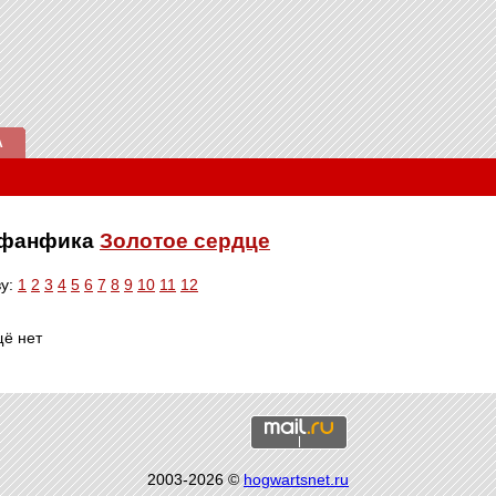
А
е фанфика
Золотое сердце
ву:
1
2
3
4
5
6
7
8
9
10
11
12
щё нет
2003-2026 ©
hogwartsnet.ru