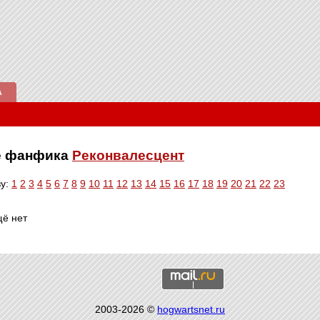
А
ве фанфика
Реконвалесцент
ву:
1
2
3
4
5
6
7
8
9
10
11
12
13
14
15
16
17
18
19
20
21
22
23
щё нет
2003-2026 ©
hogwartsnet.ru