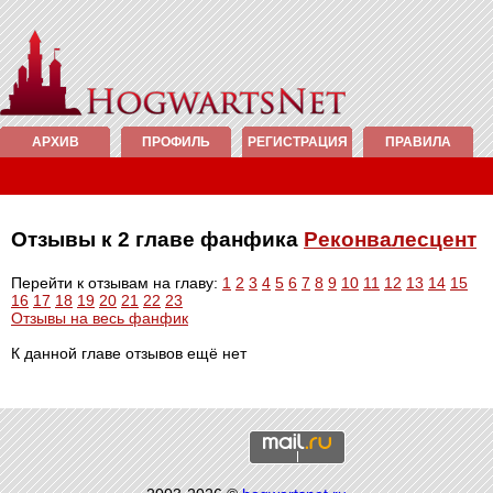
АРХИВ
ПРОФИЛЬ
РЕГИСТРАЦИЯ
ПРАВИЛА
Отзывы к 2 главе фанфика
Реконвалесцент
Перейти к отзывам на главу:
1
2
3
4
5
6
7
8
9
10
11
12
13
14
15
16
17
18
19
20
21
22
23
Отзывы на весь фанфик
К данной главе отзывов ещё нет