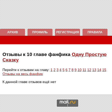
АРХИВ
ПРОФИЛЬ
РЕГИСТРАЦИЯ
ПРАВИЛА
Отзывы к 10 главе фанфика
Одну Простую
Сказку
Перейти к отзывам на главу:
1
2
3
4
5
6
7
8
9
10
11
12
13
14
15
Отзывы на весь фанфик
К данной главе отзывов ещё нет