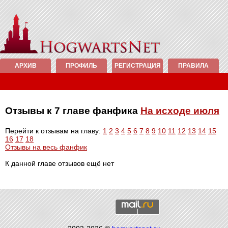
АРХИВ
ПРОФИЛЬ
РЕГИСТРАЦИЯ
ПРАВИЛА
Отзывы к 7 главе фанфика
На исходе июля
Перейти к отзывам на главу:
1
2
3
4
5
6
7
8
9
10
11
12
13
14
15
16
17
18
Отзывы на весь фанфик
К данной главе отзывов ещё нет