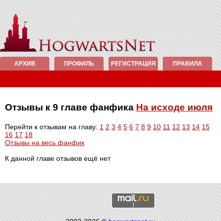
АРХИВ
ПРОФИЛЬ
РЕГИСТРАЦИЯ
ПРАВИЛА
Отзывы к 9 главе фанфика
На исходе июля
Перейти к отзывам на главу:
1
2
3
4
5
6
7
8
9
10
11
12
13
14
15
16
17
18
Отзывы на весь фанфик
К данной главе отзывов ещё нет