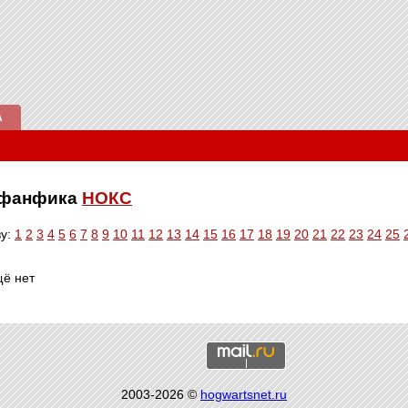
А
е фанфика
НОКС
ву:
1
2
3
4
5
6
7
8
9
10
11
12
13
14
15
16
17
18
19
20
21
22
23
24
25
щё нет
2003-2026 ©
hogwartsnet.ru