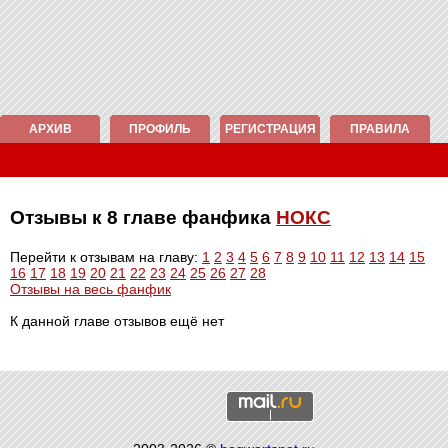
АРХИВ
ПРОФИЛЬ
РЕГИСТРАЦИЯ
ПРАВИЛА
Отзывы к 8 главе фанфика
НОКС
Перейти к отзывам на главу:
1
2
3
4
5
6
7
8
9
10
11
12
13
14
15
16
17
18
19
20
21
22
23
24
25
26
27
28
Отзывы на весь фанфик
К данной главе отзывов ещё нет