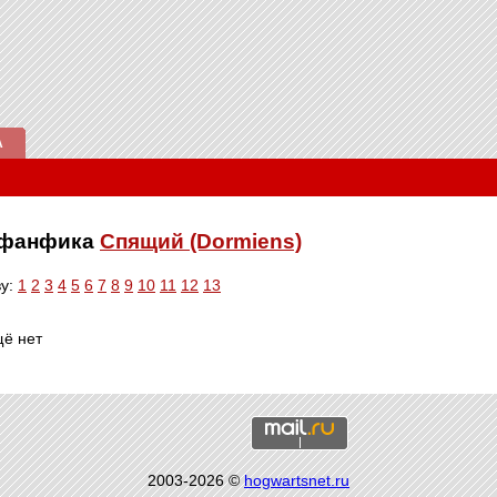
А
е фанфика
Спящий (Dormiens)
ву:
1
2
3
4
5
6
7
8
9
10
11
12
13
щё нет
2003-2026 ©
hogwartsnet.ru