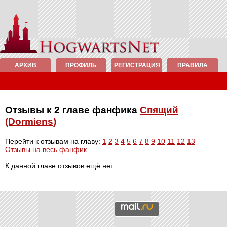
АРХИВ
ПРОФИЛЬ
РЕГИСТРАЦИЯ
ПРАВИЛА
Отзывы к 2 главе фанфика
Спящий
(Dormiens)
Перейти к отзывам на главу:
1
2
3
4
5
6
7
8
9
10
11
12
13
Отзывы на весь фанфик
К данной главе отзывов ещё нет