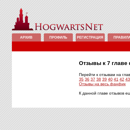
АРХИВ
ПРОФИЛЬ
РЕГИСТРАЦИЯ
ПРАВИЛ
Отзывы к 7 глав
Перейти к отзывам на гла
35
36
37
38
39
40
41
42
43
Отзывы на весь фанфик
К данной главе отзывов е