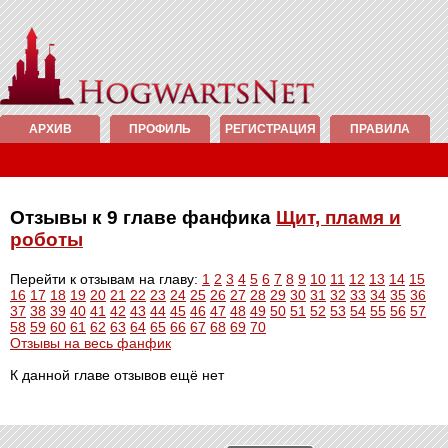
АРХИВ
ПРОФИЛЬ
РЕГИСТРАЦИЯ
ПРАВИЛА
Отзывы к 9 главе фанфика
Щит, пламя и
роботы
Перейти к отзывам на главу:
1
2
3
4
5
6
7
8
9
10
11
12
13
14
15
16
17
18
19
20
21
22
23
24
25
26
27
28
29
30
31
32
33
34
35
36
37
38
39
40
41
42
43
44
45
46
47
48
49
50
51
52
53
54
55
56
57
58
59
60
61
62
63
64
65
66
67
68
69
70
Отзывы на весь фанфик
К данной главе отзывов ещё нет