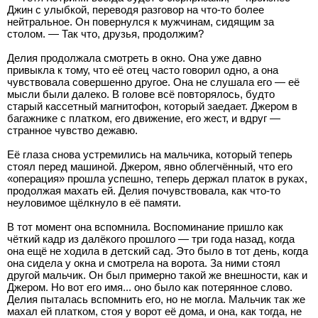
Джин с улыбкой, переводя разговор на что-то более
нейтральное. Он повернулся к мужчинам, сидящим за
столом. — Так что, друзья, продолжим?
Делия продолжала смотреть в окно. Она уже давно
привыкла к тому, что её отец часто говорил одно, а она
чувствовала совершенно другое. Она не слушала его — её
мысли были далеко. В голове всё повторялось, будто
старый кассетный магнитофон, который заедает. Джером в
багажнике с платком, его движение, его жест, и вдруг —
странное чувство дежавю.
Её глаза снова устремились на мальчика, который теперь
стоял перед машиной. Джером, явно облегчённый, что его
«операция» прошла успешно, теперь держал платок в руках,
продолжая махать ей. Делия почувствовала, как что-то
неуловимое щёлкнуло в её памяти.
В тот момент она вспомнила. Воспоминание пришло как
чёткий кадр из далёкого прошлого — три года назад, когда
она ещё не ходила в детский сад. Это было в тот день, когда
она сидела у окна и смотрела на ворота. За ними стоял
другой мальчик. Он был примерно такой же внешности, как и
Джером. Но вот его имя... оно было как потерянное слово.
Делия пыталась вспомнить его, но не могла. Мальчик так же
махал ей платком, стоя у ворот её дома, и она, как тогда, не