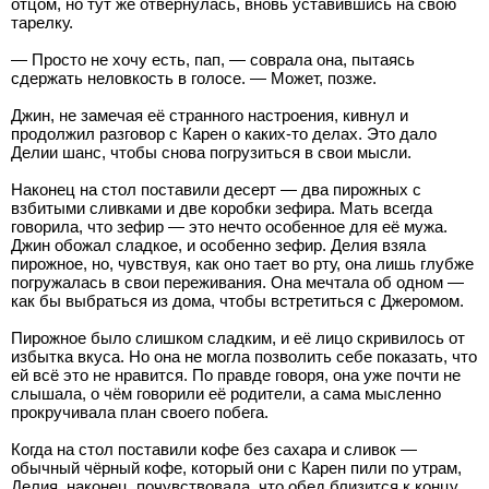
отцом, но тут же отвернулась, вновь уставившись на свою
тарелку.
— Просто не хочу есть, пап, — соврала она, пытаясь
сдержать неловкость в голосе. — Может, позже.
Джин, не замечая её странного настроения, кивнул и
продолжил разговор с Карен о каких-то делах. Это дало
Делии шанс, чтобы снова погрузиться в свои мысли.
Наконец на стол поставили десерт — два пирожных с
взбитыми сливками и две коробки зефира. Мать всегда
говорила, что зефир — это нечто особенное для её мужа.
Джин обожал сладкое, и особенно зефир. Делия взяла
пирожное, но, чувствуя, как оно тает во рту, она лишь глубже
погружалась в свои переживания. Она мечтала об одном —
как бы выбраться из дома, чтобы встретиться с Джеромом.
Пирожное было слишком сладким, и её лицо скривилось от
избытка вкуса. Но она не могла позволить себе показать, что
ей всё это не нравится. По правде говоря, она уже почти не
слышала, о чём говорили её родители, а сама мысленно
прокручивала план своего побега.
Когда на стол поставили кофе без сахара и сливок —
обычный чёрный кофе, который они с Карен пили по утрам,
Делия, наконец, почувствовала, что обед близится к концу.