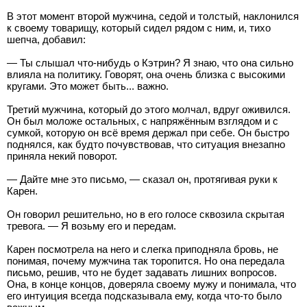
В этот момент второй мужчина, седой и толстый, наклонился
к своему товарищу, который сидел рядом с ним, и, тихо
шепча, добавил:
— Ты слышал что-нибудь о Кэтрин? Я знаю, что она сильно
влияла на политику. Говорят, она очень близка с высокими
кругами. Это может быть... важно.
Третий мужчина, который до этого молчал, вдруг оживился.
Он был моложе остальных, с напряжённым взглядом и с
сумкой, которую он всё время держал при себе. Он быстро
поднялся, как будто почувствовав, что ситуация внезапно
приняла некий поворот.
— Дайте мне это письмо, — сказал он, протягивая руки к
Карен.
Он говорил решительно, но в его голосе сквозила скрытая
тревога. — Я возьму его и передам.
Карен посмотрела на него и слегка приподняла бровь, не
понимая, почему мужчина так торопится. Но она передала
письмо, решив, что не будет задавать лишних вопросов.
Она, в конце концов, доверяла своему мужу и понимала, что
его интуиция всегда подсказывала ему, когда что-то было