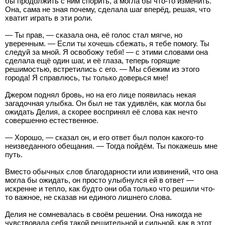
бы продолжить с ним спорить, а могла бы что-то изменить.
Она, сама не зная почему, сделала шаг вперёд, решая, что
хватит играть в эти роли.
— Ты прав, — сказала она, её голос стал мягче, но
уверенным. — Если ты хочешь сбежать, я тебе помогу. Ты
следуй за мной. Я освобожу тебя! — с этими словами она
сделала ещё один шаг, и её глаза, теперь горящие
решимостью, встретились с его. — Мы сбежим из этого
города! Я справлюсь, ты только доверься мне!
Джером поднял бровь, но на его лице появилась некая
загадочная улыбка. Он был не так удивлён, как могла бы
ожидать Делия, а скорее воспринял её слова как нечто
совершенно естественное.
— Хорошо, — сказал он, и его ответ был полон какого-то
неизведанного обещания. — Тогда пойдём. Ты покажешь мне
путь.
Вместо обычных слов благодарности или извинений, что она
могла бы ожидать, он просто улыбнулся ей в ответ —
искренне и тепло, как будто они оба только что решили что-
то важное, не сказав ни единого лишнего слова.
Делия не сомневалась в своём решении. Она никогда не
чувствовала себя такой решительной и сильной, как в этот