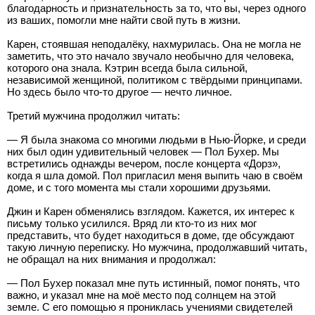
благодарность и признательность за то, что вы, через одного
из ваших, помогли мне найти свой путь в жизни.
Карен, стоявшая неподалёку, нахмурилась. Она не могла не
заметить, что это начало звучало необычно для человека,
которого она знала. Кэтрин всегда была сильной,
независимой женщиной, политиком с твёрдыми принципами.
Но здесь было что-то другое — нечто личное.
Третий мужчина продолжил читать:
— Я была знакома со многими людьми в Нью-Йорке, и среди
них был один удивительный человек — Пол Бухер. Мы
встретились однажды вечером, после концерта «Дорз»,
когда я шла домой. Пол пригласил меня выпить чаю в своём
доме, и с того момента мы стали хорошими друзьями.
Джин и Карен обменялись взглядом. Кажется, их интерес к
письму только усилился. Вряд ли кто-то из них мог
представить, что будет находиться в доме, где обсуждают
такую личную переписку. Но мужчина, продолжавший читать,
не обращал на них внимания и продолжал:
— Пол Бухер показал мне путь истинный, помог понять, что
важно, и указал мне на моё место под солнцем на этой
земле. С его помощью я прониклась учениями свидетелей