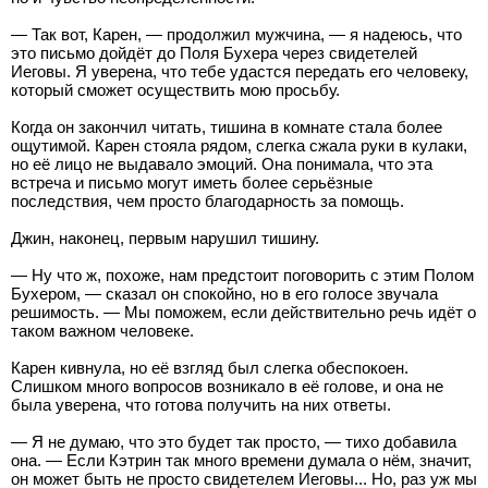
— Так вот, Карен, — продолжил мужчина, — я надеюсь, что
это письмо дойдёт до Поля Бухера через свидетелей
Иеговы. Я уверена, что тебе удастся передать его человеку,
который сможет осуществить мою просьбу.
Когда он закончил читать, тишина в комнате стала более
ощутимой. Карен стояла рядом, слегка сжала руки в кулаки,
но её лицо не выдавало эмоций. Она понимала, что эта
встреча и письмо могут иметь более серьёзные
последствия, чем просто благодарность за помощь.
Джин, наконец, первым нарушил тишину.
— Ну что ж, похоже, нам предстоит поговорить с этим Полом
Бухером, — сказал он спокойно, но в его голосе звучала
решимость. — Мы поможем, если действительно речь идёт о
таком важном человеке.
Карен кивнула, но её взгляд был слегка обеспокоен.
Слишком много вопросов возникало в её голове, и она не
была уверена, что готова получить на них ответы.
— Я не думаю, что это будет так просто, — тихо добавила
она. — Если Кэтрин так много времени думала о нём, значит,
он может быть не просто свидетелем Иеговы... Но, раз уж мы