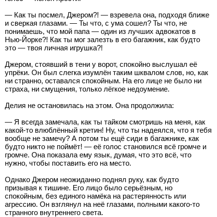
— Как ты посмел, Джером?! — взревела она, подходя ближе
и сверкая глазами. — Ты что, с ума сошел? Ты что, не
понимаешь, что мой папа — один из лучших адвокатов в
Нью-Йорке?! Как ты мог залезть в его багажник, как будто
это — твоя личная игрушка?!
Джером, стоявший в тени у ворот, спокойно выслушал её
упрёки. Он был слегка изумлён таким шквалом слов, но, как
ни странно, оставался спокойным. На его лице не было ни
страха, ни смущения, только лёгкое недоумение.
Делия не остановилась на этом. Она продолжила:
— Я всегда замечала, как ты тайком смотришь на меня, как
какой-то влюблённый кретин! Ну, что ты надеялся, что я тебя
вообще не замечу? А потом ты ещё сиди в багажнике, как
будто никто не поймёт! — её голос становился всё громче и
громче. Она показала ему язык, думая, что это всё, что
нужно, чтобы поставить его на место.
Однако Джером неожиданно поднял руку, как будто
призывая к тишине. Его лицо было серьёзным, но
спокойным, без единого намёка на растерянность или
агрессию. Он взглянул на неё глазами, полными какого-то
странного внутреннего света.