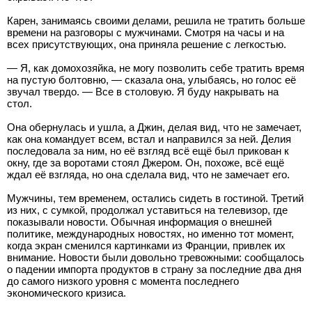
Карен, занимаясь своими делами, решила не тратить больше
времени на разговоры с мужчинами. Смотря на часы и на
всех присутствующих, она приняла решение с легкостью.
— Я, как домохозяйка, не могу позволить себе тратить время
на пустую болтовню, — сказала она, улыбаясь, но голос её
звучал твердо. — Все в столовую. Я буду накрывать на
стол.
Она обернулась и ушла, а Джин, делая вид, что не замечает,
как она командует всем, встал и направился за ней. Делия
последовала за ним, но её взгляд всё ещё был прикован к
окну, где за воротами стоял Джером. Он, похоже, всё ещё
ждал её взгляда, но она сделала вид, что не замечает его.
Мужчины, тем временем, остались сидеть в гостиной. Третий
из них, с сумкой, продолжал уставиться на телевизор, где
показывали новости. Обычная информация о внешней
политике, международных новостях, но именно тот момент,
когда экран сменился картинками из Франции, привлек их
внимание. Новости были довольно тревожными: сообщалось
о падении импорта продуктов в страну за последние два дня
до самого низкого уровня с момента последнего
экономического кризиса.