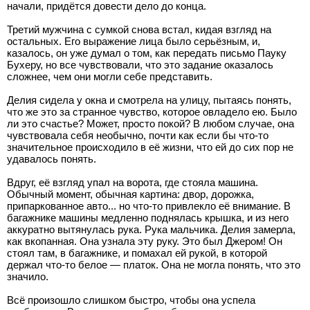
начали, придётся довести дело до конца.
Третий мужчина с сумкой снова встал, кидая взгляд на
остальных. Его выражение лица было серьёзным, и,
казалось, он уже думал о том, как передать письмо Пауку
Бухеру, но все чувствовали, что это задание оказалось
сложнее, чем они могли себе представить.
Делия сидела у окна и смотрела на улицу, пытаясь понять,
что же это за странное чувство, которое овладело ею. Было
ли это счастье? Может, просто покой? В любом случае, она
чувствовала себя необычно, почти как если бы что-то
значительное происходило в её жизни, что ей до сих пор не
удавалось понять.
Вдруг, её взгляд упал на ворота, где стояла машина.
Обычный момент, обычная картина: двор, дорожка,
припаркованное авто... но что-то привлекло её внимание. В
багажнике машины медленно поднялась крышка, и из него
аккуратно вытянулась рука. Рука мальчика. Делия замерла,
как вкопанная. Она узнала эту руку. Это был Джером! Он
стоял там, в багажнике, и помахал ей рукой, в которой
держал что-то белое — платок. Она не могла понять, что это
значило.
Всё произошло слишком быстро, чтобы она успела