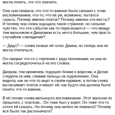
могла понять, что это значило.
Она чувствовала, что что-то важное было связано с этим
воспоминанием, что-то, что её ум, возможно, пытался
скрыть. Почему именно платок? Почему именно эти жесты?
И почему она снова ощущала такое странное, но сильное
чувство, что эти события как-то пересекаются — что между
тем мальчиком и Джеромом есть нечто большее, чем просто
случайное совпадение?
— Дидл? — снова позвал её голос Джина, но теперь она не
могла отвлечься.
Он говорил что-то о терпении с родственниками, но она не
могла сосредоточиться на его словах.
Джером, тем временем, подошёл ближе к воротам, и Делия
следила за ним, сжимая пальцы на подоконнике. Она
видела, как он что-то ищет в своём кармане, а потом снова
вытаскивает платок и машет ей, как будто она должна была
понять что-то важное.
В её голове снова мелькнуло воспоминание. Этот мальчик из
прошлого, с платком... Он тоже был у ворот. Он тоже что-то
хотел ей сказать. Но почему она ничего не помнила? Почему
всё было так расплывчато?