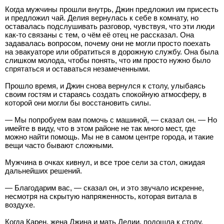
Когда мужчины прошли внутрь, Джин предложил им присесть
и предложил чай. Делия вернулась к себе в комнату, но
оставалась подслушивать разговор, чувствуя, что эти люди
как-то связаны с тем, о чём её отец не рассказал. Она
задавалась вопросом, почему они не могли просто поехать
на эвакуаторе или обратиться в дорожную службу. Она была
слишком молода, чтобы понять, что им просто нужно было
спрятаться и оставаться незамеченными.
Прошло время, и Джин снова вернулся к столу, улыбаясь
своим гостям и стараясь создать спокойную атмосферу, в
которой они могли бы восстановить силы.
— Мы попробуем вам помочь с машиной, — сказал он. — Но
имейте в виду, что в этом районе не так много мест, где
можно найти помощь. Мы не в самом центре города, и такие
вещи часто бывают сложными.
Мужчина в очках кивнул, и все трое сели за стол, ожидая
дальнейших решений.
— Благодарим вас, — сказал он, и это звучало искренне,
несмотря на скрытую напряженность, которая витала в
воздухе.
Когда Карен, жена Джина и мать Делии, подошла к столу,