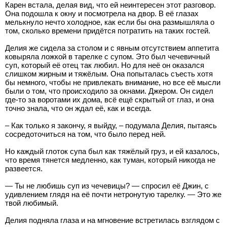
Карен встала, делая вид, что ей неинтересен этот разговор.
Она подошла к окну и посмотрела на двор. В её глазах
мелькнуло нечто холодное, как если бы она размышляла о
том, сколько времени придётся потратить на таких гостей.
Делия же сидела за столом и с явным отсутствием аппетита
ковыряла ложкой в тарелке с супом. Это был чечевичный
суп, который её отец так любил. Но для неё он оказался
слишком жирным и тяжёлым. Она попыталась съесть хотя
бы немного, чтобы не привлекать внимание, но все её мысли
были о том, что происходило за окнами. Джером. Он сидел
где-то за воротами их дома, всё ещё скрытый от глаз, и она
точно знала, что он ждал её, как и всегда.
– Как только я закончу, я выйду, – подумала Делия, пытаясь
сосредоточиться на том, что было перед ней.
Но каждый глоток супа был как тяжёлый груз, и ей казалось,
что время тянется медленно, как туман, который никогда не
развеется.
— Ты не любишь суп из чечевицы? — спросил её Джин, с
удивлением глядя на её почти нетронутую тарелку. — Это же
твой любимый.
Делия подняла глаза и на мгновение встретилась взглядом с