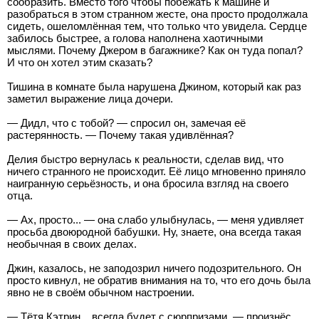
сообразить. Вместо того чтобы побежать к машине и
разобраться в этом странном жесте, она просто продолжала
сидеть, ошеломлённая тем, что только что увидела. Сердце
забилось быстрее, а голова наполнена хаотичными
мыслями. Почему Джером в багажнике? Как он туда попал?
И что он хотел этим сказать?
Тишина в комнате была нарушена Джином, который как раз
заметил выражение лица дочери.
— Дидл, что с тобой? — спросил он, замечая её
растерянность. — Почему такая удивлённая?
Делия быстро вернулась к реальности, сделав вид, что
ничего странного не происходит. Её лицо мгновенно приняло
наигранную серьёзность, и она бросила взгляд на своего
отца.
— Ах, просто... — она слабо улыбнулась, — меня удивляет
просьба двоюродной бабушки. Ну, знаете, она всегда такая
необычная в своих делах.
Джин, казалось, не заподозрил ничего подозрительного. Он
просто кивнул, не обратив внимания на то, что его дочь была
явно не в своём обычном настроении.
— Тётя Кэтрин... всегда будет с сюрпризами, — произнёс