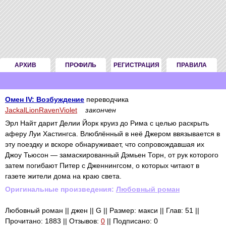
АРХИВ
ПРОФИЛЬ
РЕГИСТРАЦИЯ
ПРАВИЛА
Омен IV: Возбуждение
переводчика
JackalLionRavenViolet
закончен
Эрл Найт дарит Делии Йорк круиз до Рима с целью раскрыть
аферу Луи Хастингса. Влюблённый в неё Джером ввязывается в
эту поездку и вскоре обнаруживает, что сопровождавшая их
Джоу Тьюсон — замаскированный Дэмьен Торн, от рук которого
затем погибают Питер с Дженнингсом, о которых читают в
газете жители дома на краю света.
Оригинальные произведения:
Любовный роман
Любовный роман || джен || G || Размер: макси || Глав: 51 ||
Прочитано: 1883 || Отзывов:
0
|| Подписано: 0