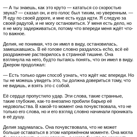
— А ты знаешь, как это круто — кататься со скоростью
звука? — сказал он, и его голос был тихим, но уверенным. —
Я еду по своей дороге, и мне есть куда идти. Я следую за
своей радугой, и не могу остановиться. У меня есть дело, но
я не могу задерживаться, потому что впереди меня ждёт что-
то важное.
Делия, не понимая, что он имел в виду, остановилась,
замешкавшись. В её голове словно раздалось echo, всё её
раздражение растворилось в странной тишине. Она
взглянула на него, будто пытаясь понять, что он имел в виду.
Джером продолжал:
— Есть только один способ узнать, что ждёт нас впереди. Но
ты не можешь увидеть это, ты должна довериться тому, что
не видишь, и взять это с собой.
Её сердце пропустило удар. Эти слова, такие странные,
такие глубокие, как-то внезапно пробили барьер её
недовольства. В какой-то момент она почувствовала, что не
только его слова, но и его взгляд словно начинали проникать
в её душу.
Делия задумалась. Она почувствовала, что не может
больше оставаться в этом напряжённом моменте. Она могла