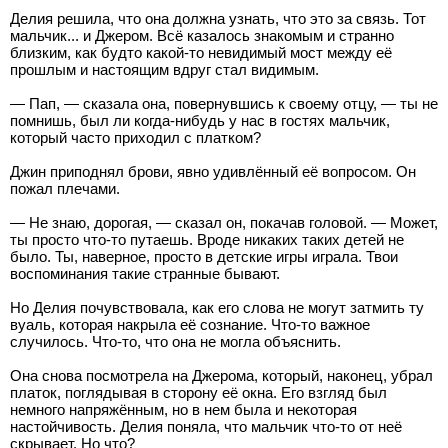
Делия решила, что она должна узнать, что это за связь. Тот
мальчик... и Джером. Всё казалось знакомым и странно
близким, как будто какой-то невидимый мост между её
прошлым и настоящим вдруг стал видимым.
— Пап, — сказала она, повернувшись к своему отцу, — ты не
помнишь, был ли когда-нибудь у нас в гостях мальчик,
который часто приходил с платком?
Джин приподнял брови, явно удивлённый её вопросом. Он
пожал плечами.
— Не знаю, дорогая, — сказал он, покачав головой. — Может,
ты просто что-то путаешь. Вроде никаких таких детей не
было. Ты, наверное, просто в детские игры играла. Твои
воспоминания такие странные бывают.
Но Делия почувствовала, как его слова не могут затмить ту
вуаль, которая накрыла её сознание. Что-то важное
случилось. Что-то, что она не могла объяснить.
Она снова посмотрела на Джерома, который, наконец, убрал
платок, поглядывая в сторону её окна. Его взгляд был
немного напряжённым, но в нем была и некоторая
настойчивость. Делия поняла, что мальчик что-то от неё
скрывает. Но что?