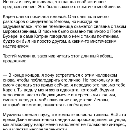
Иеговы и почувствовала, что нашла своё истинное
предназначение. Это было важное открытие в моей жизни.
Карен слегка покачала головой. Она слышала много
разговоров о свидетелях Иеговы, но никогда не
задумывалась, что её племянница окажется связана с таким
мировоззрением. В письме было сказано так много о Поле
Бухере, а сама Кэтрин говорила о нём с таким почтением,
будто он был не просто другом, а каким-то мистическим
наставником.
Третий мужчина, закончив читать этот длинный абзац,
продолжил:
— В конце концов, я хочу встретиться с этим человеком
снова, чтобы поблагодарить его лично. Но поскольку я не
смогу сделать это прямо сейчас, я передаю это письмо тебе,
Карен. Ты ведь у меня жена адвоката, который, будучи
человеком, часто общающимся с интересными людьми,
сможет передать моё пожелание свидетелю Иеговы,
который, возможно, окажется в твоём доме.
Мужчина сделал паузу, и в комнате повисла тишина. Всё это
время Джин внимательно следил за происходящим, ощущая,
как атмосферу напряжения наполняет не только его интерес,
но и чувство неопределенности.