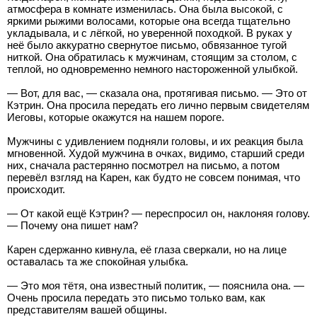
атмосфера в комнате изменилась. Она была высокой, с
яркими рыжими волосами, которые она всегда тщательно
укладывала, и с лёгкой, но уверенной походкой. В руках у
неё было аккуратно свернутое письмо, обвязанное тугой
ниткой. Она обратилась к мужчинам, стоящим за столом, с
теплой, но одновременно немного настороженной улыбкой.
— Вот, для вас, — сказала она, протягивая письмо. — Это от
Кэтрин. Она просила передать его лично первым свидетелям
Иеговы, которые окажутся на нашем пороге.
Мужчины с удивлением подняли головы, и их реакция была
мгновенной. Худой мужчина в очках, видимо, старший среди
них, сначала растерянно посмотрел на письмо, а потом
перевёл взгляд на Карен, как будто не совсем понимая, что
происходит.
— От какой ещё Кэтрин? — переспросил он, наклоняя голову.
— Почему она пишет нам?
Карен сдержанно кивнула, её глаза сверкали, но на лице
оставалась та же спокойная улыбка.
— Это моя тётя, она известный политик, — пояснила она. —
Очень просила передать это письмо только вам, как
представителям вашей общины.