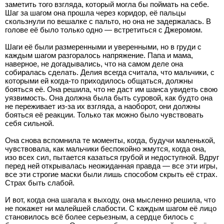
заметить того взгляда, который могла бы поймать на себе.
Шаг за шагом она прошла через коридор, её пальцы
скользнули по вешалке с пальто, но она не задержалась. В
голове её было только одно — встретиться с Джеромом.
Шаги её были размеренными и уверенными, но в груди с
каждым шагом разгоралось напряжение. Папа и мама,
наверное, не догадывались, что на самом деле она
собиралась сделать. Делия всегда считала, что мальчики, с
которыми ей когда-то приходилось общаться, должны
бояться её. Она решила, что не даст им шанса увидеть свою
уязвимость. Она должна была быть суровой, как будто она
не переживает из-за их взгляда, а наоборот, они должны
бояться её реакции. Только так можно было чувствовать
себя сильной.
Она снова вспомнила те моменты, когда, будучи маленькой,
чувствовала, как мальчики беспокойно жмутся, когда она,
изо всех сил, пытается казаться грубой и недоступной. Вдруг
перед ней открывалась неожиданная правда — все эти игры,
все эти строгие маски были лишь способом скрыть её страх.
Страх быть слабой.
И вот, когда она шагала к выходу, она мысленно решила, что
не покажет ни малейшей слабости. С каждым шагом её лицо
становилось всё более серьезным, а сердце билось с