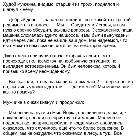
Худой мужчина, видимо, старший из троих, поднялся и
шагнул к нему.
— Добрый день, — начал он вежливо, но с какой-то скрытой
решимостью в голосе. — Мы — Свидетели Иеговы, и нам
нужно срочно обсудить важные вопросы. К сожалению, наша
машина сломалась где-то на шоссе, и мы были вынуждены
идти через лес, пока не нашли ваш дом. Мы надеемся, что
вы сможете нам помочь, хотя бы на некоторое время.
Джин слегка прищурил глаза, стараясь понять, что
происходит, но, несмотря на необычную ситуацию, не
выглядел встревоженным. Он был человеком, который
привык ко всему неожиданному.
— Вы сказали, что ваша машина сломалась? — переспросил
он, пытаясь уловить детали. — Где именно? Мы можем вам
как-то помочь?
Мужчина в очках кивнул и продолжил:
— Мы были на пути из Нью-Йорка, спешили по делам, и, к
сожалению, попали в неприятную ситуацию. Машина не
подвела нас, но шина пробила, а когда мы остановились,
оказалось, что случилось ещё что-то более серьезное. В
общем, мы не ожидали, что окажемся в лесу, а тут... Всё