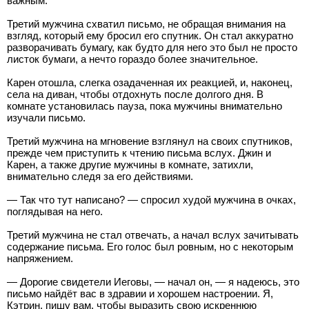
важным.
Третий мужчина схватил письмо, не обращая внимания на
взгляд, который ему бросил его спутник. Он стал аккуратно
разворачивать бумагу, как будто для него это был не просто
листок бумаги, а нечто гораздо более значительное.
Карен отошла, слегка озадаченная их реакцией, и, наконец,
села на диван, чтобы отдохнуть после долгого дня. В
комнате установилась пауза, пока мужчины внимательно
изучали письмо.
Третий мужчина на мгновение взглянул на своих спутников,
прежде чем приступить к чтению письма вслух. Джин и
Карен, а также другие мужчины в комнате, затихли,
внимательно следя за его действиями.
— Так что тут написано? — спросил худой мужчина в очках,
поглядывая на него.
Третий мужчина не стал отвечать, а начал вслух зачитывать
содержание письма. Его голос был ровным, но с некоторым
напряжением.
— Дорогие свидетели Иеговы, — начал он, — я надеюсь, это
письмо найдёт вас в здравии и хорошем настроении. Я,
Кэтрин, пишу вам, чтобы выразить свою искреннюю