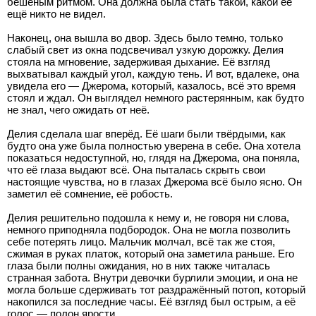
бешеным ритмом. Она должна была стать такой, какой её
ещё никто не видел.
Наконец, она вышла во двор. Здесь было темно, только
слабый свет из окна подсвечивал узкую дорожку. Делия
стояла на мгновение, задерживая дыхание. Её взгляд
выхватывал каждый угол, каждую тень. И вот, вдалеке, она
увидела его — Джерома, который, казалось, всё это время
стоял и ждал. Он выглядел немного растерянным, как будто
не знал, чего ожидать от неё.
Делия сделала шаг вперёд. Её шаги были твёрдыми, как
будто она уже была полностью уверена в себе. Она хотела
показаться недоступной, но, глядя на Джерома, она поняла,
что её глаза выдают всё. Она пыталась скрыть свои
настоящие чувства, но в глазах Джерома всё было ясно. Он
заметил её сомнение, её робость.
Делия решительно подошла к нему и, не говоря ни слова,
немного приподняла подбородок. Она не могла позволить
себе потерять лицо. Мальчик молчал, всё так же стоя,
сжимая в руках платок, который она заметила раньше. Его
глаза были полны ожидания, но в них также читалась
странная забота. Внутри девочки бурлили эмоции, и она не
могла больше сдерживать тот раздражённый потоп, который
накопился за последние часы. Её взгляд был острым, а её
голос — полон ярости.