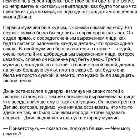
немного не в своей тарелке. Все трое были одеты в строгие,
но неприметные костюмы, и выглядели, как будто только что
пришли из другого мира, не подходя к стандартам обыденной
жизни Джина.
Первый мужчина был худым, с ясными очками на носу. Его
возраст можно было бы оценить в сорок-сорок пять лет. Он
сидел прямо, с сосредоточенным выражением лица, как
будто пытался запомнить каждую деталь, что происходило
вокруг. Второй мужчина был значительно старше — седой,
очень толстый и с добродушным выражением лица, которое
казалось, словно он искренне рад быть здесь. Третий
мужчина, молодой, но с какой-то напряженной аурой, держал
на руках большую сумку, плотно сжав её, как будто она
была не просто сумкой, а чем-то, что нужно было защищать
любой ценой.
Джин остановился в дверях, взглянув на своих гостей с
любопытством, но с тем же спокойным выражением на лице,
что всегда присуще ему в таких ситуациях. Он посмотрел на
Делию, которая, видимо, уже начала осознавать, что что-то
здесь не так, но была слишком молода, чтобы задавать
вопросы. Джин выдохнул и шагнул в сторону мужчин.
— Приветствую, — сказал он, подходя ближе. — Чем могу
помочь?