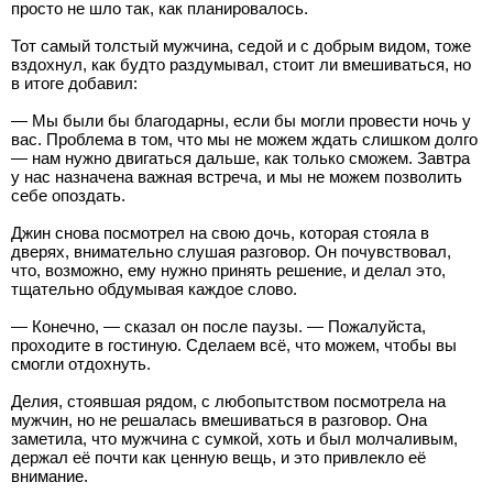
просто не шло так, как планировалось.
Тот самый толстый мужчина, седой и с добрым видом, тоже
вздохнул, как будто раздумывал, стоит ли вмешиваться, но
в итоге добавил:
— Мы были бы благодарны, если бы могли провести ночь у
вас. Проблема в том, что мы не можем ждать слишком долго
— нам нужно двигаться дальше, как только сможем. Завтра
у нас назначена важная встреча, и мы не можем позволить
себе опоздать.
Джин снова посмотрел на свою дочь, которая стояла в
дверях, внимательно слушая разговор. Он почувствовал,
что, возможно, ему нужно принять решение, и делал это,
тщательно обдумывая каждое слово.
— Конечно, — сказал он после паузы. — Пожалуйста,
проходите в гостиную. Сделаем всё, что можем, чтобы вы
смогли отдохнуть.
Делия, стоявшая рядом, с любопытством посмотрела на
мужчин, но не решалась вмешиваться в разговор. Она
заметила, что мужчина с сумкой, хоть и был молчаливым,
держал её почти как ценную вещь, и это привлекло её
внимание.