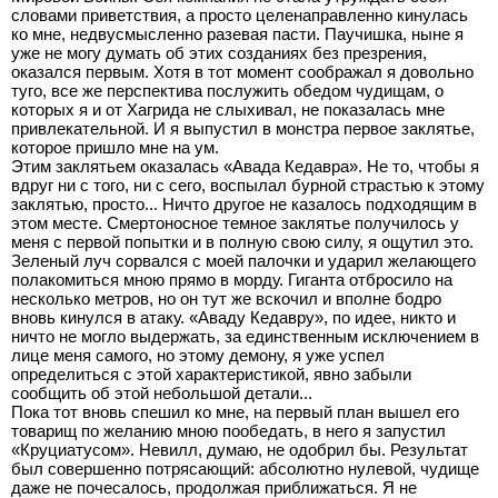
словами приветствия, а просто целенаправленно кинулась
ко мне, недвусмысленно разевая пасти. Паучишка, ныне я
уже не могу думать об этих созданиях без презрения,
оказался первым. Хотя в тот момент соображал я довольно
туго, все же перспектива послужить обедом чудищам, о
которых я и от Хагрида не слыхивал, не показалась мне
привлекательной. И я выпустил в монстра первое заклятье,
которое пришло мне на ум.
Этим заклятьем оказалась «Авада Кедавра». Не то, чтобы я
вдруг ни с того, ни с сего, воспылал бурной страстью к этому
заклятью, просто... Ничто другое не казалось подходящим в
этом месте. Смертоносное темное заклятье получилось у
меня с первой попытки и в полную свою силу, я ощутил это.
Зеленый луч сорвался с моей палочки и ударил желающего
полакомиться мною прямо в морду. Гиганта отбросило на
несколько метров, но он тут же вскочил и вполне бодро
вновь кинулся в атаку. «Аваду Кедавру», по идее, никто и
ничто не могло выдержать, за единственным исключением в
лице меня самого, но этому демону, я уже успел
определиться с этой характеристикой, явно забыли
сообщить об этой небольшой детали...
Пока тот вновь спешил ко мне, на первый план вышел его
товарищ по желанию мною пообедать, в него я запустил
«Круциатусом». Невилл, думаю, не одобрил бы. Результат
был совершенно потрясающий: абсолютно нулевой, чудище
даже не почесалось, продолжая приближаться. Я не