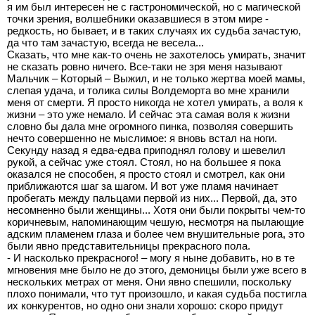
я им был интересен не с гастрономической, но с магической
точки зрения, волшебники оказавшиеся в этом мире -
редкость, но бывает, и в таких случаях их судьба зачастую,
да что там зачастую, всегда не весела...
Сказать, что мне как-то очень не захотелось умирать, значит
не сказать ровно ничего. Все-таки не зря меня называют
Мальчик – Который – Выжил, и не только жертва моей мамы,
слепая удача, и толика силы Волдеморта во мне хранили
меня от смерти. Я просто никогда не хотел умирать, а воля к
жизни – это уже немало. И сейчас эта самая воля к жизни
словно бы дала мне огромного пинка, позволяя совершить
нечто совершенно не мыслимое: я вновь встал на ноги.
Секунду назад я едва-едва приподнял голову и шевелил
рукой, а сейчас уже стоял. Стоял, но на большее я пока
оказался не способен, я просто стоял и смотрел, как они
приближаются шаг за шагом. И вот уже пламя начинает
пробегать между пальцами первой из них... Первой, да, это
несомненно были женщины... Хотя они были покрыты чем-то
коричневым, напоминающим чешую, несмотря на пылающие
адским пламенем глаза и более чем внушительные рога, это
были явно представительницы прекрасного пола.
- И насколько прекрасного! – могу я ныне добавить, но в те
мгновения мне было не до этого, демоницы были уже всего в
нескольких метрах от меня. Они явно спешили, поскольку
плохо понимали, что тут произошло, и какая судьба постигла
их конкурентов, но одно они знали хорошо: скоро придут