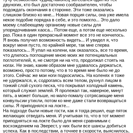
двуногих, кто был достаточно сообразителен, чтобы
подождать окончания в сторонке. Эти тоже оказались
слишком близко ко мне... Новая порция силы, она уже имела
некое подобие порядка в себе, и это помогло... Это дало
моему слабеющему организму новые силы для
упорядочивания хаоса... Потом еще, а потом еще несколько
раз. Пока в один прекрасный момент все это не кончилось.
Я вновь получил возможность видеть... И увидел я, что
вокруг меня пусто, по крайней мере, так мне сперва
показалось... Я упал на колени, как оказалось, все то время,
что длилось поглощение мною моих же потенциальных
поглотителей, я, не смотря ни на что, продолжал стоять на
ногах. Не знаю, каким образом мне удавалось держаться,
возможно, просто потому, что в то время мне было не до
этого. Сейчас же мои ноги подкосились. На коленях я тоже
не удержался, и, содрогаясь всем телом, рухнул лицом в
тонкий слой сухого песка, что покрывал холодный камень,
который служил землей. Я пролежал так, наверное, минут
пять, а может больше, но мало-помалу сотрясающие меня
конвульсии утихли, потом ко мне даже стали возвращаться
силы. Я приподнялся на локте...
На подходе были новые гости, как я тогда решил, еще пяток
желающих отведать меня. И учитывая то, что в тот момент
приподняться на локте было для меня сравнимым с
восхождением на Эверест, у них были все шансы добиться
успеха. Как в последствии, а точнее в скорости, выяснилось,