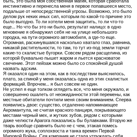
быть, это была моя собственная магия, которая сработала
инстинктивно и перенесла меня в первое попавшееся место,
подальше от непосредственной угрозы. Возможно, это было
делом рук неких иных сил, которым по какой-то причине это
было выгодно. То ли хотели меня защитить, то ли что-то
еще... Но что бы это ни было, результат налицо: в одно
мгновение я обнаружил себя не на улице небольшого
городка, на пути огромного автомобиля, а где-то еще.
Огромная, раскинувшаяся насколько хватало глаз, равнина,
никакой растительности, то там, то тут из-под земли торчат
какие-то скалистые бугорки. Совсем рядом расщелина, из
которой буквально пышет жаром и льется красноватое
свечение. Этот пейзаж можно было со спокойной душой
назвать адским.
Я оказался один на этом, как в последствии выяснилось,
плато, за спиной у меня оказалась одна из этих скалистых
формаций. Впрочем... я был совсем не один.
Не успел я еще толком оглядеть все, что меня окружало, и
совершенно ошалеть от неожиданности этой перемены, как
местные обитатели почтили меня своим вниманием. Сперва
появились двое: существо, отдаленно напоминающее
Акромантула, не считая красного панциря, покрывающего
местами черный мех, и жутких зубов, рядом с которыми
даже челюсти Арагога показались бы булавками. Вторую же
тварь вообще сравнить было не с чем, этакая помесь
огромного жука, соплохвоста и танка времен Первой
Мировой Войны. Сея компания не стала утруждать себя