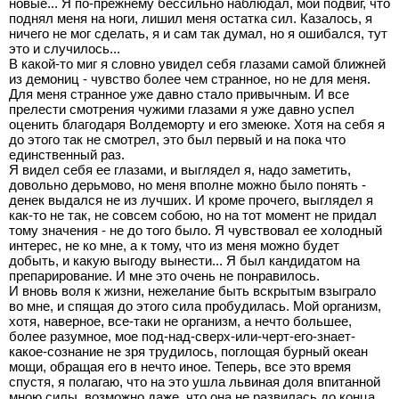
новые... Я по-прежнему бессильно наблюдал, мой подвиг, что
поднял меня на ноги, лишил меня остатка сил. Казалось, я
ничего не мог сделать, я и сам так думал, но я ошибался, тут
это и случилось...
В какой-то миг я словно увидел себя глазами самой ближней
из демониц - чувство более чем странное, но не для меня.
Для меня странное уже давно стало привычным. И все
прелести смотрения чужими глазами я уже давно успел
оценить благодаря Волдеморту и его змеюке. Хотя на себя я
до этого так не смотрел, это был первый и на пока что
единственный раз.
Я видел себя ее глазами, и выглядел я, надо заметить,
довольно дерьмово, но меня вполне можно было понять -
денек выдался не из лучших. И кроме прочего, выглядел я
как-то не так, не совсем собою, но на тот момент не придал
тому значения - не до того было. Я чувствовал ее холодный
интерес, не ко мне, а к тому, что из меня можно будет
добыть, и какую выгоду вынести... Я был кандидатом на
препарирование. И мне это очень не понравилось.
И вновь воля к жизни, нежелание быть вскрытым взыграло
во мне, и спящая до этого сила пробудилась. Мой организм,
хотя, наверное, все-таки не организм, а нечто большее,
более разумное, мое под-над-сверх-или-черт-его-знает-
какое-сознание не зря трудилось, поглощая бурный океан
мощи, обращая его в нечто иное. Теперь, все это время
спустя, я полагаю, что на это ушла львиная доля впитанной
мною силы, возможно даже, что она не развилась до конца,