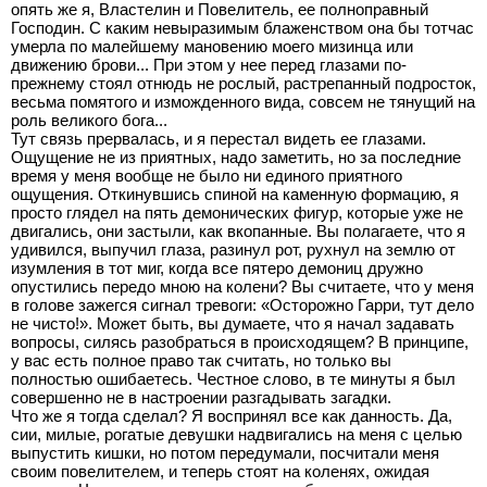
опять же я, Властелин и Повелитель, ее полноправный
Господин. С каким невыразимым блаженством она бы тотчас
умерла по малейшему мановению моего мизинца или
движению брови... При этом у нее перед глазами по-
прежнему стоял отнюдь не рослый, растрепанный подросток,
весьма помятого и изможденного вида, совсем не тянущий на
роль великого бога...
Тут связь прервалась, и я перестал видеть ее глазами.
Ощущение не из приятных, надо заметить, но за последние
время у меня вообще не было ни единого приятного
ощущения. Откинувшись спиной на каменную формацию, я
просто глядел на пять демонических фигур, которые уже не
двигались, они застыли, как вкопанные. Вы полагаете, что я
удивился, выпучил глаза, разинул рот, рухнул на землю от
изумления в тот миг, когда все пятеро демониц дружно
опустились передо мною на колени? Вы считаете, что у меня
в голове зажегся сигнал тревоги: «Осторожно Гарри, тут дело
не чисто!». Может быть, вы думаете, что я начал задавать
вопросы, силясь разобраться в происходящем? В принципе,
у вас есть полное право так считать, но только вы
полностью ошибаетесь. Честное слово, в те минуты я был
совершенно не в настроении разгадывать загадки.
Что же я тогда сделал? Я воспринял все как данность. Да,
сии, милые, рогатые девушки надвигались на меня с целью
выпустить кишки, но потом передумали, посчитали меня
своим повелителем, и теперь стоят на коленях, ожидая