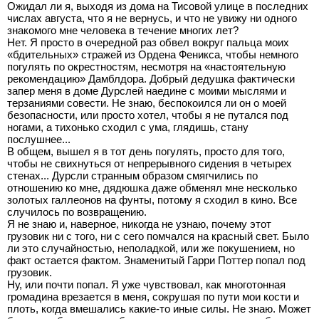
Ожидал ли я, выходя из дома на Тисовой улице в последних
числах августа, что я не вернусь, и что не увижу ни одного
знакомого мне человека в течение многих лет?
Нет. Я просто в очередной раз обвел вокруг пальца моих
«бдительных» стражей из Ордена Феникса, чтобы немного
погулять по окрестностям, несмотря на «настоятельную
рекомендацию» Дамблдора. Добрый дедушка фактически
запер меня в доме Дурслей наедине с моими мыслями и
терзаниями совести. Не знаю, беспокоился ли он о моей
безопасности, или просто хотел, чтобы я не путался под
ногами, а тихонько сходил с ума, глядишь, стану
послушнее...
В общем, вышел я в тот день погулять, просто для того,
чтобы не свихнуться от непрерывного сидения в четырех
стенах... Дурсли странным образом смягчились по
отношению ко мне, дядюшка даже обменял мне несколько
золотых галлеонов на фунты, потому я сходил в кино. Все
случилось по возвращению.
Я не знаю и, наверное, никогда не узнаю, почему этот
грузовик ни с того, ни с сего помчался на красный свет. Было
ли это случайностью, неполадкой, или же покушением, но
факт остается фактом. Знаменитый Гарри Поттер попал под
грузовик.
Ну, или почти попал. Я уже чувствовал, как многотонная
громадина врезается в меня, сокрушая по пути мои кости и
плоть, когда вмешались какие-то иные силы. Не знаю. Может