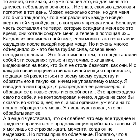
то значит, я не знаю, и я уже говорил это, но для меня это
длилось небольшую вечность... Не знаю, сколько демонов я
поглотил в тот день. Может, несколько сотен, но для меня
это было так долго, что я мог различить каждую новую
жертву той черной дыры, в которую я превратился. Большую
часть составляли те твари, которые осаждали меня все это
время, они хотели сожрать меня, а теперь я поглощал их...
Каждая из них имела свой вкус, если можно так назвать мои
ощущения после каждой порции мощи. Но и очень многое
объединяло их - это была грубая сила, совершенно
неподконтрольная... Это было именно тем, что представляли
собой эти создания: тупые и неутомимые хищники,
кидающиеся на всех, кто был не столь безмозгл, как они. И с
каждой новой порцией этой хаотичной мощи я справлялся,
не давал ей разлететься по всему моему существу и
обратить его в такую же, ничем не управляемую массу. Я
наводил в ней порядок, я распределял ее равномерно, я
обращал ее в новые силы и способности... Это происходило
само по себе, я не контролировал ничего, я даже не смог бы
сказать во «что» я, нет, не я, а мой организм, уж если на то
пошло, обращал эту мощь. Я лишь чувствовал, что он
обрабатывает ее.
А я еще я чувствовал, что он слабеет, что ему все труднее и
труднее справляться с продолжающим прибывать хаосом. И
я мог лишь со страхом ждать момента, когда он не
выдержит... Но потом пришло облегчение. Полагаю, что в
тучу безмозглых чудищ наконец затесался один из тех