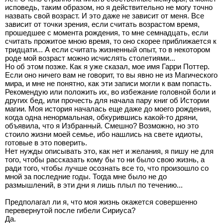
исповедь, таким образом, но я действительно не могу точно
назвать свой возраст. И это даже не зависит от меня. Все
зависит от точки зрения, если считать возрастом время,
прошедшее с момента рождения, то мне семнадцать, если
считать прожитое мною время, то оно скорее приближается к
тридцати... А если считать жизненный опыт, то в некотором
роде мой возраст можно исчислять столетиями...
Но об этом позже. Как я уже сказал, мое имя Гарри Поттер.
Если оно ничего вам не говорит, то вы явно не из Магического
мира, и мне не понятно, как эти записи могли к вам попасть.
Рекомендую или положить их, во избежание головной боли и
других бед, или прочесть для начала пару книг об Истории
магии. Моя история началась еще даже до моего рождения,
когда одна ненормальная, обкурившись какой-то дряни,
объявила, что я Избранный. Смешно? Возможно, но это
стоило жизни моей семье, ибо нашлись на свете идиоты,
готовые в это поверить.
Нет нужды описывать это, как нет и желания, я пишу не для
того, чтобы рассказать кому бы то ни было свою жизнь, а
ради того, чтобы лучше осознать все то, что произошло со
мной за последние годы. Тогда мне было не до
размышлений, в эти дни я лишь плыл по течению...
Предполагал ли я, что моя жизнь окажется совершенно
перевернутой после гибели Сириуса?
Да.