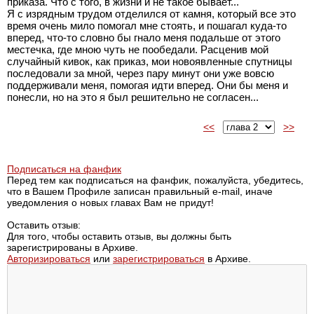
приказа. Что с того, в жизни и не такое бывает...
Я с изрядным трудом отделился от камня, который все это
время очень мило помогал мне стоять, и пошагал куда-то
вперед, что-то словно бы гнало меня подальше от этого
местечка, где мною чуть не пообедали. Расценив мой
случайный кивок, как приказ, мои новоявленные спутницы
последовали за мной, через пару минут они уже вовсю
поддерживали меня, помогая идти вперед. Они бы меня и
понесли, но на это я был решительно не согласен...
<<
>>
Подписаться на фанфик
Перед тем как подписаться на фанфик, пожалуйста, убедитесь,
что в Вашем Профиле записан правильный e-mail, иначе
уведомления о новых главах Вам не придут!
Оставить отзыв:
Для того, чтобы оставить отзыв, вы должны быть
зарегистрированы в Архиве.
Авторизироваться
или
зарегистрироваться
в Архиве.