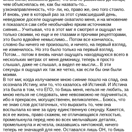
чем объяснялась ее, как бы назвать-то...
узконаправленность, что- ли, но, право же, оно того стоило.
И вновь, уже в который раз за этот сумасшедший день,
неведомое доселе ощущение охватило меня, и на мгновение
я показался сам себе необычайно ярким источником
сияния... Учитывая, что в этот миг я смотрел и ощущал не
только своими, но еще и ее глазами и прочими рецепторами,
это было вдвойне немыслимо... Потом все кончилось,
словно бы ничего не произошло, и ничего, на первый взгляд,
не изменилось. Но это было только на первый взгляд.
Потом… потом я вновь начал ощущать находящуюся всего в
нескольких метрах от меня демоницу, теперь я просто
слышал, даже не слышал, а видел ее мысли... В эти
секунды я ощущал их так же четко, как если бы они были
моими.
В тот миг, когда излучаемое мною сияние пошло на спад, она
осознала Истину, или то, что казалось ей Истиной. И Истина
эта была в том, что ЕГО, то бишь меня, нельзя не любить, за
мною нельзя не следовать, мне невозможно не подчиняться,
ибо я прекрасен, могущественен, великолепен... Боюсь, что
не знаю слов достаточных, что выразить то, чем она
воспылала ко мне за одну единственную секунду. Кажется,
вся ее жизнь, право скажем, не отличающаяся легкостью,
промелькнула перед нею во всех мельчайших деталях,
промелькнула и исчезла, оказавшись ничтожной, ничего
теперь не значащей для нее. Оставался лишь ОН, то бишь