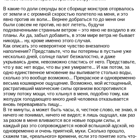
В какие-то доли секунды все сборище монстров оторвалось
от земли и с огромной скоростью полетело на меня, и это
явно против их воли... Вернее добраться то до меня они
были совсем не против, но вот лететь, будучи
подхваченными странным ветром – это явно не входило в их
планы. Ах да, забыл добавить, в этом мире ветра не бывает
никогда... ну, кроме именно этого случая.
Как описать это невероятное чувство внезапного
наполнения? Представьте, что вы потеряны в пустыне уже
несколько дней, солнце палит безжалостно, и даже
укрываясь днем, невозможно спастись от него. Представьте,
что у вас нет воды, что вы уже умираете... И как потом, за
одно единственное мгновение вы выпиваете столько воды,
сколько это вообще возможно... Прекрасное и одновременно
весьма кошмарное ощущение. Возможно, мой истощенный,
растративший магические силы организм воспротивился
этому потоку мощи, что хлынул в меня, подобно тому, как
желудок голодающего много дней человека отказывается
вновь переваривать пищу...
В те минуты, а может быть часы, я, честное слово, не знаю, я
ничего не понимал, ничего не видел; я лишь ощущал, как раз
за разом в меня вливаются все новые порции силы, и
каждый раз это сопровождается новой вспышкой адской, но
одновременно и очень приятной, муки. Сколько прошло,
скажем так, «реального» времени, если это понятие хоть что-