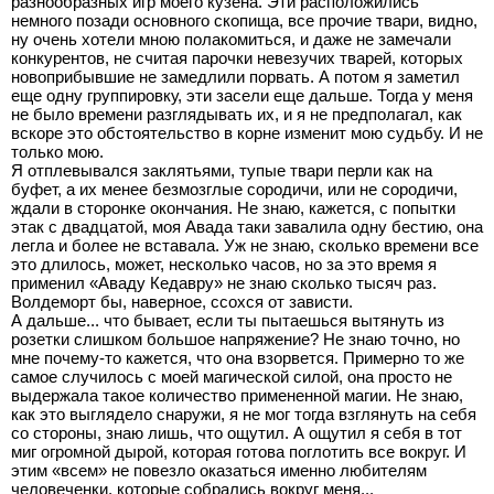
разнообразных игр моего кузена. Эти расположились
немного позади основного скопища, все прочие твари, видно,
ну очень хотели мною полакомиться, и даже не замечали
конкурентов, не считая парочки невезучих тварей, которых
новоприбывшие не замедлили порвать. А потом я заметил
еще одну группировку, эти засели еще дальше. Тогда у меня
не было времени разглядывать их, и я не предполагал, как
вскоре это обстоятельство в корне изменит мою судьбу. И не
только мою.
Я отплевывался заклятьями, тупые твари перли как на
буфет, а их менее безмозглые сородичи, или не сородичи,
ждали в сторонке окончания. Не знаю, кажется, с попытки
этак с двадцатой, моя Авада таки завалила одну бестию, она
легла и более не вставала. Уж не знаю, сколько времени все
это длилось, может, несколько часов, но за это время я
применил «Аваду Кедавру» не знаю сколько тысяч раз.
Волдеморт бы, наверное, ссохся от зависти.
А дальше... что бывает, если ты пытаешься вытянуть из
розетки слишком большое напряжение? Не знаю точно, но
мне почему-то кажется, что она взорвется. Примерно то же
самое случилось с моей магической силой, она просто не
выдержала такое количество примененной магии. Не знаю,
как это выглядело снаружи, я не мог тогда взглянуть на себя
со стороны, знаю лишь, что ощутил. А ощутил я себя в тот
миг огромной дырой, которая готова поглотить все вокруг. И
этим «всем» не повезло оказаться именно любителям
человеченки, которые собрались вокруг меня...