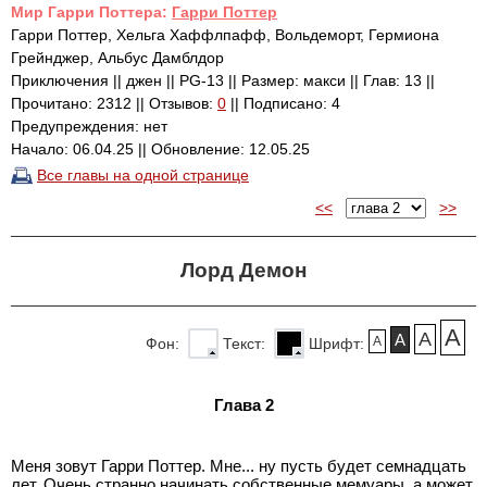
Mир Гарри Поттера:
Гарри Поттер
Гарри Поттер, Хельга Хаффлпафф, Вольдеморт, Гермиона
Грейнджер, Альбус Дамблдор
Приключения || джен || PG-13 || Размер: макси || Глав: 13 ||
Прочитано: 2312 || Отзывов:
0
|| Подписано: 4
Предупреждения: нет
Начало: 06.04.25 || Обновление: 12.05.25
Все главы на одной странице
<<
>>
Лорд Демон
A
A
A
A
Фон:
Текст:
Шрифт:
Глава 2
Меня зовут Гарри Поттер. Мне... ну пусть будет семнадцать
лет. Очень странно начинать собственные мемуары, а может