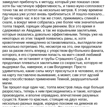
замедлил прибегнуть к методу, который уже показал свою
хотя бы частичную эффективность, и танко-жуко-соплохвост
точно так же отлетел на несколько метров. К этому времени
паучишка уже успел вновь приблизиться. И пошло-поехало...
Где-то через час я все так же стоял, прижимаясь спиной к
скале, а вокруг меня собралась уже более чем значительная
толпа тварей, горящих общим рвением. Все это время я
сдерживал их Авадами, а так же взрывными заклятьями,
которые оказались довольно эффективными. Теперь уже на
некоторых из этих тварей появились раны, и, хотя
кровотечение немедленно останавливалось, выглядели они
несколько потрепано. Но, несмотря на это, они продолжали
раз за разом лезть вперед с упорством футбольного фаната,
которого, в его стремлении попасть на матч своей любимой
команды, не остановят и трубы Страшного Суда. А я
продолжал плеваться заклятьями со скоростью, которую не
выдержал бы, наверное, и сам Волдеморт. Просто
удивительно, какие силы могут проснуться в человеке, если
на карту поставлено выживание, а может, сам этот адский
мир способствовал применению Темной, разрушительной
магии.
Так прошел еще один час, толпа монстров лишь еще больше
разрослась, теперь к ним присоединились и такие, которые
производили, и вполне оправдано, впечатление разумных
существ. Какие-то красные, стоящие на двух ногах,
несколько разных видов, изрядно похожие на демонов из