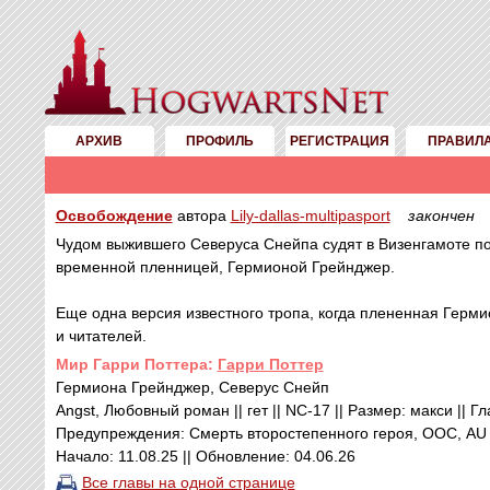
АРХИВ
ПРОФИЛЬ
РЕГИСТРАЦИЯ
ПРАВИЛ
Освобождение
автора
Lily-dallas-multipasport
закончен
Чудом выжившего Северуса Снейпа судят в Визенгамоте по
временной пленницей, Гермионой Грейнджер.
Еще одна версия известного тропа, когда плененная Герм
и читателей.
Mир Гарри Поттера:
Гарри Поттер
Гермиона Грейнджер, Северус Снейп
Angst, Любовный роман || гет || NC-17 || Размер: макси || Гл
Предупреждения: Смерть второстепенного героя, ООС, AU
Начало: 11.08.25 || Обновление: 04.06.26
Все главы на одной странице