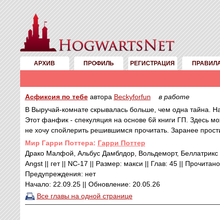
АРХИВ
ПРОФИЛЬ
РЕГИСТРАЦИЯ
ПРАВИЛ
Асфиксия по тебе
автора
Beckyforfun
в работе
В Выручай-комнате скрывалась больше, чем одна тайна. 
Этот фанфик - спекуляция на основе 6й книги ГП. Здесь мо
не хочу спойлерить решившимся прочитать. Заранее прост
Mир Гарри Поттера:
Гарри Поттер
Драко Малфой, Альбус Дамблдор, Вольдеморт, Беллатрикс
Angst || гет || NC-17 || Размер: макси || Глав: 45 || Прочитан
Предупреждения: нет
Начало: 22.09.25 || Обновление: 20.05.26
Все главы на одной странице