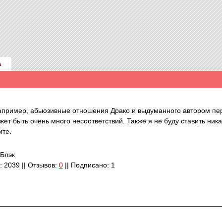
А
Например, абьюзивные отношения Драко и выдуманного автором пе
жет быть очень много несоответствий. Также я не буду ставить ник
ите.
 Блэк
о: 2039 || Отзывов:
0
|| Подписано: 1