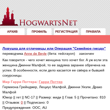
АРХИВ
ПРОФИЛЬ
РЕГИСТРАЦИЯ
ПРАВИЛА
Ловушка для отличницы или Операция "Семейное гнездо"
переводчика
Anne de Beyle
(бета: redcrayon)
закончен
Как говорится - чего хочет женщина того хочет бог. А уж если эта
женщина Джинни Малфой, то ее задумка заранее обречена на
успех. В особенности, если дело касается ее свёкра и бывшей
сокурсницы.
Mир Гарри Поттера:
Гарри Поттер
Гермиона Грейнджер, Люциус Малфой, Джинни Уизли, Драко
Малфой
Юмор || гет || NC-17 || Размер: миди || Глав: 5 || Прочитано: 810
|| Отзывов:
0
|| Подписано: 0
Предупреждения: ООС, AU