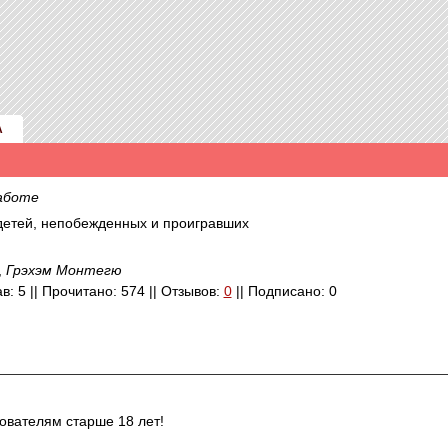
А
аботе
и детей, непобежденных и проигравших
,
Грэхэм Монтегю
в: 5 || Прочитано: 574 || Отзывов:
0
|| Подписано: 0
ователям старше 18 лет!