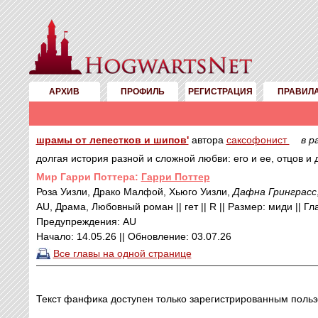
АРХИВ
ПРОФИЛЬ
РЕГИСТРАЦИЯ
ПРАВИЛ
шрамы от лепестков и шипов'
автора
саксофонист
в р
долгая история разной и сложной любви: его и ее, отцов 
Mир Гарри Поттера:
Гарри Поттер
Роза Уизли, Драко Малфой, Хьюго Уизли,
Дафна Гринграсс
AU, Драма, Любовный роман || гет || R || Размер: миди || Гла
Предупреждения: AU
Начало: 14.05.26 || Обновление: 03.07.26
Все главы на одной странице
Текст фанфика доступен только зарегистрированным польз