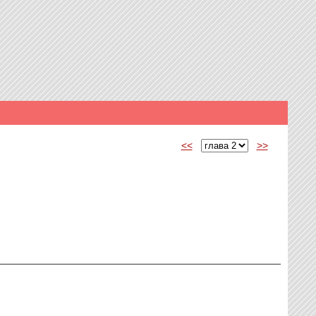
<<
>>