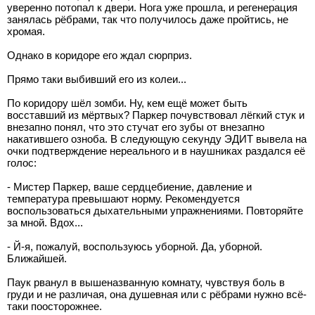
уверенно потопал к двери. Нога уже прошла, и регенерация
занялась рёбрами, так что получилось даже пройтись, не
хромая.
Однако в коридоре его ждал сюрприз.
Прямо таки выбивший его из колеи...
По коридору шёл зомби. Ну, кем ещё может быть
восставший из мёртвых? Паркер почувствовал лёгкий стук и
внезапно понял, что это стучат его зубы от внезапно
накатившего озноба. В следующую секунду ЭДИТ вывела на
очки подтверждение нереального и в наушниках раздался её
голос:
- Мистер Паркер, ваше сердцебиение, давление и
температура превышают норму. Рекомендуется
воспользоваться дыхательными упражнениями. Повторяйте
за мной. Вдох...
- Й-я, пожалуй, воспользуюсь уборной. Да, уборной.
Ближайшей.
Паук рванул в вышеназванную комнату, чувствуя боль в
груди и не различая, она душевная или с рёбрами нужно всё-
таки поосторожнее.