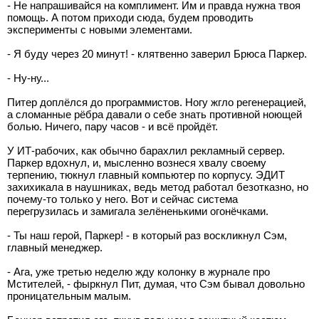
- Не напрашивайся на комплимент. Им и правда нужна твоя
помощь. А потом приходи сюда, будем проводить
эксперименты с новыми элементами.
- Я буду через 20 минут! - клятвенно заверил Брюса Паркер.
- Ну-ну...
Питер доплёлся до программистов. Ногу жгло регенерацией,
а сломанные рёбра давали о себе знать противной ноющей
болью. Ничего, пару часов - и всё пройдёт.
У ИТ-рабочих, как обычно барахлил рекламный сервер.
Паркер вдохнул, и, мысленно вознеся хвалу своему
терпению, тюкнул главный компьютер по корпусу. ЭДИТ
захихикала в наушниках, ведь метод работал безотказно, но
почему-то только у него. Вот и сейчас система
перегрузилась и замигала зелёненькими огонёчками.
- Ты наш герой, Паркер! - в который раз воскликнул Сэм,
главный менеджер.
- Ага, уже третью неделю жду колонку в журнале про
Мстителей, - фыркнул Пит, думая, что Сэм бывал довольно
проницательным малым.