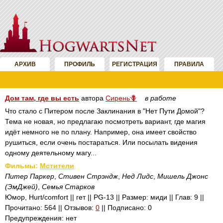
АРХИВ
ПРОФИЛЬ
РЕГИСТРАЦИЯ
ПРАВИЛА
Дом там, где вы есть
автора
Сирень🪻
в работе
Что стало с Питером после Заклинания в "Нет Пути Домой"?
Тема не новая, но предлагаю посмотреть вариант, где магия
идёт немного не по плану. Например, она имеет свойство
рушиться, если очень постараться. Или посылать видения
одному деятельному магу...
Фильмы:
Мстители
Питер Паркер
,
Стивен Стрэндж
,
Нед Лидс
,
Мишель Джонс
(ЭмДжей)
,
Семья Старков
Юмор, Hurt/comfort || гет || PG-13 || Размер: миди || Глав: 9 ||
Прочитано: 564 || Отзывов:
0
|| Подписано: 0
Предупреждения: нет