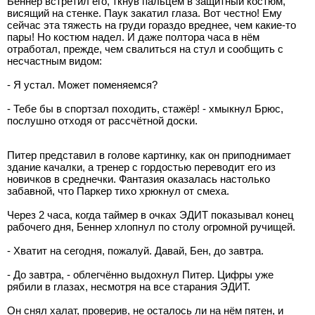
Беннер встретил его, ткнув пальцем в защитный костюм,
висящий на стенке. Паук закатил глаза. Вот честно! Ему
сейчас эта тяжесть на груди гораздо вреднее, чем какие-то
пары! Но костюм надел. И даже полтора часа в нём
отработал, прежде, чем свалиться на стул и сообщить с
несчастным видом:
- Я устал. Может поменяемся?
- Тебе бы в спортзал походить, стажёр! - хмыкнул Брюс,
послушно отходя от рассчётной доски.
Питер представил в голове картинку, как он приподнимает
здание качалки, а тренер с гордостью переводит его из
новичков в среднечки. Фантазия оказалась настолько
забавной, что Паркер тихо хрюкнул от смеха.
Через 2 часа, когда таймер в очках ЭДИТ показывал конец
рабочего дня, Беннер хлопнул по столу огромной ручищей.
- Хватит на сегодня, пожалуй. Давай, Бен, до завтра.
- До завтра, - облегчённо выдохнул Питер. Цифры уже
рябили в глазах, несмотря на все старания ЭДИТ.
Он снял халат, проверив, не осталось ли на нём пятен, и