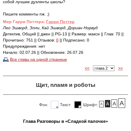
собой лучшие дуэлянты школы?
Пишите комменты пж. ;)
Mир Гарри Поттера:
Гарри Поттер
Лео Эшворд
,
Элли
,
Кай Эшворд
,
Дориан Норвуд
Детектив, Общий || джен || PG-13 || Размер: макси || Глав: 70 ||
Прочитано: 751 || Отзывов:
0
|| Подписано: 0
Предупреждения: нет
Начало: 02.07.26 || Обновление: 26.07.26
Все главы на одной странице
<<
>>
Щит, пламя и роботы
A
A
A
A
Фон:
Текст:
Шрифт:
Глава Разговоры в «Сладкой палочке»