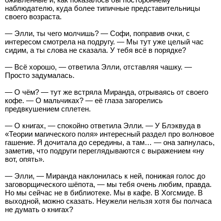
наблюдателю, куда более типичные представительницы
своего возраста.
— Элли, ты чего молчишь? — Софи, поправив очки, с
интересом смотрела на подругу. — Мы тут уже целый час
сидим, а ты слова не сказала. У тебя всё в порядке?
— Всё хорошо, — ответила Элли, отставляя чашку. —
Просто задумалась.
— О чём? — тут же встряла Миранда, отрываясь от своего
кофе. — О мальчиках? — её глаза загорелись
предвкушением сплетен.
— О книгах, — спокойно ответила Элли. — У Блэквуда в
«Теории магического поля» интересный раздел про волновое
гашение. Я дочитала до середины, а там… — она запнулась,
заметив, что подруги переглядываются с выражением «ну
вот, опять».
— Элли, — Миранда наклонилась к ней, понижая голос до
заговорщического шёпота, — мы тебя очень любим, правда.
Но мы сейчас не в библиотеке. Мы в кафе. В Хогсмиде. В
выходной, можно сказать. Неужели нельзя хотя бы полчаса
не думать о книгах?