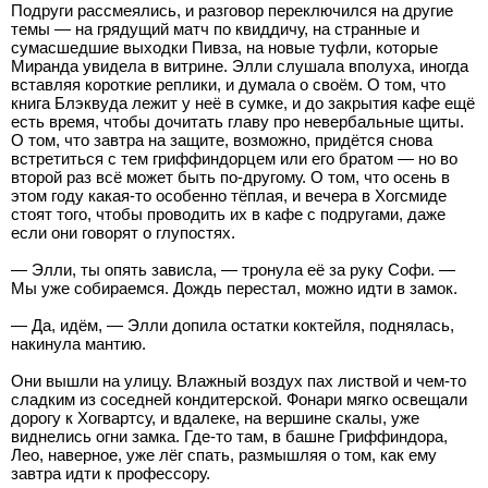
Подруги рассмеялись, и разговор переключился на другие
темы — на грядущий матч по квиддичу, на странные и
сумасшедшие выходки Пивза, на новые туфли, которые
Миранда увидела в витрине. Элли слушала вполуха, иногда
вставляя короткие реплики, и думала о своём. О том, что
книга Блэквуда лежит у неё в сумке, и до закрытия кафе ещё
есть время, чтобы дочитать главу про невербальные щиты.
О том, что завтра на защите, возможно, придётся снова
встретиться с тем гриффиндорцем или его братом — но во
второй раз всё может быть по-другому. О том, что осень в
этом году какая-то особенно тёплая, и вечера в Хогсмиде
стоят того, чтобы проводить их в кафе с подругами, даже
если они говорят о глупостях.
— Элли, ты опять зависла, — тронула её за руку Софи. —
Мы уже собираемся. Дождь перестал, можно идти в замок.
— Да, идём, — Элли допила остатки коктейля, поднялась,
накинула мантию.
Они вышли на улицу. Влажный воздух пах листвой и чем-то
сладким из соседней кондитерской. Фонари мягко освещали
дорогу к Хогвартсу, и вдалеке, на вершине скалы, уже
виднелись огни замка. Где-то там, в башне Гриффиндора,
Лео, наверное, уже лёг спать, размышляя о том, как ему
завтра идти к профессору.