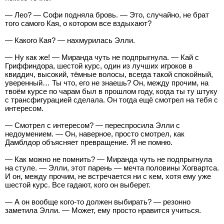
— Лео? — Софи подняла бровь. — Это, случайно, не брат
того самого Кая, о котором все вздыхают?
— Какого Кая? — нахмурилась Элли.
— Ну как же! — Миранда чуть не подпрыгнула. — Кай с
Гриффиндора, шестой курс, один из лучших игроков в
квиддич, высокий, тёмные волосы, всегда такой спокойный,
уверенный… Ты что, его не знаешь? Он, между прочим, на
твоём курсе по чарам был в прошлом году, когда ты ту штуку
с трансфигурацией сделала. Он тогда ещё смотрел на тебя с
интересом.
— Смотрел с интересом? — переспросила Элли с
недоумением. — Он, наверное, просто смотрел, как
Дамблдор объясняет превращение. Я не помню.
— Как можно не помнить? — Миранда чуть не подпрыгнула
на стуле. — Элли, этот парень — мечта половины Хогвартса.
И он, между прочим, не встречается ни с кем, хотя ему уже
шестой курс. Все гадают, кого он выберет.
— А он вообще кого-то должен выбирать? — резонно
заметила Элли. — Может, ему просто нравится учиться.