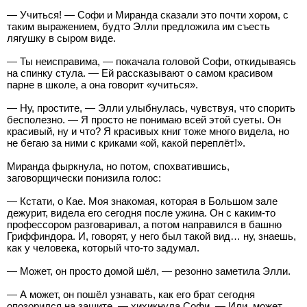
— Учиться! — Софи и Миранда сказали это почти хором, с
таким выражением, будто Элли предложила им съесть
лягушку в сыром виде.
— Ты неисправима, — покачала головой Софи, откидываясь
на спинку стула. — Ей рассказывают о самом красивом
парне в школе, а она говорит «учиться».
— Ну, простите, — Элли улыбнулась, чувствуя, что спорить
бесполезно. — Я просто не понимаю всей этой суеты. Он
красивый, ну и что? Я красивых книг тоже много видела, но
не бегаю за ними с криками «ой, какой переплёт!».
Миранда фыркнула, но потом, спохватившись,
заговорщически понизила голос:
— Кстати, о Кае. Моя знакомая, которая в Большом зале
дежурит, видела его сегодня после ужина. Он с каким-то
профессором разговаривал, а потом направился в башню
Гриффиндора. И, говорят, у него был такой вид… ну, знаешь,
как у человека, который что-то задумал.
— Может, он просто домой шёл, — резонно заметила Элли.
— А может, он пошёл узнавать, как его брат сегодня
опозорился на защите, — хихикнула Софи. — Или, может