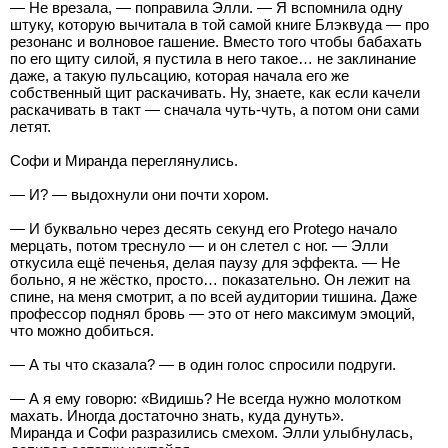
— Не врезала, — поправила Элли. — Я вспомнила одну
штуку, которую вычитала в той самой книге Блэквуда — про
резонанс и волновое гашение. Вместо того чтобы бабахать
по его щиту силой, я пустила в него такое… не заклинание
даже, а такую пульсацию, которая начала его же
собственный щит раскачивать. Ну, знаете, как если качели
раскачивать в такт — сначала чуть-чуть, а потом они сами
летят.
Софи и Миранда переглянулись.
— И? — выдохнули они почти хором.
— И буквально через десять секунд его Protego начало
мерцать, потом треснуло — и он слетел с ног. — Элли
откусила ещё печенья, делая паузу для эффекта. — Не
больно, я не жёстко, просто… показательно. Он лежит на
спине, на меня смотрит, а по всей аудитории тишина. Даже
профессор поднял бровь — это от него максимум эмоций,
что можно добиться.
— А ты что сказала? — в один голос спросили подруги.
— А я ему говорю: «Видишь? Не всегда нужно молотком
махать. Иногда достаточно знать, куда дунуть».
Миранда и Софи разразились смехом. Элли улыбнулась,