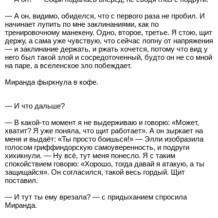
— А он, видимо, обиделся, что с первого раза не пробил. И
начинает лупить по мне заклинаниями, как по
тренировочному манекену. Одно, второе, третье. Я стою, щит
держу, а сама уже чувствую, что сейчас лопну от напряжения
— и заклинание держать, и ржать хочется, потому что вид у
него был такой злой и сосредоточенный, будто он не со мной
на паре, а вселенское зло побеждает.
Миранда фыркнула в кофе.
— И что дальше?
— В какой-то момент я не выдерживаю и говорю: «Может,
хватит? Я уже поняла, что щит работает». А он зыркает на
меня и выдаёт: «Ты просто боишься!» — Элли изобразила
голосом гриффиндорскую самоуверенность, и подруги
хихикнули. — Ну всё, тут меня понесло. Я с таким
спокойствием говорю: «Хорошо, тогда давай я атакую, а ты
защищайся». Он согласился, такой весь гордый. Щит
поставил.
— И тут ты ему врезала? — с придыханием спросила
Миранда.