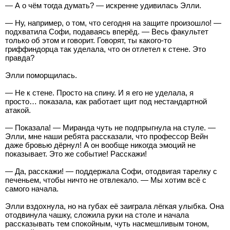
— А о чём тогда думать? — искренне удивилась Элли.
— Ну, например, о том, что сегодня на защите произошло! —
подхватила Софи, подаваясь вперёд. — Весь факультет
только об этом и говорит. Говорят, ты какого-то
гриффиндорца так уделала, что он отлетел к стене. Это
правда?
Элли поморщилась.
— Не к стене. Просто на спину. И я его не уделала, я
просто… показала, как работает щит под нестандартной
атакой.
— Показала! — Миранда чуть не подпрыгнула на стуле. —
Элли, мне наши ребята рассказали, что профессор Вейн
даже бровью дёрнул! А он вообще никогда эмоций не
показывает. Это же событие! Расскажи!
— Да, расскажи! — поддержала Софи, отодвигая тарелку с
печеньем, чтобы ничто не отвлекало. — Мы хотим всё с
самого начала.
Элли вздохнула, но на губах её заиграла лёгкая улыбка. Она
отодвинула чашку, сложила руки на столе и начала
рассказывать тем спокойным, чуть насмешливым тоном,