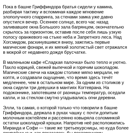
Пока в башне Гриффиндора братья сидели у камина,
разбирая тактику и вспоминая каждое мгновение
злополучного спарринга, за стенами замка уже давно
опустился вечер. Осеннее солнце, всего час назад
заливавшее окна Большого зала багрянцем, окончательно
скрылось за горизонтом, оставив после себя лишь узкую
полосу оранжевого на стыке неба и Запретного леса. Над
Хогсмидом, раскинувшимся внизу, зажглись первые
магические фонари, и их мягкий золотистый свет отражался
в мокрой от недавнего дождя брусчатке.
В маленьком кафе «Сладкая палочка» было тепло и уютно.
Пахло корицей, свежей выпечкой и горячим шоколадом.
Магические свечи на каждом столике мягко мерцали, не
коптя, и создавали ощущение, что время здесь течёт
медленнее, чем в остальном мире. За одним из столиков у
окна сидели три девушки в мантиях Когтеврана. На
подоконнике, запотевшем от разницы температур, оседали
капли, и за стеклом смутно угадывались огни деревни.
Элли, та самая, о которой только что говорили в башне
Гриффиндора, держала в руках чашку с почти допитым
молочным коктейлем и рассеянно ковыряла соломинкой
остатки шоколадной крошки. Напротив неё расположились
Миранда и Софи — такие же третьекурсницы, но куда более
оживлённые и, как показалось бы постороннему