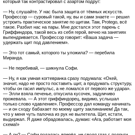
который так контрастировал с азартом подруг:
— Ну, слушайте. У нас была защита от тёмных искусств.
Профессор — суровый такой, ну, вы и сами знаете — решил
устроить практическое занятие по щитам. Там, Protego, всё
такое. Разбил нас на пары. Мне достался этот парень с
Гриффиндора, такой весь из себя герой, вечно на занятиях
выпендривается. Профессор говорит: «Ваша задача —
удержать щит под давлением».
— Это тот самый, которого ты уложила? — перебила
Миранда.
— Не перебивай, — шикнула Софи.
— Ну, я как умная когтевранка сразу подумала: «Окей,
значит, надо не просто поставить щит, а продумать структуру,
чтобы он гасил импульс, а не ломался от первого же удара».
— Элли взяла печенье, откусила кусочек, задумчиво
прожевала. — А этот гриффиндорец, видимо, услышал
только слово «давление». Профессор дал команду начинать
— и он сходу бабахает по моему щиту заклинанием! Да так,
что у меня чуть палочка из рук не вылетела. Щит, кстати,
выдержал. Я даже обрадовалась, думаю: «Ага, работает моя
схема!»
— А он? — Софи подалась вперёд, не сводя глаз с подруги.