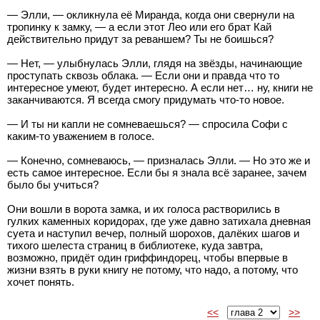
— Элли, — окликнула её Миранда, когда они свернули на
тропинку к замку, — а если этот Лео или его брат Кай
действительно придут за реваншем? Ты не боишься?
— Нет, — улыбнулась Элли, глядя на звёзды, начинающие
проступать сквозь облака. — Если они и правда что то
интересное умеют, будет интересно. А если нет… ну, книги не
заканчиваются. Я всегда смогу придумать что-то новое.
— И ты ни капли не сомневаешься? — спросила Софи с
каким-то уважением в голосе.
— Конечно, сомневаюсь, — призналась Элли. — Но это же и
есть самое интересное. Если бы я знала всё заранее, зачем
было бы учиться?
Они вошли в ворота замка, и их голоса растворились в
гулких каменных коридорах, где уже давно затихала дневная
суета и наступил вечер, полный шорохов, далёких шагов и
тихого шелеста страниц в библиотеке, куда завтра,
возможно, придёт один гриффиндорец, чтобы впервые в
жизни взять в руки книгу не потому, что надо, а потому, что
хочет понять.
<<
>>