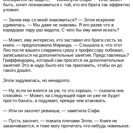
быть, хочет познакомиться с той, кто его брата так эффектно
уложил.
— Зачем ему со мной знакомиться? — Элли искренне
удивилась. — Мы даже не знакомы. Я его разве что в
коридорах пару раз видела. С чего бы ему меня искать?
— Может, ему интересно, кто заставил его брата сесть за
книги, — предположила Миранда. — Слышала я, что этот
Лео после вашего спарринга сразу к профессору побежал,
записываться на дополнительные занятия. Представляешь?
Гриффиндорец, который сам просится на дополнительные
занятия! Это ж надо было его так приложить, чтобы он до
такого дошёл.
Элли задумалась, но ненадолго.
— Ну, если он взялся за ум, то это хорошо, — сказала она
спокойно. — Может, на следующей паре он уже не будет
просто бахать, а подумает, прежде чем атаковать.
— Или он захочет реванша, — заметила Софи.
— Пусть захочет, — пожала плечами Элли. — Книги не
заканчиваются, я тоже могу прочитать что-нибудь новенькое.