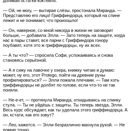
допивая остатки коктейля.
— Ой, не могу, — вытирая слёзы, простонала Миранда. —
Представляю его лицо! Гриффиндорца, который на спине
лежит и не понимает, что произошло!
— Он, наверное, со мной никогда в жизни не заговорит
больше, — добавила Элли. — Зато теперь на защите, когда
нас в пары ставят, все парни с Гриффиндора гонору
поубавят, хотя это ж гриффиндорцы, ну их всех.
— А ты что? — спросила Софи, успокаиваясь и снова
становясь серьёзной.
— А я сижу на лавочке у озера, книжку читаю и думаю:
может, ну его, этот Protego, пойти на древние руны
профилироваться? — Элли пожала плечами. — Там хоть
гриффиндорцы не долбят по голове, если что-то не так
поняли.
— Не-е-ет, — протянула Миранда, откидываясь на спинку
стула. — Ты не уйдёшь с защиты. Ты теперь звезда, Элли.
Весь курс обсуждает, как ты уделала этого гриффиндорца. А
он, кстати, как его зовут?
— Лео, кажется. — Элли безразлично махнула рукой. — Не
помню точно.