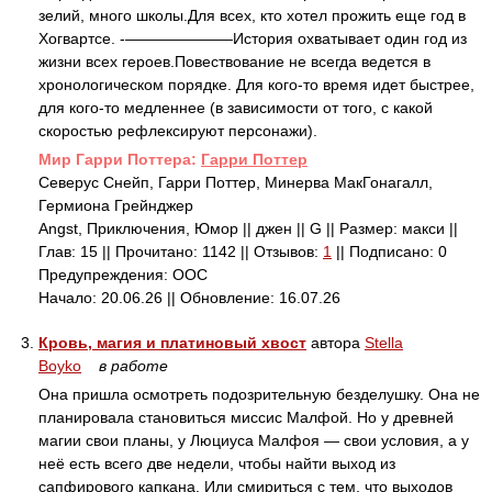
зелий, много школы.Для всех, кто хотел прожить еще год в
Хогвартсе. -———————История охватывает один год из
жизни всех героев.Повествование не всегда ведется в
хронологическом порядке. Для кого-то время идет быстрее,
для кого-то медленнее (в зависимости от того, с какой
скоростью рефлексируют персонажи).
Mир Гарри Поттера:
Гарри Поттер
Северус Снейп, Гарри Поттер, Минерва МакГонагалл,
Гермиона Грейнджер
Angst, Приключения, Юмор || джен || G || Размер: макси ||
Глав: 15 || Прочитано: 1142 || Отзывов:
1
|| Подписано: 0
Предупреждения: ООС
Начало: 20.06.26 || Обновление: 16.07.26
3.
Кровь, магия и платиновый хвост
автора
Stella
Boyko
в работе
Она пришла осмотреть подозрительную безделушку. Она не
планировала становиться миссис Малфой. Но у древней
магии свои планы, у Люциуса Малфоя — свои условия, а у
неё есть всего две недели, чтобы найти выход из
сапфирового капкана. Или смириться с тем, что выходов