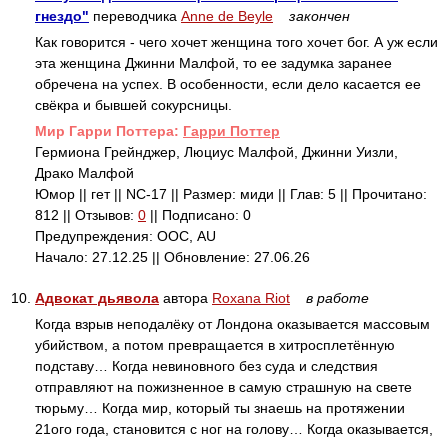
гнездо"
переводчика
Anne de Beyle
закончен
Как говорится - чего хочет женщина того хочет бог. А уж если
эта женщина Джинни Малфой, то ее задумка заранее
обречена на успех. В особенности, если дело касается ее
свёкра и бывшей сокурсницы.
Mир Гарри Поттера:
Гарри Поттер
Гермиона Грейнджер, Люциус Малфой, Джинни Уизли,
Драко Малфой
Юмор || гет || NC-17 || Размер: миди || Глав: 5 || Прочитано:
812 || Отзывов:
0
|| Подписано: 0
Предупреждения: ООС, AU
Начало: 27.12.25 || Обновление: 27.06.26
10.
Адвокат дьявола
автора
Roxana Riot
в работе
Когда взрыв неподалёку от Лондона оказывается массовым
убийством, а потом превращается в хитросплетённую
подставу… Когда невиновного без суда и следствия
отправляют на пожизненное в самую страшную на свете
тюрьму… Когда мир, который ты знаешь на протяжении
21ого года, становится с ног на голову… Когда оказывается,