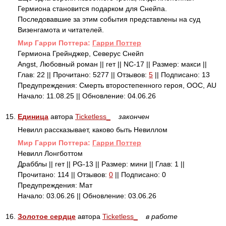
Гермиона становится подарком для Снейпа.
Последовавшие за этим события представлены на суд
Визенгамота и читателей.
Mир Гарри Поттера:
Гарри Поттер
Гермиона Грейнджер, Северус Снейп
Angst, Любовный роман || гет || NC-17 || Размер: макси ||
Глав: 22 || Прочитано: 5277 || Отзывов:
5
|| Подписано: 13
Предупреждения: Смерть второстепенного героя, ООС, AU
Начало: 11.08.25 || Обновление: 04.06.26
15.
Единица
автора
Ticketless_
закончен
Невилл рассказывает, каково быть Невиллом
Mир Гарри Поттера:
Гарри Поттер
Невилл Лонгботтом
Драбблы || гет || PG-13 || Размер: мини || Глав: 1 ||
Прочитано: 114 || Отзывов:
0
|| Подписано: 0
Предупреждения: Мат
Начало: 03.06.26 || Обновление: 03.06.26
16.
Золотое сердце
автора
Ticketless_
в работе