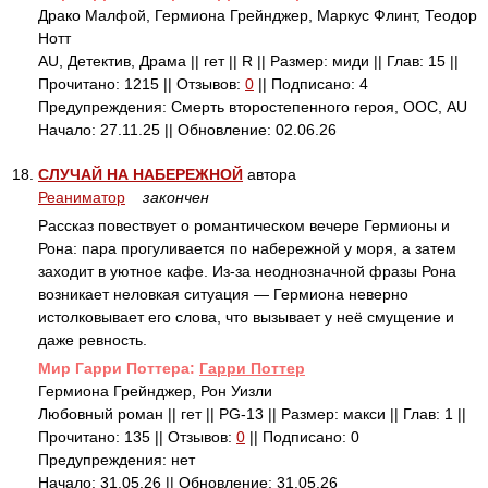
Драко Малфой, Гермиона Грейнджер, Маркус Флинт, Теодор
Нотт
AU, Детектив, Драма || гет || R || Размер: миди || Глав: 15 ||
Прочитано: 1215 || Отзывов:
0
|| Подписано: 4
Предупреждения: Смерть второстепенного героя, ООС, AU
Начало: 27.11.25 || Обновление: 02.06.26
18.
СЛУЧАЙ НА НАБЕРЕЖНОЙ
автора
Реаниматор
закончен
Рассказ повествует о романтическом вечере Гермионы и
Рона: пара прогуливается по набережной у моря, а затем
заходит в уютное кафе. Из‑за неоднозначной фразы Рона
возникает неловкая ситуация — Гермиона неверно
истолковывает его слова, что вызывает у неё смущение и
даже ревность.
Mир Гарри Поттера:
Гарри Поттер
Гермиона Грейнджер, Рон Уизли
Любовный роман || гет || PG-13 || Размер: макси || Глав: 1 ||
Прочитано: 135 || Отзывов:
0
|| Подписано: 0
Предупреждения: нет
Начало: 31.05.26 || Обновление: 31.05.26