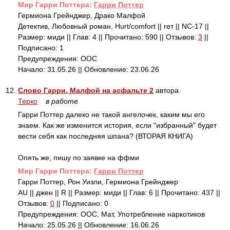
Mир Гарри Поттера:
Гарри Поттер
Гермиона Грейнджер, Драко Малфой
Детектив, Любовный роман, Hurt/comfort || гет || NC-17 ||
Размер: миди || Глав: 4 || Прочитано: 590 || Отзывов:
3
||
Подписано: 1
Предупреждения: ООС
Начало: 31.05.26 || Обновление: 23.06.26
12.
Слово Гарри, Малфой на асфальте 2
автора
Терко
в работе
Гарри Поттер далеко не такой ангелочек, каким мы его
знаем. Как же изменится история, если "избранный" будет
вести себя как последняя шпана? (ВТОРАЯ КНИГА)
Опять же, пишу по заявке на ффми
Mир Гарри Поттера:
Гарри Поттер
Гарри Поттер, Рон Уизли, Гермиона Грейнджер
AU || джен || R || Размер: миди || Глав: 6 || Прочитано: 437 ||
Отзывов:
0
|| Подписано: 0
Предупреждения: ООС, Мат, Употребление наркотиков
Начало: 25.05.26 || Обновление: 16.06.26