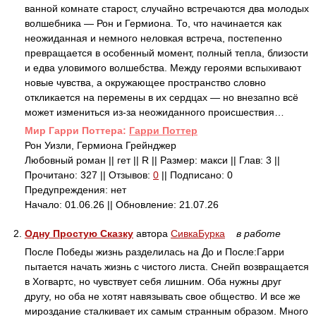
ванной комнате старост, случайно встречаются два молодых
волшебника — Рон и Гермиона. То, что начинается как
неожиданная и немного неловкая встреча, постепенно
превращается в особенный момент, полный тепла, близости
и едва уловимого волшебства. Между героями вспыхивают
новые чувства, а окружающее пространство словно
откликается на перемены в их сердцах — но внезапно всё
может измениться из‑за неожиданного происшествия…
Mир Гарри Поттера:
Гарри Поттер
Рон Уизли, Гермиона Грейнджер
Любовный роман || гет || R || Размер: макси || Глав: 3 ||
Прочитано: 327 || Отзывов:
0
|| Подписано: 0
Предупреждения: нет
Начало: 01.06.26 || Обновление: 21.07.26
2.
Одну Простую Сказку
автора
СивкаБурка
в работе
После Победы жизнь разделилась на До и После:Гарри
пытается начать жизнь с чистого листа. Снейп возвращается
в Хогвартс, но чувствует себя лишним. Оба нужны друг
другу, но оба не хотят навязывать свое общество. И все же
мироздание сталкивает их самым странным образом. Много