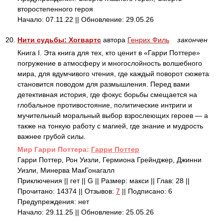
второстепенного героя
Начало: 07.11.22 || Обновление: 29.05.26
20.
Нити судьбы: Хогвартс
автора
Генрих Филь
закончен
Книга I. Эта книга для тех, кто ценит в «Гарри Поттере»
погружение в атмосферу и многослойность волшебного
мира, для вдумчивого чтения, где каждый поворот сюжета
становится поводом для размышления. Перед вами
детективная история, где фокус борьбы смещается на
глобальное противостояние, политические интриги и
мучительный моральный выбор взрослеющих героев — а
также на тонкую работу с магией, где знание и мудрость
важнее грубой силы.
Mир Гарри Поттера:
Гарри Поттер
Гарри Поттер, Рон Уизли, Гермиона Грейнджер, Джинни
Уизли, Минерва МакГонагалл
Приключения || гет || G || Размер: макси || Глав: 28 ||
Прочитано: 14374 || Отзывов:
7
|| Подписано: 6
Предупреждения: нет
Начало: 29.11.25 || Обновление: 25.05.26