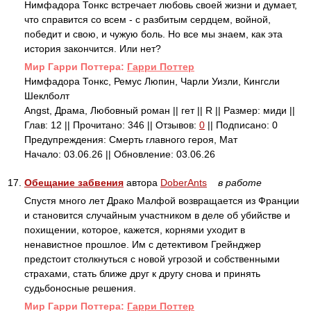
Нимфадора Тонкс встречает любовь своей жизни и думает,
что справится со всем - с разбитым сердцем, войной,
победит и свою, и чужую боль. Но все мы знаем, как эта
история закончится. Или нет?
Mир Гарри Поттера:
Гарри Поттер
Нимфадора Тонкс, Ремус Люпин, Чарли Уизли, Кингсли
Шеклболт
Angst, Драма, Любовный роман || гет || R || Размер: миди ||
Глав: 12 || Прочитано: 346 || Отзывов:
0
|| Подписано: 0
Предупреждения: Смерть главного героя, Мат
Начало: 03.06.26 || Обновление: 03.06.26
17.
Обещание забвения
автора
DoberAnts
в работе
Спустя много лет Драко Малфой возвращается из Франции
и становится случайным участником в деле об убийстве и
похищении, которое, кажется, корнями уходит в
ненавистное прошлое. Им с детективом Грейнджер
предстоит столкнуться с новой угрозой и собственными
страхами, стать ближе друг к другу снова и принять
судьбоносные решения.
Mир Гарри Поттера:
Гарри Поттер