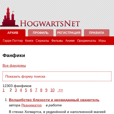
АРХИВ
ПРОФИЛЬ
РЕГИСТРАЦИЯ
ПРАВИЛА
Гарри Поттер
Книги
Сериалы
Фильмы
Аниме
Ориджиналы
Игры
Фанфики
Все фандомы
Показать форму поиска
12303 фанфиков
1
2
3
4
5
6
7
8
9
10
>>
1.
Волшебство близости и неожиданный свидетель
автора
Реаниматор
в работе
В стенах Хогвартса, в уединённой и наполненной магией