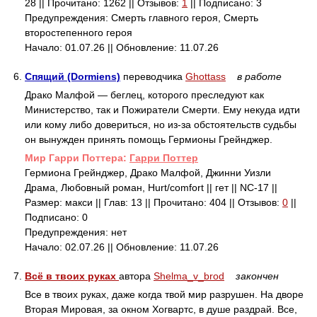
28 || Прочитано: 1262 || Отзывов:
1
|| Подписано: 3
Предупреждения: Смерть главного героя, Смерть
второстепенного героя
Начало: 01.07.26 || Обновление: 11.07.26
6.
Спящий (Dormiens)
переводчика
Ghottass
в работе
Драко Малфой — беглец, которого преследуют как
Министерство, так и Пожиратели Смерти. Ему некуда идти
или кому либо довериться, но из-за обстоятельств судьбы
он вынужден принять помощь Гермионы Грейнджер.
Mир Гарри Поттера:
Гарри Поттер
Гермиона Грейнджер, Драко Малфой, Джинни Уизли
Драма, Любовный роман, Hurt/comfort || гет || NC-17 ||
Размер: макси || Глав: 13 || Прочитано: 404 || Отзывов:
0
||
Подписано: 0
Предупреждения: нет
Начало: 02.07.26 || Обновление: 11.07.26
7.
Всё в твоих руках
автора
Shelma_v_brod
закончен
Все в твоих руках, даже когда твой мир разрушен. На дворе
Вторая Мировая, за окном Хогвартс, в душе раздрай. Все,