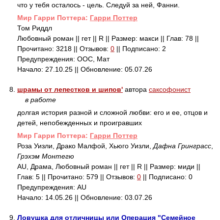
что у тебя осталось - цель. Следуй за ней, Фанни.
Mир Гарри Поттера:
Гарри Поттер
Том Риддл
Любовный роман || гет || R || Размер: макси || Глав: 78 ||
Прочитано: 3218 || Отзывов:
0
|| Подписано: 2
Предупреждения: ООС, Мат
Начало: 27.10.25 || Обновление: 05.07.26
8.
шрамы от лепестков и шипов'
автора
саксофонист
в работе
долгая история разной и сложной любви: его и ее, отцов и
детей, непобежденных и проигравших
Mир Гарри Поттера:
Гарри Поттер
Роза Уизли, Драко Малфой, Хьюго Уизли,
Дафна Гринграсс
,
Грэхэм Монтегю
AU, Драма, Любовный роман || гет || R || Размер: миди ||
Глав: 5 || Прочитано: 579 || Отзывов:
0
|| Подписано: 0
Предупреждения: AU
Начало: 14.05.26 || Обновление: 03.07.26
9.
Ловушка для отличницы или Операция "Семейное