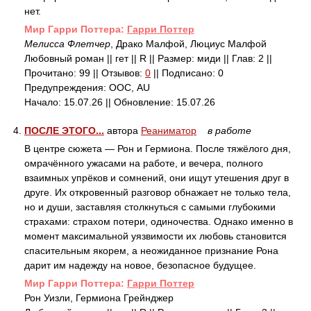
нет.
Mир Гарри Поттера:
Гарри Поттер
Мелисса Флетчер
, Драко Малфой, Люциус Малфой
Любовный роман || гет || R || Размер: миди || Глав: 2 ||
Прочитано: 99 || Отзывов:
0
|| Подписано: 0
Предупреждения: ООС, AU
Начало: 15.07.26 || Обновление: 15.07.26
4.
ПОСЛЕ ЭТОГО...
автора
Реаниматор
в работе
В центре сюжета — Рон и Гермиона. После тяжёлого дня,
омрачённого ужасами на работе, и вечера, полного
взаимных упрёков и сомнений, они ищут утешения друг в
друге. Их откровенный разговор обнажает не только тела,
но и души, заставляя столкнуться с самыми глубокими
страхами: страхом потери, одиночества. Однако именно в
момент максимальной уязвимости их любовь становится
спасительным якорем, а неожиданное признание Рона
дарит им надежду на новое, безопасное будущее.
Mир Гарри Поттера:
Гарри Поттер
Рон Уизли, Гермиона Грейнджер