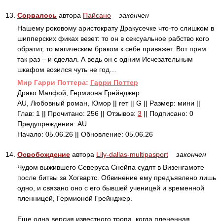
13.
Сорвалось
автора
Пайсано
закончен
Нашему роковому аристократу Дракусечке что-то слишком в
шипперских фиках везет: то он в сексуальное рабство кого
обратит, то магическим браком к себе привяжет. Вот прям
так раз – и сделал. А ведь он с одним Исчезательным
шкафом возился чуть не год…
Mир Гарри Поттера:
Гарри Поттер
Драко Малфой, Гермиона Грейнджер
AU, Любовный роман, Юмор || гет || G || Размер: мини ||
Глав: 1 || Прочитано: 256 || Отзывов:
3
|| Подписано: 0
Предупреждения: AU
Начало: 05.06.26 || Обновление: 05.06.26
14.
Освобождение
автора
Lily-dallas-multipasport
закончен
Чудом выжившего Северуса Снейпа судят в Визенгамоте
после битвы за Хогвартс. Обвинение ему предъявлено лишь
одно, и связано оно с его бывшей ученицей и временной
пленницей, Гермионой Грейнджер.
Еще одна версия известного тропа, когда плененная