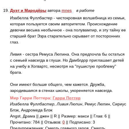
19.
Дуэт и Мародёры
автора
mnes
в работе
Изабелла Фуллбастер - чистокровная волшебница из семьи,
которая пользуется своим авторитетом. Происхождение
девочки весьма необычное - она полувампир, и эту тайну ее
старший брат Эзра старательно скрывает от посторонних
глаз.
Ливия - сестра Ремуса Люпина. Она предпочла бы остаться
с семьей навсегда в глуши. Но Дамблдор приглашает детей
на учебу в Хогвартс, несмотря на "пушистую проблему"
брата.
Они имеют больше общего, чем кажется. Дружба,
зародившаяся в стенах школы, укореняется навсегда.
Mир Гарри Поттера:
Гарри Поттер
Изабелла Фуллбастер
,
Ливия Люпин
, Ремус Люпин, Сириус
Блэк, Андромеда Блэк
Angst, Драма || джен || R || Размер: макси || Глав: 6 ||
Прочитано: 784 || Отзывов:
0
|| Подписано: 3
Предупреждения: Смерть главного героя, Смерть