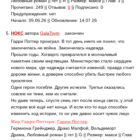
Любовный роман || гет || R || Размер: макси || Глав: 3 ||
Прочитано: 249 || Отзывов:
0
|| Подписано: 0
Предупреждения: нет
Начало: 05.06.26 || Обновление: 14.07.26
5.
НОКС
автора
GalaTsym
закончен
Гарри Поттер проиграл. В тот день никто не понял, что
закончилась не война. Закончилась надежда.
Прошли годы. Хогвартс превратился в молчаливый
памятник своим мертвецам. Министерство стало сердцем
нового мира, где надежда считается изменой, правда стоит
дороже жизни, а доверие способно убить быстрее любого
проклятия.
Одни герои погибли. Другие исчезли. Третьи оказались
совсем не теми, кем их считали.
Но даже теперь, спустя семь лет после конца света, у этой
истории всё ещё нет конца. И если кто-то еще способен
изменить ход истории, то он уже давно носит чужое лицо.
Mир Гарри Поттера:
Гарри Поттер
Гермиона Грейнджер, Драко Малфой, Вольдеморт
Драма, Любовный роман || гет || G || Размер: макси || Глав: