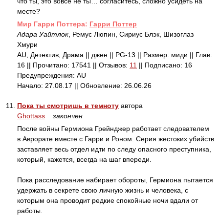
что ты, это вовсе не ты… согласитесь, сложно усидеть на
месте?
Mир Гарри Поттера:
Гарри Поттер
Адара Уайтлок
, Ремус Люпин, Сириус Блэк, Шизоглаз
Хмури
AU, Детектив, Драма || джен || PG-13 || Размер: миди || Глав:
16 || Прочитано: 17541 || Отзывов:
11
|| Подписано: 16
Предупреждения: AU
Начало: 27.08.17 || Обновление: 26.06.26
11.
Пока ты смотришь в темноту
автора
Ghottass
закончен
После войны Гермиона Грейнджер работает следователем
в Аврорате вместе с Гарри и Роном. Серия жестоких убийств
заставляет весь отдел идти по следу опасного преступника,
который, кажется, всегда на шаг впереди.
Пока расследование набирает обороты, Гермиона пытается
удержать в секрете свою личную жизнь и человека, с
которым она проводит редкие спокойные ночи вдали от
работы.