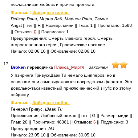
несчастливая любовь и прочие прелести.
Фильмы:
Звёздные войны
Рейгар Ранн
,
Мириа Лей
,
Марион Ранн
,
Тамия
Angst || гет || R || Размер: мини || Глав: 1 || Прочитано: 1583
|| Отзывов:
0
|| Подписано: 1
Предупреждения: Смерть главного героя, Смерть
второстепенного героя, Графическое насилие
Начало: 02.06.10 || Обновление: 02.06.10
17.
Broken
переводчика
Плакса_Миртл
закончен
У пэйринга Гривус/Шаак Ти немало шипперов, но в
основном они самовыражаются посредством фанарта. Это
довольно-таки известный приключенческий sillyfic по этому
пэйрингу.
Фильмы:
Звёздные войны
Генерал Гривус,
Шаак Ти
Приключения, Любовный роман || гет || G || Размер: миди ||
Глав: 20 || Прочитано: 48381 || Отзывов:
6
|| Подписано: 3
Предупреждения: AU
Начало: 23.05.10 || Обновление: 30.05.10