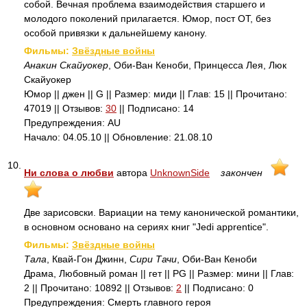
собой. Вечная проблема взаимодействия старшего и
молодого поколений прилагается. Юмор, пост ОТ, без
особой привязки к дальнейшему канону.
Фильмы:
Звёздные войны
Анакин Скайуокер
, Оби-Ван Кеноби, Принцесса Лея, Люк
Скайуокер
Юмор || джен || G || Размер: миди || Глав: 15 || Прочитано:
47019 || Отзывов:
30
|| Подписано: 14
Предупреждения: AU
Начало: 04.05.10 || Обновление: 21.08.10
10.
Ни слова о любви
автора
UnknownSide
закончен
Две зарисовски. Вариации на тему канонической романтики,
в основном основано на сериях книг "Jedi apprentice".
Фильмы:
Звёздные войны
Тала
, Квай-Гон Джинн,
Сири Тачи
, Оби-Ван Кеноби
Драма, Любовный роман || гет || PG || Размер: мини || Глав:
2 || Прочитано: 10892 || Отзывов:
2
|| Подписано: 0
Предупреждения: Смерть главного героя