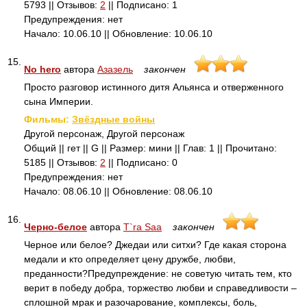
5793 || Отзывов:
2
|| Подписано: 1
Предупреждения: нет
Начало: 10.06.10 || Обновление: 10.06.10
15.
No hero
автора
Азазель
закончен
Просто разговор истинного дитя Альянса и отверженного
сына Империи.
Фильмы:
Звёздные войны
Другой персонаж, Другой персонаж
Общий || гет || G || Размер: мини || Глав: 1 || Прочитано:
5185 || Отзывов:
2
|| Подписано: 0
Предупреждения: нет
Начало: 08.06.10 || Обновление: 08.06.10
16.
Черно-белое
автора
T`ra Saa
закончен
Черное или белое? Джедаи или ситхи? Где какая сторона
медали и кто определяет цену дружбе, любви,
преданности?Предупреждение: не советую читать тем, кто
верит в победу добра, торжество любви и справедливости –
сплошной мрак и разочарование, комплексы, боль,