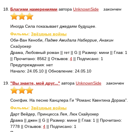
18.
Благими намерениями
автора
UnknownSide
закончен
Иногда Сила показывает джедаям будущее.
Фильмы:
Звёздные войны
Оби-Ван Кеноби,
Падме Амидала Наберрие
,
Анакин
Скайуокер
Драма, Любовный роман || гет || G || Размер: мини || Глав: 1
|| Прочитано: 8562 || Отзывов:
4
|| Подписано: 1
Предупреждения: нет
Начало: 24.05.10 || Обновление: 24.05.10
19.
"Вы знаете, мой друг..."
автора
UnknownSide
закончен
Сонгфик. На песню Канцлера Ги "Романс Квентина Дорака".
Фильмы:
Звёздные войны
Дарт Вейдер, Принцесса Лея, Люк Скайуокер
Драма || джен || G || Размер: мини || Глав: 1 || Прочитано:
7778 || Отзывов:
4
|| Подписано: 1