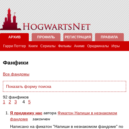
АРХИВ
ПРОФИЛЬ
РЕГИСТРАЦИЯ
ПРАВИЛА
Гарри Поттер
Книги
Сериалы
Фильмы
Аниме
Ориджиналы
Игры
Фанфики
Все фандомы
Показать форму поиска
92 фанфиков
1
2
3
4
5
1.
Я предвижу нас
автора
Фикатон Напиши в незнакомом
фандоме
закончен
Написано на фикатон "Напиши в незнакомом фандоме" по