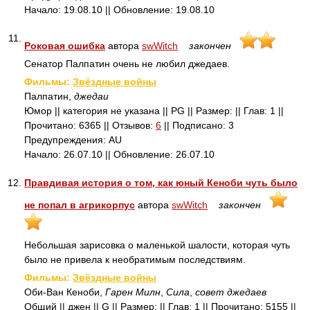
Начало: 19.08.10 || Обновление: 19.08.10
11.
Роковая ошибка
автора
swWitch
закончен
Сенатор Палпатин очень не любил джедаев.
Фильмы:
Звёздные войны
Палпатин,
джедаи
Юмор || категория не указана || PG || Размер: || Глав: 1 ||
Прочитано: 6365 || Отзывов:
6
|| Подписано: 3
Предупреждения: AU
Начало: 26.07.10 || Обновление: 26.07.10
12.
Правдивая история о том, как юный Кеноби чуть было
не попал в агрикорпус
автора
swWitch
закончен
Небольшая зарисовка о маленькой шалости, которая чуть
было не привела к необратимым последствиям.
Фильмы:
Звёздные войны
Оби-Ван Кеноби,
Гарен Милн
,
Сила
,
совет джедаев
Общий || джен || G || Размер: || Глав: 1 || Прочитано: 5155 ||