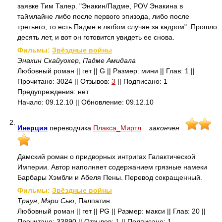
заявке Тим Талер. "Энакин/Падме, POV Энакина в
таймлайне либо после первого эпизода, либо после
третьего, то есть Падме в любом случае за кадром". Прошло
десять лет, и вот он готовится увидеть ее снова.
Фильмы:
Звёздные войны
Энакин Скайуокер
,
Падме Амидала
Любовный роман || гет || G || Размер: мини || Глав: 1 ||
Прочитано: 3024 || Отзывов:
3
|| Подписано: 1
Предупреждения: нет
Начало: 09.12.10 || Обновление: 09.12.10
2.
Инерция
переводчика
Плакса_Миртл
закончен
Дамский роман о придворных интригах Галактической
Империи. Автор наполняет содержанием грязные намеки
Барбары Хэмбли и Абеля Пены. Перевод сокращенный.
Фильмы:
Звёздные войны
Траун
,
Мэри Сью
, Палпатин
Любовный роман || гет || PG || Размер: макси || Глав: 20 ||
Прочитано: 33890 || Отзывов:
1
|| Подписано: 1