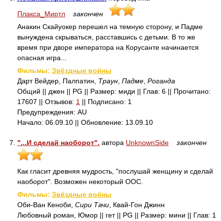
Плакса_Миртл
закончен
Анакин Скайуокер перешел на темную сторону, и Падме
вынуждена скрываться, расставшись с детьми. В то же
время при дворе императора на Корусанте начинается
опасная игра...
Фильмы:
Звёздные войны
Дарт Вейдер, Палпатин,
Траун
,
Падме
,
Роганда
Общий || джен || PG || Размер: миди || Глав: 6 || Прочитано:
17607 || Отзывов:
1
|| Подписано: 1
Предупреждения: AU
Начало: 06.09.10 || Обновление: 13.09.10
7.
"...И сделай наоборот".
автора
UnknownSide
закончен
Как гласит древняя мудрость, "послушай женщину и сделай
наоборот". Возможен некоторый ООС.
Фильмы:
Звёздные войны
Оби-Ван Кеноби,
Сири Тачи
, Квай-Гон Джинн
Любовный роман, Юмор || гет || PG || Размер: мини || Глав: 1