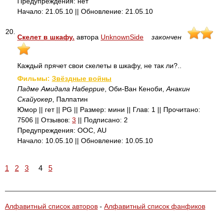
Предупреждения: нет
Начало: 21.05.10 || Обновление: 21.05.10
20.
Скелет в шкафу.
автора
UnknownSide
закончен
Каждый прячет свои скелеты в шкафу, не так ли?..
Фильмы:
Звёздные войны
Падме Амидала Наберрие
, Оби-Ван Кеноби,
Анакин
Скайуокер
, Палпатин
Юмор || гет || PG || Размер: мини || Глав: 1 || Прочитано:
7506 || Отзывов:
3
|| Подписано: 2
Предупреждения: ООС, AU
Начало: 10.05.10 || Обновление: 10.05.10
1
2
3
4
5
Алфавитный список авторов
-
Алфавитный список фанфиков