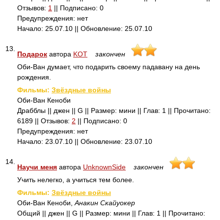
Отзывов:
1
|| Подписано: 0
Предупреждения: нет
Начало: 25.07.10 || Обновление: 25.07.10
13.
Подарок
автора
KOT
закончен
Оби-Ван думает, что подарить своему падавану на день
рождения.
Фильмы:
Звёздные войны
Оби-Ван Кеноби
Драбблы || джен || G || Размер: мини || Глав: 1 || Прочитано:
6189 || Отзывов:
2
|| Подписано: 0
Предупреждения: нет
Начало: 23.07.10 || Обновление: 23.07.10
14.
Научи меня
автора
UnknownSide
закончен
Учить нелегко, а учиться тем более.
Фильмы:
Звёздные войны
Оби-Ван Кеноби,
Анакин Скайуокер
Общий || джен || G || Размер: мини || Глав: 1 || Прочитано: