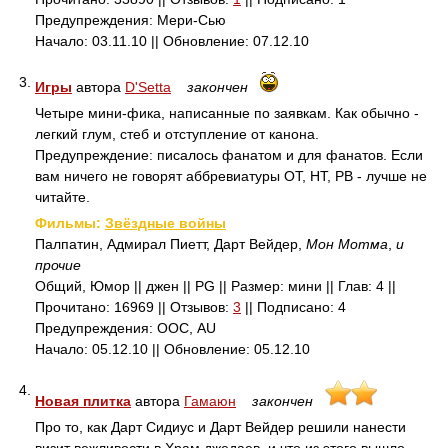
Предупреждения: Мери-Сью
Начало: 03.11.10 || Обновление: 07.12.10
3.
Игры
автора
D'Setta
закончен
Четыре мини-фика, написанные по заявкам. Как обычно -
легкий глум, стеб и отступление от канона.
Предупреждение: писалось фанатом и для фанатов. Если
вам ничего не говорят аббревиатуры ОТ, НТ, РВ - лучше не
читайте.
Фильмы:
Звёздные войны
Палпатин, Адмирал Пиетт, Дарт Вейдер,
Мон Мотма
,
и
прочие
Общий, Юмор || джен || PG || Размер: мини || Глав: 4 ||
Прочитано: 16969 || Отзывов:
3
|| Подписано: 4
Предупреждения: ООС, AU
Начало: 05.12.10 || Обновление: 05.12.10
4.
Новая плитка
автора
Гамаюн
закончен
Про то, как Дарт Сидиус и Дарт Вейдер решили нанести