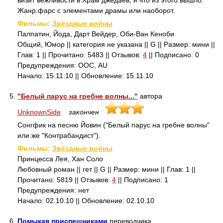
визит вежливости в Храм джедаев, и что из этого вышло.
Жанр:фарс с элементами драмы или наоборот.
Фильмы:
Звёздные войны
Палпатин, Йода, Дарт Вейдер, Оби-Ван Кеноби
Общий, Юмор || категория не указана || G || Размер: мини ||
Глав: 1 || Прочитано: 5483 || Отзывов:
4
|| Подписано: 0
Предупреждения: ООС, AU
Начало: 15.11.10 || Обновление: 15.11.10
5.
"Белый парус на гребне волны..."
автора
UnknownSide
закончен
Сонгфик на песню Йовин ("Белый парус на гребне волны"
или же "Контрабандист").
Фильмы:
Звёздные войны
Принцесса Лея, Хан Соло
Любовный роман || гет || G || Размер: мини || Глав: 1 ||
Прочитано: 5819 || Отзывов:
4
|| Подписано: 1
Предупреждения: нет
Начало: 02.10.10 || Обновление: 02.10.10
6.
Помыкая приспешниками
переводчика