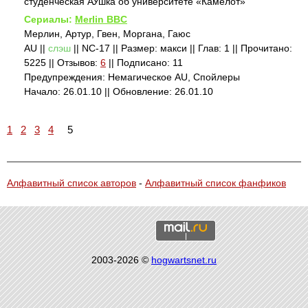
студенческая АУшка об университете «Камелот»
Сериалы:
Merlin BBC
Мерлин, Артур, Гвен, Моргана, Гаюс
AU ||
слэш
|| NC-17 || Размер: макси || Глав: 1 || Прочитано:
5225 || Отзывов:
6
|| Подписано: 11
Предупреждения: Немагическое AU, Спойлеры
Начало: 26.01.10 || Обновление: 26.01.10
1
2
3
4
5
Алфавитный список авторов
-
Алфавитный список фанфиков
2003-2026 ©
hogwartsnet.ru