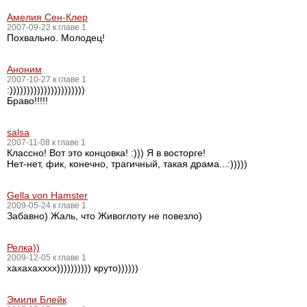
Амелия Сен-Клер
2007-09-22 к главе 1
Похвально. Молодец!
Аноним
2007-10-27 к главе 1
:))))))))))))))))))))))
Браво!!!!!
salsa
2007-11-08 к главе 1
Классно! Вот это концовка! :))) Я в восторге!
Нет-нет, фик, конечно, трагичный, такая драма...:)))))
Gella von Hamster
2009-05-24 к главе 1
Забавно) Жаль, что Живоглоту не повезло)
Релка))
2009-12-05 к главе 1
хахахахххх)))))))))) круто))))))
Эмили Блейк