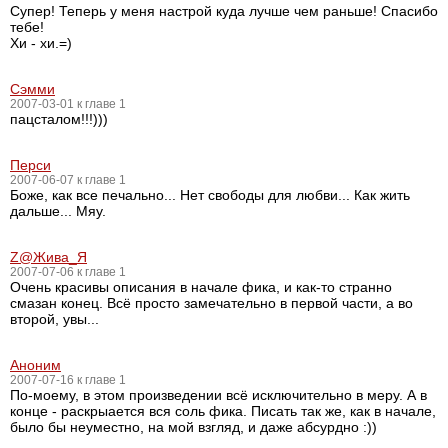
Супер! Теперь у меня настрой куда лучше чем раньше! Спасибо
тебе!
Хи - хи.=)
Сэмми
2007-03-01 к главе 1
пацсталом!!!)))
Перси
2007-06-07 к главе 1
Боже, как все печально... Нет свободы для любви... Как жить
дальше... Мяу.
Z@Жива_Я
2007-07-06 к главе 1
Очень красивы описания в начале фика, и как-то странно
смазан конец. Всё просто замечательно в первой части, а во
второй, увы...
Аноним
2007-07-16 к главе 1
По-моему, в этом произведении всё исключительно в меру. А в
конце - раскрыается вся соль фика. Писать так же, как в начале,
было бы неуместно, на мой взгляд, и даже абсурдно :))