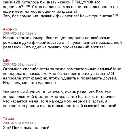
снитча?!! Хотелось бы знать - какой ПРИДУРОК его
оценивал?!!!!!! У этогтчеловека млзгов нет совершенно, а он
ещё имеет наглость оценки раздавать!
Это, без сомнения, лучший фик архива! Какие три снитча?!!!
Аноним
2007-02-14 к главе 1
Изящно тонкий юмор, блестящая пародия на любовные
романы в духе фикрайтерства о ГП, увенчанная неожиданной
развязкой! Это одно из лучших произведений архива!
Lilly
2007-02-14 к главе 1
Огромное спасибо всем за такие замечательные отзывы! Мне
не передать, насколько мне было приятно их услышать! Я
написала этот фанфик, чтобы удивить и позабавить друзей.
Надеюсь, мне это удалось:)
Уважаемый Аноним, я, конечно, очень рада, что Вам так
понравился мой фик, но мне жаль, что Вы так категоричны.
Что касается меня, то я на седьмом небе от счастья, я
невероятно рада и очень польщена такой высокой оценкой.
Таина
2007-02-14 к главе 1
Хех! Прикольна, однака!