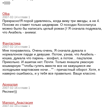
=)))))
Olba
2007-02-14 к главе 1
Прекрасно!Я порой удивляюсь, когда вижу три звезды, а не 4.
Похоже их ставят только шедеврам. О походах Косолапуса
можно было бы написать целый роман:)! Я сначала подумала,
что Анабель - анимаг.
Фантастикa
2007-02-14 к главе 1
Мне понравилось. Очень-очень. Я сначала думала о
нормалоном парде и девушке. Потом, узнав, что Анабель -
кошка, думала что парень - зоофил, а потом... пацталом.
Прикольно. И ашипак нет. Почти. Только янашла ужасную
кошмарную ""чтобы гулять вместе все не кажущиеся им
холодными мартовские ночи…"" - причастный оборот. Хотя, я
наверно ошибаюсь, и у тебя все правильно. Ваще классно.
Археалая
2007-02-16 к главе 1
Респект))
Manson_Анастасия
2007-02-19 к главе 1