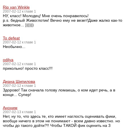
Rip van Winkle
2007-02-12 к главе 1
НУ, класс! Молодец! Мне очень понравилось!
p.s. бедный Живоглотик! Вечно ему не везет!Даже жалко как-то
животное... ))))))
To defeat
2007-02-12 к главе 1
Необычно...
odilya
2007-02-12 к главе 1
прикольно! просто класс!!!
Диана Шипилова
2007-02-12 к главе 1
Здорово! Так сначала голову ломаешь, о ком идет речь, а в
конце... Супер!
Аноним
2007-02-13 к главе 1
Нет, ну то, что здесь те, кто имеет наглость оценивать фики,
вообще ничего в этом не понимают - всем давно известно. но
чтобы до такого дойти?!! Чтобы ТАКОЙ фик оценить на 3