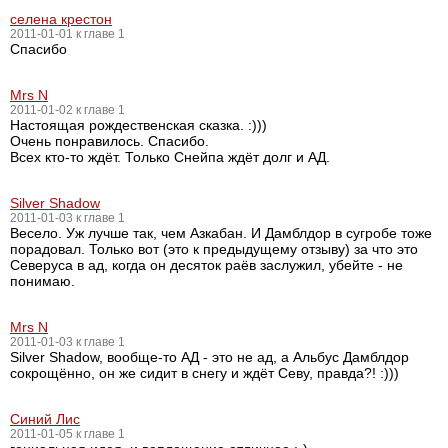
селена крестон
2011-01-01 к главе 1
Спасибо
Mrs N
2011-01-02 к главе 1
Настоящая рождественская сказка. :)))
Очень понравилось. Спасибо.
Всех кто-то ждёт. Только Снейпа ждёт долг и АД.
Silver Shadow
2011-01-03 к главе 1
Весело. Уж лучше так, чем Азкабан. И Дамблдор в сугробе тоже
порадовал. Только вот (это к предыдущему отзыву) за что это
Северуса в ад, когда он десяток раёв заслужил, убейте - не
понимаю.
Mrs N
2011-01-03 к главе 1
Silver Shadow, вообще-то АД - это не ад, а Альбус Дамблдор
сокрощённо, он же сидит в снегу и ждёт Севу, правда?! :)))
Синий Лис
2011-01-05 к главе 1