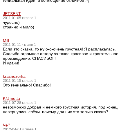
гениальная идея, и воплощение отличное :-)
JETSENT
2011-01-05 к главе 1
чудесно)
странно и мило)
Mill
2011-01-11 к главе 1
Если это сказка, то ну о-о-очень грустная! Я расплакалась.
Спасибо огромное автору за такое красивое и трогательное
произведение. СПАСИБО!!!
И удачи!
krasnozorka
2011-01-15 к главе 1
Это гениально! Спасибо!
K@metta
2011-07-28 к главе 1
невозможно добрая и немного грустная история. под конец
навернулись слёзы. почему для них это только сказка?
Чё?
2012-04-01 к главе 1