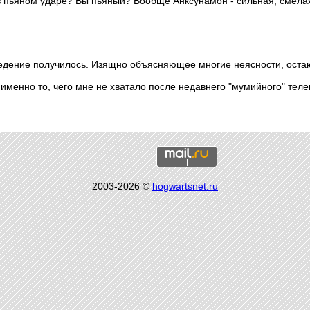
в пьяном ударе? Вы пьяный? Вообще Анксунамон - сильная, смела
едение получилось. Изящно объясняющее многие неясности, ост
именно то, чего мне не хватало после недавнего "мумийного" теле
2003-2026 ©
hogwartsnet.ru