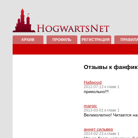
АРХИВ
ПРОФИЛЬ
РЕГИСТРАЦИЯ
ПРАВИЛ
Отзывы к фанфи
Hallwood
2012-07-13 к главе 1
прикольно!!!
margic
2013-03-01 к главе 1
Великолепно! Читается на
аннет сильвер
2014-02-23 к главе 1