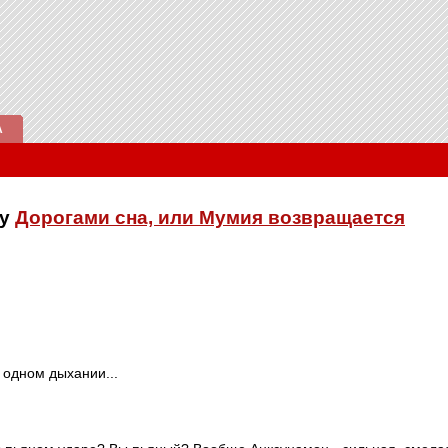
А
ку
Дорогами сна, или Мумия возвращается
 одном дыхании...