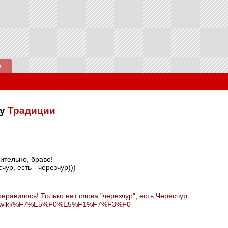
А
ку
Традиции
ительно, браво!
чур, есть - черезчур)))
онравилось! Только нет слова "черезчур", есть Чересчур
y.org/wiki/%F7%E5%F0%E5%F1%F7%F3%F0