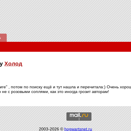
А
ку
Холод
ниге" , потом по поиску ещё и тут нашла и перечитала:) Очень хор
о не с розовыми соплями, как это иногда грозит авторам!
2003-2026 ©
hogwartsnet.ru