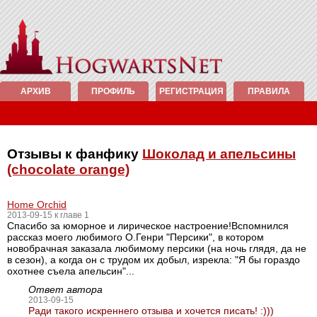
АРХИВ
ПРОФИЛЬ
РЕГИСТРАЦИЯ
ПРАВИЛА
Отзывы к фанфику
Шоколад и апельсины
(chocolate orange)
Home Orchid
2013-09-15 к главе 1
Спасибо за юморное и лирическое настроение!Вспомнился
рассказ моего любимого О.Генри "Персики", в котором
новобрачная заказала любимому персики (на ночь глядя, да не
в сезон), а когда он с трудом их добыл, изрекла: "Я бы гораздо
охотнее съела апельсин"...
Ответ автора
2013-09-15
Ради такого искреннего отзыва и хочется писать! :)))