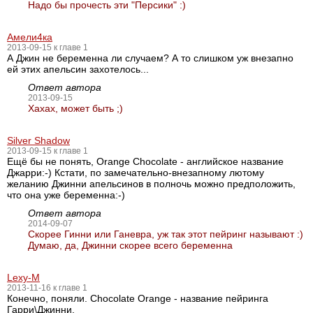
Надо бы прочесть эти "Персики" :)
Амели4ка
2013-09-15 к главе 1
А Джин не беременна ли случаем? А то слишком уж внезапно
ей этих апельсин захотелось...
Ответ автора
2013-09-15
Хахах, может быть ;)
Silver Shadow
2013-09-15 к главе 1
Ещё бы не понять, Orange Chocolate - английское название
Джарри:-) Кстати, по замечательно-внезапному лютому
желанию Джинни апельсинов в полночь можно предположить,
что она уже беременна:-)
Ответ автора
2014-09-07
Скорее Гинни или Ганевра, уж так этот пейринг называют :)
Думаю, да, Джинни скорее всего беременна
Lexy-M
2013-11-16 к главе 1
Конечно, поняли. Chocolate Orange - название пейринга
Гарри\Джинни.