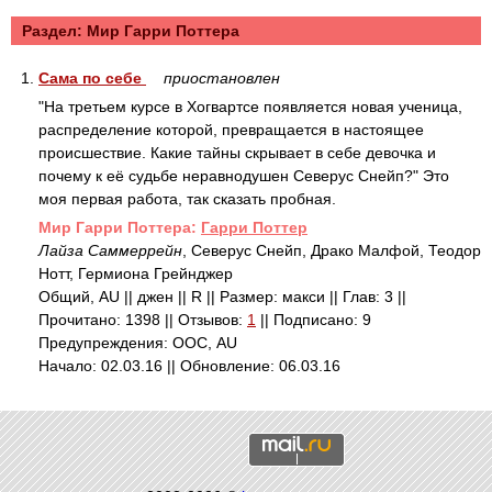
Раздел: Mир Гарри Поттера
1.
Сама по себе
приостановлен
"На третьем курсе в Хогвартсе появляется новая ученица,
распределение которой, превращается в настоящее
происшествие. Какие тайны скрывает в себе девочка и
почему к её судьбе неравнодушен Северус Снейп?" Это
моя первая работа, так сказать пробная.
Mир Гарри Поттера:
Гарри Поттер
Лайза Саммеррейн
, Северус Снейп, Драко Малфой, Теодор
Нотт, Гермиона Грейнджер
Общий, AU || джен || R || Размер: макси || Глав: 3 ||
Прочитано: 1398 || Отзывов:
1
|| Подписано: 9
Предупреждения: ООС, AU
Начало: 02.03.16 || Обновление: 06.03.16