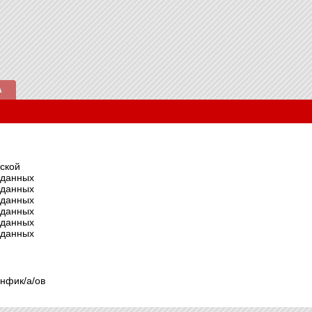
А
ской
 данных
 данных
 данных
 данных
 данных
 данных
анфик/а/ов