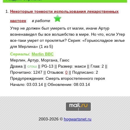
1.
Некоторые тонкости использования лекарственных
настоек
в работе
Утер не должен был умереть от магии, иначе Артур
возненавидел бы все волшебство в мире. Но что, если Утер
все-таки умрет от проклятья? Серия: «Горькосладкое зелье
для Мерлина» (1 из 5)
Сериалы:
Merlin BBC
Мерлин, Артур, Моргана, Гаюс
Драма ||
слэш
|| PG-13 || Размер: макси || Глав: 2 ||
Прочитано: 1247 || Отзывов:
0
|| Подписано: 2
Предупреждения: Смерть второстепенного героя
Начало: 03.03.14 || Обновление: 08.03.14
2003-2026 ©
hogwartsnet.ru