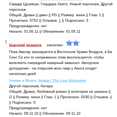
Савада Цунаёши, Гокудера Хаято, Новый персонаж, Другой
персонаж
Общий, Драма || джен || PG || Размер: мини || Глав: 1 ||
Прочитано: 5752 || Отзывов:
1
|| Подписано: 3
Предупреждения: нет
Начало: 01.05.11 || Обновление: 01.05.11
7.
Царский подарок
закончен
Пока Аватар тренируется в Восточном Храме Воздуха, в Ба
Синг Се кто-то непременно этим воспользуется, чтобы
взлелеять очередной коварный замысел. Авторское
допущение - на открытие всех чакр у Аанга уходит
несколько дней.
Аниме и Манга:
Avatar: The Last Airbender
Другой персонаж, Катара
Общий, Драма, Любовный роман || категория не указана ||
G || Размер: мини || Глав: 1 || Прочитано: 5030 || Отзывов:
4
|| Подписано: 0
Предупреждения: нет
Начало: 09.11.10 || Обновление: 09.11.10