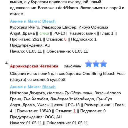
выжил, а у Куросаки появился очередной новый
одноклассник. Возможен dark!Ичиго. Эксперимент с парой и
стилем.
Аниме и Манга:
Bleach
Куросаки Ичиго, Улькиорра Шифер, Иноуэ Орихимэ
Angst, Драма ||
слэш
|| PG-13 || Размер: мини || Глав: 1 ||
Прочитано: 2621 || Отзывов:
0
|| Подписано: 1
Предупреждения: AU
Начало: 01.05.11 || Обновление: 01.05.11
4.
Арранкарская Четвёрка
закончен
Сборник исполнений для сообщества One String Bleach Fest
(diary.ru) со сложной судьбой.
Аниме и Манга:
Bleach
Нойторра Джируга,
Нелиель Ту Одершванк
, Заэль-Апполо
Гранц,
Тиа Халибел
,
Вандервайс Марджера, Сун-Сун
Angst, Драма, Ужасы || джен || PG-13 || Размер: мини || Глав:
4 || Прочитано: 13540 || Отзывов:
1
|| Подписано: 0
Предупреждения: ООС, AU
Начало: 01.05.11 || Обновление: 01.05.11