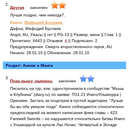
2.
Другая
закончен
Лучше поздно, чем никогда?..
Книги:
Мефодий Буслаев
Дафна, Мефодий Буслаев
Angst, AU, Ужасы || гет || PG-13 || Размер: мини || Глав: 1 ||
Прочитано: 6443 || Отзывов:
4
|| Подписано: 2
Предупреждения: Смерть второстепенного героя, AU
Начало: 28.01.10 || Обновление: 28.01.10
Раздел: Аниме и Манга
3.
Пока дышу, надеюсь
закончен
Писалось на тур, кхм, однострочников в сообществе "Мышь
и Клубника" (diary.ru) по заявке: ТО1-21 Ичиго/Улькиорра |
Орихиме. Застать за поцелуем в пустой аудитории. "Лучше
бы вы оба умерли тогда". Канон соблюдается относительно
предпоследней на момент написания фика главы – 423
Farewell Swords – но нарушается относительно битвы Ичиго
с Улькиоррой на куполе Лас Ночес. Четвертый в Эспаде