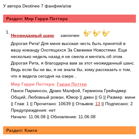
У автора Destinee 7 фанфик/а/ов
Раздел: Mир Гарри Поттера
1.
Неожиданный шанс
закончен
Дорогая Рита! Для меня высокая честь быть принятой в
вашу команду Охотящихся За Свежими Новостями. Еще
несколько недель назад я не смела и мечтать об этом.
Дорогая Рита, я благодарна вам за этот неожиданный шанс.
Ведь если бы не вы, я не знала бы, кому рассказать о том,
что я видела сегодня на озере...
Mир Гарри Поттера:
Гарри Поттер
Панси Паркинсон, Драко Малфой, Гермиона Грейнджер
Общий, Любовный роман, Юмор || джен || G || Размер: мини
|| Глав: 1 || Прочитано: 10639 || Отзывов:
13
|| Подписано: 2
Предупреждения: нет
Начало: 11.06.08 || Обновление: 11.06.08
Раздел: Книги