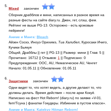
5.
Mixed
закончен
Сборник драбблов и мини, написанных в разное время на
разные фесты на сайте diary.ru. Джен, гет, слэш, фем.
Рейтинг не выше PG-13. Осторожно - есть крэковые
пейринги!
Аниме и Манга:
Bleach
Айзен Соскэ, Иноуэ Орихимэ,
Тиа Халибел
, Куросаки Ичиго,
Кучики Бьякуя
Общий, Драбблы || гет || PG-13 || Размер: мини || Глав: 5 ||
Прочитано: 16712 || Отзывов:
1
|| Подписано: 0
Предупреждения: ООС, AU, Немагическое AU, Ченгет
Начало: 01.05.11 || Обновление: 01.05.11
6.
Защитники
закончен
Одни видят то, что хотят видеть, а другие делают то, что
должны делать. Время действия – после арки Кокуё.
Написано на фест Hot Reborn! (diary.ru) по заявке «V-01.
fem!Тсуна | фанатки Гокудеры. Избиение в пустом классе».
Аниме и Манга:
Katekyo Hitman Reborn!