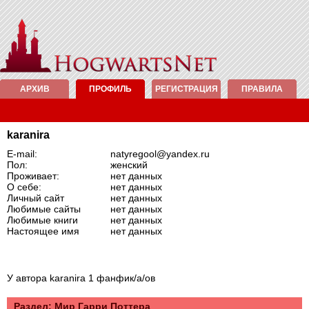
АРХИВ
ПРОФИЛЬ
РЕГИСТРАЦИЯ
ПРАВИЛА
karanira
E-mail:
natyregool@yandex.ru
Пол:
женский
Проживает:
нет данных
О себе:
нет данных
Личный сайт
нет данных
Любимые сайты
нет данных
Любимые книги
нет данных
Настоящее имя
нет данных
У автора karanira 1 фанфик/а/ов
Раздел: Mир Гарри Поттера