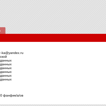
А
er-ka@yandex.ru
ской
 данных
 данных
 данных
 данных
 данных
 данных
g 0 фанфик/а/ов