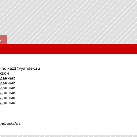
А
emolka11@yandex.ru
ской
 данных
 данных
 данных
 данных
 данных
 данных
анфик/а/ов