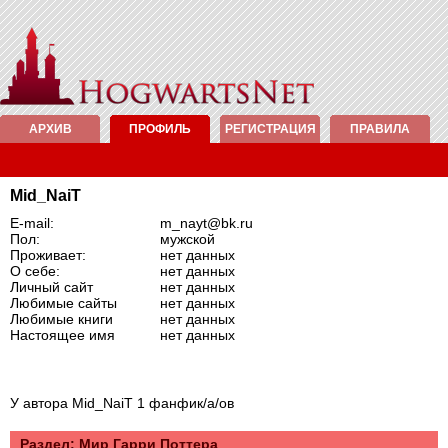
АРХИВ
ПРОФИЛЬ
РЕГИСТРАЦИЯ
ПРАВИЛА
Mid_NaiT
E-mail:
m_nayt@bk.ru
Пол:
мужской
Проживает:
нет данных
О себе:
нет данных
Личный сайт
нет данных
Любимые сайты
нет данных
Любимые книги
нет данных
Настоящее имя
нет данных
У автора Mid_NaiT 1 фанфик/а/ов
Раздел: Mир Гарри Поттера