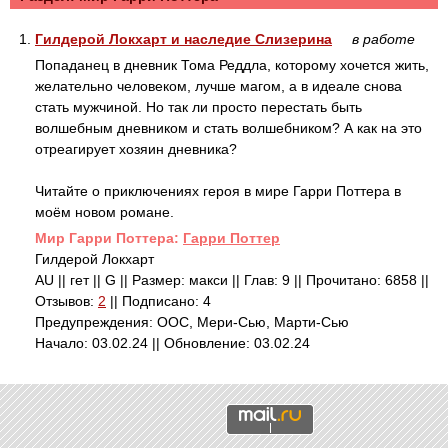
1.
Гилдерой Локхарт и наследие Слизерина
в работе
Попаданец в дневник Тома Реддла, которому хочется жить,
желательно человеком, лучше магом, а в идеале снова
стать мужчиной. Но так ли просто перестать быть
волшебным дневником и стать волшебником? А как на это
отреагирует хозяин дневника?
Читайте о приключениях героя в мире Гарри Поттера в
моём новом романе.
Mир Гарри Поттера:
Гарри Поттер
Гилдерой Локхарт
AU || гет || G || Размер: макси || Глав: 9 || Прочитано: 6858 ||
Отзывов:
2
|| Подписано: 4
Предупреждения: ООС, Мери-Сью, Марти-Сью
Начало: 03.02.24 || Обновление: 03.02.24