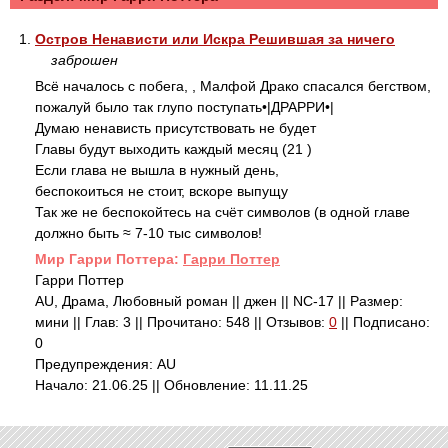
1.
Остров Ненависти или Искра Решившая за ничего
заброшен
Всё началось с побега, , Малфой Драко спасался бегством,
пожалуй было так глупо поступать•|ДРАРРИ•|
Думаю ненависть присутствовать не будет
Главы будут выходить каждый месяц (21 )
Если глава не вышла в нужный день,
беспокоиться не стоит, вскоре выпущу
Так же не беспокойтесь на счёт символов (в одной главе
должно быть ≈ 7-10 тыс символов!
Mир Гарри Поттера:
Гарри Поттер
Гарри Поттер
AU, Драма, Любовный роман || джен || NC-17 || Размер:
мини || Глав: 3 || Прочитано: 548 || Отзывов:
0
|| Подписано:
0
Предупреждения: AU
Начало: 21.06.25 || Обновление: 11.11.25