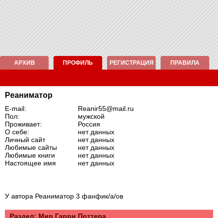
АРХИВ
ПРОФИЛЬ
РЕГИСТРАЦИЯ
ПРАВИЛА
Реаниматор
E-mail:
Reanir55@mail.ru
Пол:
мужской
Проживает:
Россия
О себе:
нет данных
Личный сайт
нет данных
Любимые сайты
нет данных
Любимые книги
нет данных
Настоящее имя
нет данных
У автора Реаниматор 3 фанфик/а/ов
Раздел: Mир Гарри Поттера