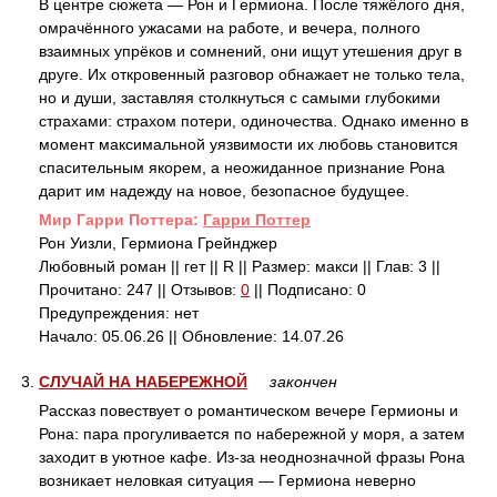
В центре сюжета — Рон и Гермиона. После тяжёлого дня,
омрачённого ужасами на работе, и вечера, полного
взаимных упрёков и сомнений, они ищут утешения друг в
друге. Их откровенный разговор обнажает не только тела,
но и души, заставляя столкнуться с самыми глубокими
страхами: страхом потери, одиночества. Однако именно в
момент максимальной уязвимости их любовь становится
спасительным якорем, а неожиданное признание Рона
дарит им надежду на новое, безопасное будущее.
Mир Гарри Поттера:
Гарри Поттер
Рон Уизли, Гермиона Грейнджер
Любовный роман || гет || R || Размер: макси || Глав: 3 ||
Прочитано: 247 || Отзывов:
0
|| Подписано: 0
Предупреждения: нет
Начало: 05.06.26 || Обновление: 14.07.26
3.
СЛУЧАЙ НА НАБЕРЕЖНОЙ
закончен
Рассказ повествует о романтическом вечере Гермионы и
Рона: пара прогуливается по набережной у моря, а затем
заходит в уютное кафе. Из‑за неоднозначной фразы Рона
возникает неловкая ситуация — Гермиона неверно