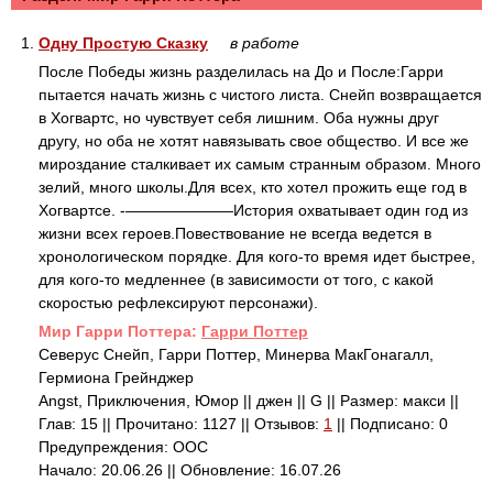
1.
Одну Простую Сказку
в работе
После Победы жизнь разделилась на До и После:Гарри
пытается начать жизнь с чистого листа. Снейп возвращается
в Хогвартс, но чувствует себя лишним. Оба нужны друг
другу, но оба не хотят навязывать свое общество. И все же
мироздание сталкивает их самым странным образом. Много
зелий, много школы.Для всех, кто хотел прожить еще год в
Хогвартсе. -———————История охватывает один год из
жизни всех героев.Повествование не всегда ведется в
хронологическом порядке. Для кого-то время идет быстрее,
для кого-то медленнее (в зависимости от того, с какой
скоростью рефлексируют персонажи).
Mир Гарри Поттера:
Гарри Поттер
Северус Снейп, Гарри Поттер, Минерва МакГонагалл,
Гермиона Грейнджер
Angst, Приключения, Юмор || джен || G || Размер: макси ||
Глав: 15 || Прочитано: 1127 || Отзывов:
1
|| Подписано: 0
Предупреждения: ООС
Начало: 20.06.26 || Обновление: 16.07.26