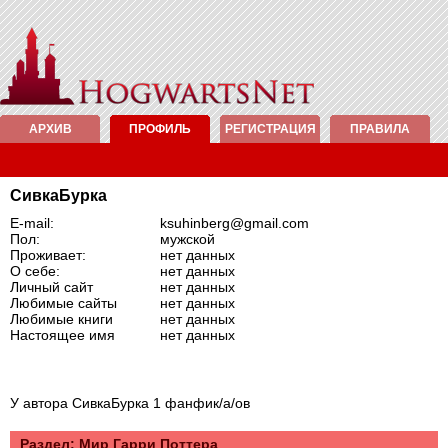
АРХИВ
ПРОФИЛЬ
РЕГИСТРАЦИЯ
ПРАВИЛА
СивкаБурка
E-mail:
ksuhinberg@gmail.com
Пол:
мужской
Проживает:
нет данных
О себе:
нет данных
Личный сайт
нет данных
Любимые сайты
нет данных
Любимые книги
нет данных
Настоящее имя
нет данных
У автора СивкаБурка 1 фанфик/а/ов
Раздел: Mир Гарри Поттера