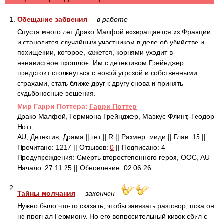
1.
Обещание забвения
в работе
Спустя много лет Драко Малфой возвращается из Франции
и становится случайным участником в деле об убийстве и
похищении, которое, кажется, корнями уходит в
ненавистное прошлое. Им с детективом Грейнджер
предстоит столкнуться с новой угрозой и собственными
страхами, стать ближе друг к другу снова и принять
судьбоносные решения.
Mир Гарри Поттера:
Гарри Поттер
Драко Малфой, Гермиона Грейнджер, Маркус Флинт, Теодор
Нотт
AU, Детектив, Драма || гет || R || Размер: миди || Глав: 15 ||
Прочитано: 1217 || Отзывов:
0
|| Подписано: 4
Предупреждения: Смерть второстепенного героя, ООС, AU
Начало: 27.11.25 || Обновление: 02.06.26
2.
Тайны молчания
закончен
Нужно было что-то сказать, чтобы завязать разговор, пока он
не прогнал Гермиону. Но его вопросительный кивок сбил с