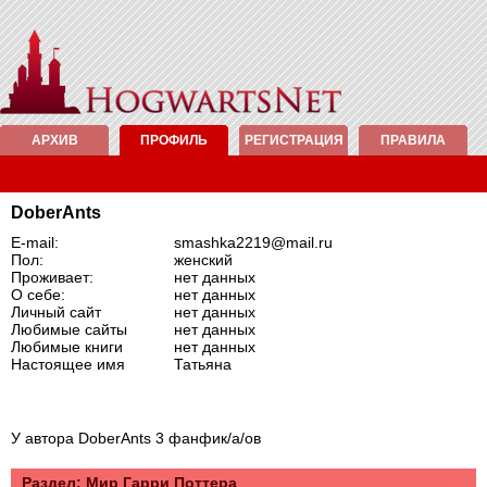
АРХИВ
ПРОФИЛЬ
РЕГИСТРАЦИЯ
ПРАВИЛА
DoberAnts
E-mail:
smashka2219@mail.ru
Пол:
женский
Проживает:
нет данных
О себе:
нет данных
Личный сайт
нет данных
Любимые сайты
нет данных
Любимые книги
нет данных
Настоящее имя
Татьяна
У автора DoberAnts 3 фанфик/а/ов
Раздел: Mир Гарри Поттера