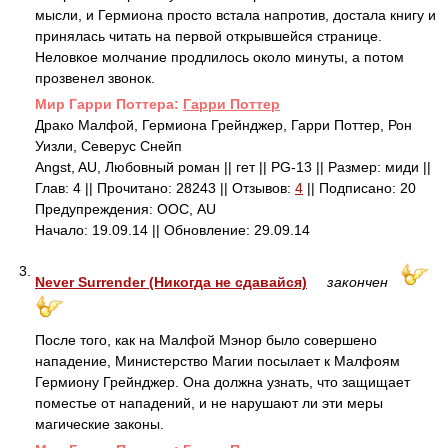
мысли, и Гермиона просто встала напротив, достала книгу и
принялась читать на первой открывшейся странице.
Неловкое молчание продлилось около минуты, а потом
прозвенел звонок.
Mир Гарри Поттера:
Гарри Поттер
Драко Малфой, Гермиона Грейнджер, Гарри Поттер, Рон
Уизли, Северус Снейп
Angst, AU, Любовный роман || гет || PG-13 || Размер: миди ||
Глав: 4 || Прочитано: 28243 || Отзывов:
4
|| Подписано: 20
Предупреждения: ООС, AU
Начало: 19.09.14 || Обновление: 29.09.14
3.
Never Surrender (Никогда не сдавайся)
закончен
После того, как на Малфой Мэнор было совершено
нападение, Министерство Магии посылает к Малфоям
Гермиону Грейнджер. Она должна узнать, что защищает
поместье от нападений, и не нарушают ли эти меры
магические законы.