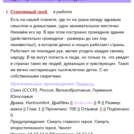
1.
Стеклянный гроб
в работе
Есть на нашей планете, где-то на грани между здравым
смыслом и домыслами, одно занимательное местечко.
Назовём его яр. В яре этом построено громадное здание
(действительно громадное - размеры до сих пор
неизвестны!), в котором денно и нощно работают страны.
Работают не покладая рук, желая угодить каждая своему
народу. В яр могут попасть и люди, но только те, что увидят
в странах таких же людей, думающих и чувствующих. Таких
же вечно нестареющих тысячелетних деток. С их
собственными секретами.
Оригинальные произведения:
Повесть
Союз (СССР)
,
Россия
,
Великобритания
,
Германия
,
Югославия
Драма, Hurt/comfort, Драбблы ||
фемслэш
|| R || Размер:
макси || Глав: 1 || Прочитано: 705 || Отзывов:
0
|| Подписано:
0
Предупреждения: Смерть главного героя, Смерть
второстепенного героя, Ченгет