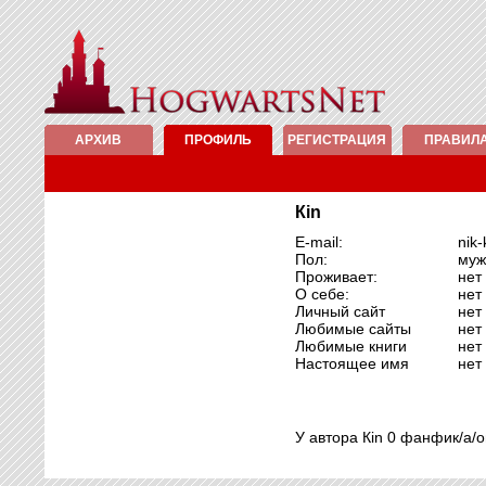
АРХИВ
ПРОФИЛЬ
РЕГИСТРАЦИЯ
ПРАВИЛ
Кin
E-mail:
nik
Пол:
муж
Проживает:
нет
О себе:
нет
Личный сайт
нет
Любимые сайты
нет
Любимые книги
нет
Настоящее имя
нет
У автора Кin 0 фанфик/а/о