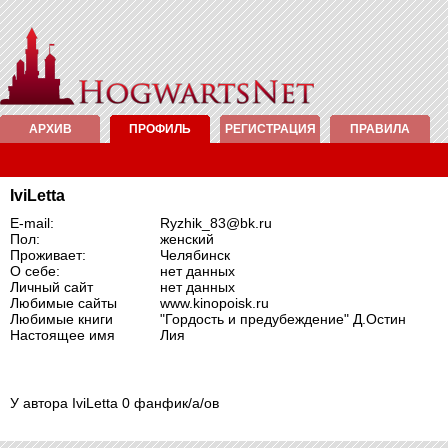
АРХИВ
ПРОФИЛЬ
РЕГИСТРАЦИЯ
ПРАВИЛА
IviLetta
E-mail:
Ryzhik_83@bk.ru
Пол:
женский
Проживает:
Челябинск
О себе:
нет данных
Личный сайт
нет данных
Любимые сайты
www.kinopoisk.ru
Любимые книги
"Гордость и предубеждение" Д.Остин
Настоящее имя
Лия
У автора IviLetta 0 фанфик/а/ов