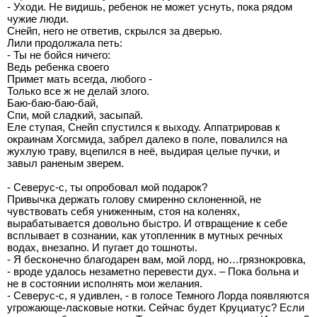
- Уходи. Не видишь, ребенок не может уснуть, пока рядом
чужие люди.
Снейп, него не ответив, скрылся за дверью.
Лили продолжала петь:
- Ты не бойся ничего:
Ведь ребенка своего
Примет мать всегда, любого -
Только все ж не делай злого.
Баю-баю-баю-бай,
Спи, мой сладкий, засыпай.
Еле ступая, Снейп спустился к выходу. Аппатрировав к
окраинам Хогсмида, забрел далеко в поле, повалился на
жухлую траву, вцепился в неё, выдирая целые пучки, и
завыл раненым зверем.
- Северус-с, ты опробовал мой подарок?
Привычка держать голову смиренно склоненной, не
чувствовать себя униженным, стоя на коленях,
вырабатывается довольно быстро. И отвращение к себе
всплывает в сознании, как утопленник в мутных речных
водах, внезапно. И пугает до тошноты.
- Я бесконечно благодарен вам, мой лорд, но…грязнокровка,
- вроде удалось незаметно перевести дух. – Пока больна и
не в состоянии исполнять мои желания.
- Северус-с, я удивлен, - в голосе Темного Лорда появляются
угрожающе-ласковые нотки. Сейчас будет Круциатус? Если