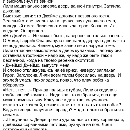
и выскользнул из ванной.
Лили машинально заперла дверь ванной изнутри. Затаила
дыхание.
Быстрые шаги: это Джеймс догоняет незваного гостя.
Зеленый отсвет мелькнул в щелях, звук упавшего тела,
холодный смех. Лили схватилась за горло. Кончено. Их
выдали. Он пришел.
«Но Джеймс… Не может быть, наверное, он только ранен…
О Боже, Гарри!» Она рванула шпингалет, дернула дверь – та
не поддавалась. Видимо, муж запер её и снаружи тоже.
Лили отчаянно замолотила в дверь кулаками. Палочку она
оставила в гостиной – надо же, ну надо же быть такой
беспечной, когда на твоего ребенка охотятся!
- Джеймс! Джеймс, выпусти меня!
И словно откликнувшись на её крики, наверху заплакал
Гарри. Заголосив, Лили всем телом бросилась на дверь. И
захлебнулась, похолодела, поняв, что плач ребенка
оборвался.
«Нет… нет…» Прижав пальцы к губам, Лили отходила в
глубь ванной комнаты. Надо как –то выбраться, она еще
может помочь сыну. Как у нее в детстве получалось
взлететь с качелей, оживить цветок, отогнать стаю собак?
Ведь и теперь получится, правда? Надо только собраться с
силами.
…Получилось. Дверь громко ударилась о стену коридора и,
дребезжа сорванными петлями, рухнула на пол. Лили
осторожно выглянула.