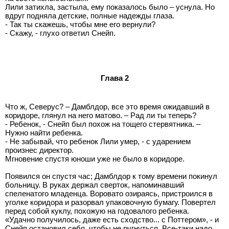
Лили затихла, застыла, ему показалось было – уснула. Но
вдруг подняла детские, полные надежды глаза.
- Так ты скажешь, чтобы мне его вернули?
- Скажу, - глухо ответил Снейп.
Глава 2
Что ж, Северус? – Дамблдор, все это время ожидавший в
коридоре, глянул на него матово. – Рад ли ты теперь?
- Ребенок, - Снейп был похож на тощего стервятника. –
Нужно найти ребенка.
- Не забывай, что ребенок Лили умер, - с ударением
произнес директор.
Мгновение спустя юноши уже не было в коридоре.
Появился он спустя час; Дамблдор к тому времени покинул
больницу. В руках держал сверток, напоминавший
спеленатого младенца. Воровато озираясь, пристроился в
уголке коридора и разорвал упаковочную бумагу. Повертел
перед собой куклу, похожую на годовалого ребенка.
«Удачно получилось, даже есть сходство... с Поттером», - и
Снейп остановил себя, чтобы не ругнуться. Все-таки надо