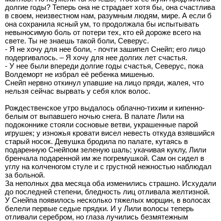
долгие годы? Теперь она не страдает хотя бы, она счастлива
в своем, неизвестном нам, разумным людям, мире. А если б
она сохранила ясный ум, то продолжала бы испытывать
невыносимую боль от потери тех, кто ей дороже всего на
свете. Ты не знаешь такой боли, Северус.
- Я не хочу для нее боли, - почти зашипел Снейп; его лицо
подергивалось. – Я хочу для нее долгих лет счастья.
- У нее были впереди долгие годы счастья, Северус, пока
Волдеморт не избрал её ребенка мишенью.
Снейп нервно откинул упавшие на лицо пряди, жалея, что
нельзя сейчас вырвать у себя клок волос.
Рождественское утро выдалось облачно-тихим и кипенно-
белым от выпавшего ночью снега. В палате Лили на
подоконнике стояли сосновые ветви, украшенные парой
игрушек; у изножья кровати висел невесть откуда взявшийся
старый носок. Девушка бродила по палате, кутаясь в
подаренную Снейпом зеленую шаль; укачивая куклу, Лили
бренчала подаренной им же погремушкой. Сам он сидел в
углу на колченогом стуле и с грустной нежностью наблюдал
за больной.
За неполных два месяца оба изменились страшно. Исхудали
до последней степени, бледность лиц отливала желтизной.
У Снейпа появилось несколько тяжелых морщин, в волосах
белели первые седые прядки. И у Лили волосы теперь
отливали серебром, но глаза лучились безмятежным