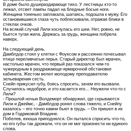
В доме было душераздирающе тихо. У лестницы кто-то
лежал, отсвет лампы падал на бледные босые ноги.
Женщина тоненько заплакала, шатаясь, подошла к мужу. Его
остановившиеся глаза чуть поблескивали, отражая блики в
стеклах очков.
На всякий случай Лили коснулась его шеи. Нет, ровно, не
бьется тугая жила. Держась за грудь, женщина побрела
наверх.
На следующий день.
Дамблдор стоял у клетки с Фоуксом и рассеянно почесывал
птице переливчатые перья. Старый директор был мрачен,
настолько мрачен, что первый раз показался чем-то
чужеродным в раздражающе-ярмарочной обстановке
кабинета. Жестом велел молодому преподавателю
зельеварения сесть.
Снейп прикусил губу, боясь спросить, зачем его вызвали.
Случилось недоброе, и это касается его… Неужели что-то с
Лили?
- Прошлой ночью Волдеморт обнаружил, где скрываются
Лили и Джеймс, - Дамблдор ронял слова тяжело, и Снейпу
казалось – его точно камни бьют в грудь. – Он пришел в их
дом в Годриковой Впадине.
Побелев, юноша приподнялся. Он пытался спросить что-то,
но его губы так дрожали, что он не мог произнести ни единого
слова.