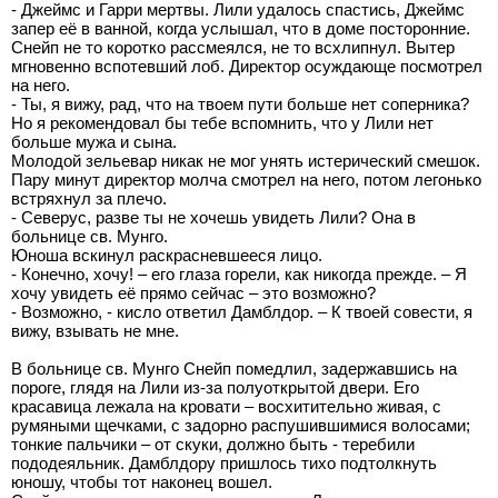
- Джеймс и Гарри мертвы. Лили удалось спастись, Джеймс
запер её в ванной, когда услышал, что в доме посторонние.
Снейп не то коротко рассмеялся, не то всхлипнул. Вытер
мгновенно вспотевший лоб. Директор осуждающе посмотрел
на него.
- Ты, я вижу, рад, что на твоем пути больше нет соперника?
Но я рекомендовал бы тебе вспомнить, что у Лили нет
больше мужа и сына.
Молодой зельевар никак не мог унять истерический смешок.
Пару минут директор молча смотрел на него, потом легонько
встряхнул за плечо.
- Северус, разве ты не хочешь увидеть Лили? Она в
больнице св. Мунго.
Юноша вскинул раскрасневшееся лицо.
- Конечно, хочу! – его глаза горели, как никогда прежде. – Я
хочу увидеть её прямо сейчас – это возможно?
- Возможно, - кисло ответил Дамблдор. – К твоей совести, я
вижу, взывать не мне.
В больнице св. Мунго Снейп помедлил, задержавшись на
пороге, глядя на Лили из-за полуоткрытой двери. Его
красавица лежала на кровати – восхитительно живая, с
румяными щечками, с задорно распушившимися волосами;
тонкие пальчики – от скуки, должно быть - теребили
пододеяльник. Дамблдору пришлось тихо подтолкнуть
юношу, чтобы тот наконец вошел.