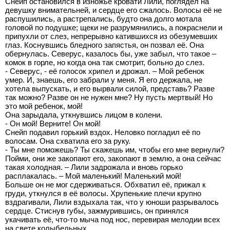
Снейп остановился в изножье кровати Лили, поглядел на
девушку внимательней, и сердце его сжалось. Волосы её не
распушились, а растрепались, будто она долго мотала
головой по подушке; щеки не разрумянились, а покраснели и
припухли от слез, непрерывно катившихся из обезумевших
глаз. Коснувшись бледного запястья, он позвал её. Она
обернулась. Северус, казалось бы, уже забыл, что такое –
комок в горле, но когда она так смотрит, больно до слез.
- Северус, - её голосок хрипел и дрожал. – Мой ребенок
умер. И, знаешь, его забрали у меня. Я его держала, не
хотела выпускать, и его вырвали силой, представь? Разве
так можно? Разве он не нужен мне? Ну пусть мертвый! Но
это мой ребенок, мой!
Она зарыдала, уткнувшись лицом в колени.
- Он мой! Верните! Он мой!
Снейп подавил горький вздох. Неловко погладил её по
волосам. Она схватила его за руку.
- Ты мне поможешь? Ты скажешь им, чтобы его мне вернули?
Пойми, они же закопают его, закопают в землю, а она сейчас
такая холодная. – Лили задрожала и вновь горько
расплакалась. – Мой маленький! Маленький мой!
Больше он не мог сдерживаться. Обхватил её, прижал к
груди, уткнулся в её волосы. Хрупенькие плечи крупно
вздрагивали, Лили вздыхала так, что у юноши разрывалось
сердце. Стиснув губы, зажмурившись, он принялся
укачивать её, что-то мыча под нос, перевирая мелодии всех
на свете колыбельных.