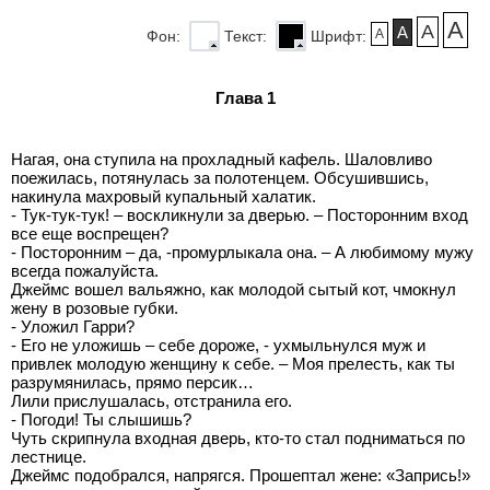
A
A
A
A
Фон:
Текст:
Шрифт:
Глава 1
Нагая, она ступила на прохладный кафель. Шаловливо
поежилась, потянулась за полотенцем. Обсушившись,
накинула махровый купальный халатик.
- Тук-тук-тук! – воскликнули за дверью. – Посторонним вход
все еще воспрещен?
- Посторонним – да, -промурлыкала она. – А любимому мужу
всегда пожалуйста.
Джеймс вошел вальяжно, как молодой сытый кот, чмокнул
жену в розовые губки.
- Уложил Гарри?
- Его не уложишь – себе дороже, - ухмыльнулся муж и
привлек молодую женщину к себе. – Моя прелесть, как ты
разрумянилась, прямо персик…
Лили прислушалась, отстранила его.
- Погоди! Ты слышишь?
Чуть скрипнула входная дверь, кто-то стал подниматься по
лестнице.
Джеймс подобрался, напрягся. Прошептал жене: «Запрись!»