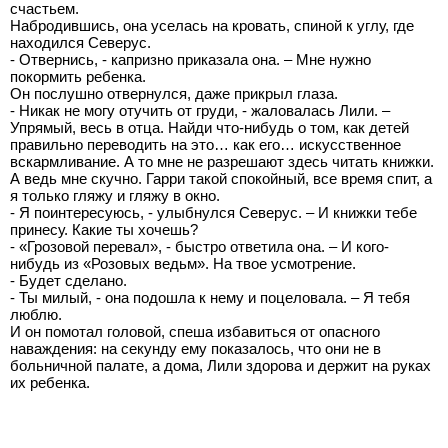
счастьем.
Набродившись, она уселась на кровать, спиной к углу, где
находился Северус.
- Отвернись, - капризно приказала она. – Мне нужно
покормить ребенка.
Он послушно отвернулся, даже прикрыл глаза.
- Никак не могу отучить от груди, - жаловалась Лили. –
Упрямый, весь в отца. Найди что-нибудь о том, как детей
правильно переводить на это… как его… искусственное
вскармливание. А то мне не разрешают здесь читать книжки.
А ведь мне скучно. Гарри такой спокойный, все время спит, а
я только гляжу и гляжу в окно.
- Я поинтересуюсь, - улыбнулся Северус. – И книжки тебе
принесу. Какие ты хочешь?
- «Грозовой перевал», - быстро ответила она. – И кого-
нибудь из «Розовых ведьм». На твое усмотрение.
- Будет сделано.
- Ты милый, - она подошла к нему и поцеловала. – Я тебя
люблю.
И он помотал головой, спеша избавиться от опасного
наваждения: на секунду ему показалось, что они не в
больничной палате, а дома, Лили здорова и держит на руках
их ребенка.