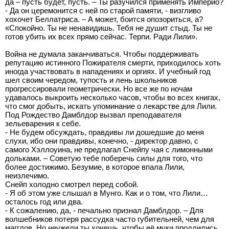
да – пусть будет, пусть. – Ты разучился применять Империо?
- Да он церемонится с ней по старой памяти, - визгливо
хохочет Беллатриса. – А может, боится опозориться, а?
«Спокойно. Ты не ненавидишь. Тебя не душит стыд. Ты не
готов убить их всех прямо сейчас. Терпи. Ради Лили».
Война не думала заканчиваться. Чтобы поддерживать
репутацию истинного Пожирателя смерти, приходилось хоть
иногда участвовать в нападениях и оргиях. И учебный год
шел своим чередом, тупость и лень школьников
прогрессировали геометрически. Но все же по ночам
удавалось выкроить несколько часов, чтобы во всех книгах,
что смог добыть, искать упоминание о лекарстве для Лили.
Под Рождество Дамблдор вызвал преподавателя
зельеварения к себе.
- Не будем обсуждать, правдивы ли дошедшие до меня
слухи, ибо они правдивы, конечно, - директор давно, с
самого Хэллоуина, не предлагал Снейпу чая с лимонными
дольками. – Советую тебе поберечь силы для того, что
более достижимо. Безумие, в которое впала Лили,
неизлечимо.
Снейп холодно смотрел перед собой.
- Я об этом уже слышал в Мунго. Как и о том, что Лили…
осталось год или два.
- К сожалению, да, - печально признал Дамблдор. – Для
волшебников потеря рассудка часто губительней, чем для
магглов. Но неужели ты хочешь, чтобы её муки продлились