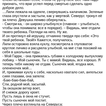
признать, что враг успел перед смертью сделать одно
доброе дело.
…Лили лежала на одеяле, свернувшись калачиком. Зеленые
глаза опустели и застыли, как у мертвой. Северус тронул её
за плечо. Девушка лениво обернулась.
- Смотри-ка, - он широко улыбнулся (главное – улыбаться,
чтобы она понимала: все в порядке). – Видишь, мне отдали
твоего ребенка. Погляди на него. Ну же.
И он протянул ей игрушку, отчаянно твердя про себя: «Это
твой ребенок. Твой!» Кажется, получилось.
Лили осторожно взяла куклу, посмотрела в глуповатое
круглое личико и расцвела улыбкой, на миг став похожей на
себя в школьные годы.
- Мой Гарри, - она прижалась губами к холодному выпуклому
лобику. – Мой сыночек. Ты с мамой. Видишь, все хорошо. Я
теперь тебя никому не отдам. Сыночек мой, ягодка моя,
олененочек мой…
И, прижимая куклу к себе, насколько хватало сил, ангельски
сияя глазами, она запела:
-Баю-баю-баю-бай,
Спи, родной мой, засыпай.
За окошком ветер воет,
И снежок дорогу кроет.
Пусть лишь в окна не стучит,
Пусть сыночек мой поспит.
Через плечо взглянула на Северуса: