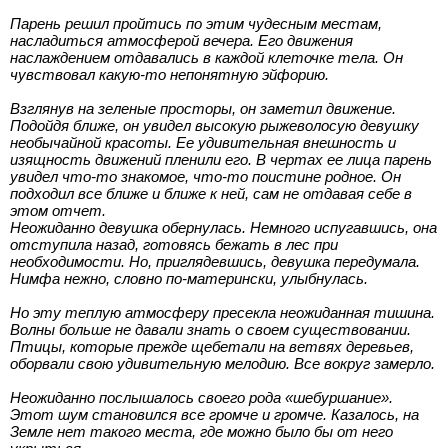
Парень решил пройтись по этим чудесным местам,
насладиться атмосферой вечера. Его движения
наслаждением отдавались в каждой клеточке тела. Он
чувствовал какую-то непонятную эйфорию.
Взглянув на зеленые просторы, он заметил движение.
Подойдя ближе, он увидел высокую рыжеволосую девушку
необычайной красоты. Ее удивительная внешность и
изящность движений пленили его. В чертах ее лица парень
увидел что-то знакомое, что-то поистине родное. Он
подходил все ближе и ближе к ней, сам не отдавая себе в
этом отчет.
Неожиданно девушка обернулась. Немного испугавшись, она
отступила назад, готовясь бежать в лес при
необходимости. Но, приглядевшись, девушка передумала.
Нимфа нежно, словно по-матерински, улыбнулась.
Но эту теплую атмосферу пресекла неожиданная тишина.
Волны больше не давали знать о своем существовании.
Птицы, которые прежде щебетали на ветвях деревьев,
оборвали свою удивительную мелодию. Все вокруг замерло.
Неожиданно послышалось своего рода «шебуршание».
Этот шум становился все громче и громче. Казалось, на
Земле нет такого места, где можно было бы от него