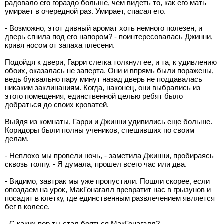
радовало его гораздо больше, чем видеть то, как его мать
умирает в очередной раз. Умирает, спасая его.
- Возможно, этот дивный аромат хоть немного полезен, и
дверь сгнила под его напором? - поинтересовалась Джинни,
кривя носом от запаха плесени.
Подойдя к двери, Гарри слегка толкнул ее, и та, к удивлению
обоих, оказалась не заперта. Они и впрямь были поражены,
ведь буквально пару минут назад дверь не поддавалась
никаким заклинаниям. Когда, наконец, они выбрались из
этого помещения, единственной целью ребят было
добраться до своих кроватей.
Выйдя из комнаты, Гарри и Джинни удивились еще больше.
Коридоры были полны учеников, спешивших по своим
делам.
- Неплохо мы провели ночь, - заметила Джинни, пробираясь
сквозь толпу. - Я думала, прошел всего час или два.
- Видимо, завтрак мы уже пропустили. Пошли скорее, если
опоздаем на урок, МакГонагалл превратит нас в грызунов и
посадит в клетку, где единственным развлечением является
бег в колесе.
- С каких пор ты стал бояться МакГонагалл?