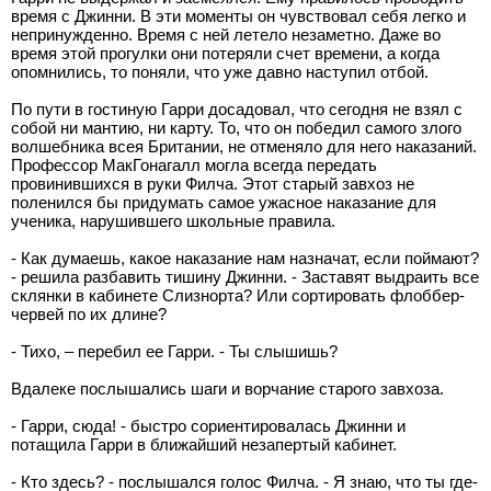
время с Джинни. В эти моменты он чувствовал себя легко и
непринужденно. Время с ней летело незаметно. Даже во
время этой прогулки они потеряли счет времени, а когда
опомнились, то поняли, что уже давно наступил отбой.
По пути в гостиную Гарри досадовал, что сегодня не взял с
собой ни мантию, ни карту. То, что он победил самого злого
волшебника всея Британии, не отменяло для него наказаний.
Профессор МакГонагалл могла всегда передать
провинившихся в руки Филча. Этот старый завхоз не
поленился бы придумать самое ужасное наказание для
ученика, нарушившего школьные правила.
- Как думаешь, какое наказание нам назначат, если поймают?
- решила разбавить тишину Джинни. - Заставят выдраить все
склянки в кабинете Слизнорта? Или сортировать флоббер-
червей по их длине?
- Тихо, – перебил ее Гарри. - Ты слышишь?
Вдалеке послышались шаги и ворчание старого завхоза.
- Гарри, сюда! - быстро сориентировалась Джинни и
потащила Гарри в ближайший незапертый кабинет.
- Кто здесь? - послышался голос Филча. - Я знаю, что ты где-