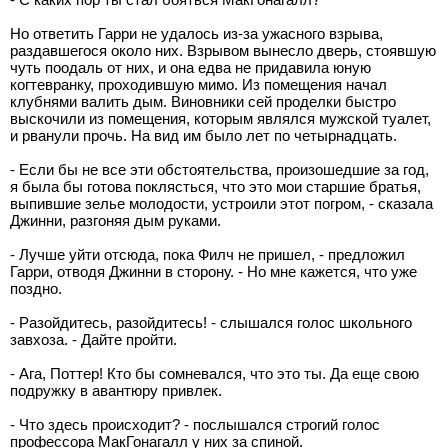
Но ответить Гарри не удалось из-за ужасного взрыва,
раздавшегося около них. Взрывом вынесло дверь, стоявшую
чуть поодаль от них, и она едва не придавила юную
когтевранку, проходившую мимо. Из помещения начал
клубнями валить дым. Виновники сей проделки быстро
выскочили из помещения, которым являлся мужской туалет,
и рванули прочь. На вид им было лет по четырнадцать.
- Если бы не все эти обстоятельства, произошедшие за год,
я была бы готова поклясться, что это мои старшие братья,
выпившие зелье молодости, устроили этот погром, - сказала
Джинни, разгоняя дым руками.
- Лучше уйти отсюда, пока Филч не пришел, - предложил
Гарри, отводя Джинни в сторону. - Но мне кажется, что уже
поздно.
- Разойдитесь, разойдитесь! - слышался голос школьного
завхоза. - Дайте пройти.
- Ага, Поттер! Кто бы сомневался, что это ты. Да еще свою
подружку в авантюру привлек.
- Что здесь происходит? - послышался строгий голос
профессора МакГонагалл у них за спиной.