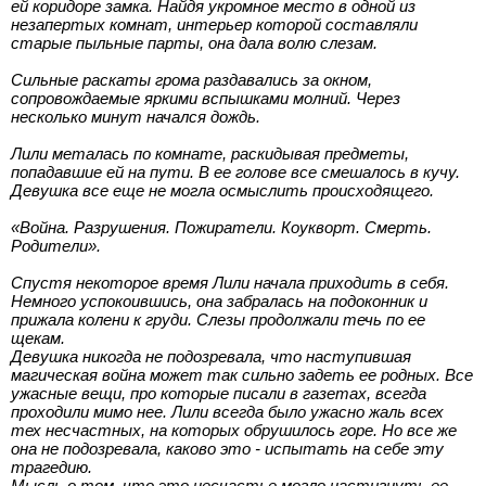
ей коридоре замка. Найдя укромное место в одной из
незапертых комнат, интерьер которой составляли
старые пыльные парты, она дала волю слезам.
Сильные раскаты грома раздавались за окном,
сопровождаемые яркими вспышками молний. Через
несколько минут начался дождь.
Лили металась по комнате, раскидывая предметы,
попадавшие ей на пути. В ее голове все смешалось в кучу.
Девушка все еще не могла осмыслить происходящего.
«Война. Разрушения. Пожиратели. Коукворт. Смерть.
Родители».
Спустя некоторое время Лили начала приходить в себя.
Немного успокоившись, она забралась на подоконник и
прижала колени к груди. Слезы продолжали течь по ее
щекам.
Девушка никогда не подозревала, что наступившая
магическая война может так сильно задеть ее родных. Все
ужасные вещи, про которые писали в газетах, всегда
проходили мимо нее. Лили всегда было ужасно жаль всех
тех несчастных, на которых обрушилось горе. Но все же
она не подозревала, каково это - испытать на себе эту
трагедию.
Мысль о том, что это несчастье могло настигнуть ее