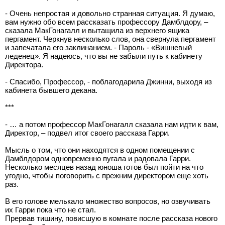
- Очень непростая и довольно странная ситуация. Я думаю,
вам нужно обо всем рассказать профессору Дамблдору, –
сказала МакГонагалл и вытащила из верхнего ящика
пергамент. Черкнув несколько слов, она свернула пергамент
и запечатала его заклинанием. - Пароль - «Вишневый
леденец». Я надеюсь, что вы не забыли путь к кабинету
Директора.
- Спасибо, Профессор, - поблагодарила Джинни, выходя из
кабинета бывшего декана.
***
- … а потом профессор МакГонагалл сказала нам идти к вам,
Директор, – подвел итог своего рассказа Гарри.
Мысль о том, что они находятся в одном помещении с
Дамблдором одновременно пугала и радовала Гарри.
Несколько месяцев назад юноша готов был пойти на что
угодно, чтобы поговорить с прежним директором еще хоть
раз.
В его голове мелькало множество вопросов, но озвучивать
их Гарри пока что не стал.
Прервав тишину, повисшую в комнате после рассказа нового