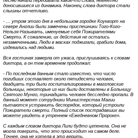
песню начали перебивать какие-то слова, невнятно
доносившиеся из динамика. Наконец слова диктора стали
слышны отчетливо.
- … утром этого дня в небольшом городке Коукворт на
севере Англии были замечены приспешники Того-Кого-
Нельзя-Называть, именуемые себя Пожирателями
Смерти. К сожалению, их действия не остались
незамеченными. Люди в масках поджигали, грабили дома,
издевались над людьми.
Вся гостиная замерла от ужаса, прислушиваясь к словам
диктора, а он тем временем продолжал:
- По последним данным стало известно, что число
погибших составляет около пятидесяти человек,
двадцать три были госпитализированы в маггловские
больницы, некоторые из них были доставлены в Больницу
Святого Мунго, тринадцать человек бесследно пропали. В
данный момент сотрудники Министерства Магии
пытаются устранить беспорядок, который устроили
Пожиратели смерти. Полный список пострадавших вы
можете увидеть в утреннем «Ежедневном Пророке».
С каждым словом диктора Лили будто цепенела. Она не
могла поверить, что это происходит на самом деле.
Точнее, она не хотела в это верить.