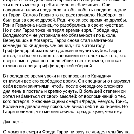
эти шесть месяцев ребята сильно сблизились. Они
находили тысячи предлогов, чтобы побыть наедине, вдали
от Гарри. Самого Гарри это не расстраивало. Наоборот, он
был рад за своих друзей. Рад, что за все время их дружбы,
Рон и Гермиона наконец-то разобрались в своих чувствах.
Но и сам Гарри тоже не терял времени зря. Победа над
Волдемортом не устранила его обязанности по школе.
Вернувшись в Хогвартс, Гарри снова стал капитаном
команды по Квиддичу. Он решил, что в этом году
Гриффиндор обязательно должен получить кубок. Гарри
хотел, чтобы его надолго запомнили не только как того, кто
сверг самого ужасного волшебника всех времен, но и как
отличного ловца гриффиндорской сборной.
В последнее время уроки и тренировки по Квиддичу
отнимали все его свободное время. Он специально нагружал
себя всеми занятиями, чтобы после очередного сложного
дня лечь в постель и крепко уснуть. В большей степени он
хотел избавиться от своих мыслей: от воспоминаний о тех,
кого потерял. Ужасные сцены смерти Фреда, Ремуса, Тонкс,
Колина не давали ему покоя. Он винил себя в их гибели. Но
Гарри понимал, что многим сейчас гораздо хуже, чем ему.
Джордж...
С момента смерти Фреда Гарри ни разу не увидел улыбку на