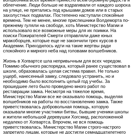
облегчение. Люди больше не вздрагивали от каждого шороха
на улице, не прятались под крышами домов или в старых
захолустных подвалах. Постепенно наступали спокойные
времена. Тем не менее, многие приспешники Волдеморта по-
прежнему гуляли на свободе, хоть Министерство Магии и
использовало все возможные меры для их поимки. На
поиски Пожирателей Смерти отправляли даже юных
мракоборцев, которые еще не закончили трех курсов в
Академии. Приходилось идти на такие жертвы ради
спокойного и мирного неба над головами волшебников.
Жизнь в Хогвартсе шла непривычным для всех чередом.
Помимо обычного распорядка, который ранее существовал в
школе, образовалась целая система правил. Не только
ущерб, нанесенный замку, следовало устранить, но и
необходимо было восполнить целый год учебы. За
прошедшее лето было проведено много работ по
реставрации замка. Несмотря на тяжелое время,
Министерство Магии все же оказывало помощь, выделяя
волшебников на работы по восстановлению замка. Также
приветствовалась добровольная помощь, которую
оказывали многие участники битвы, бывшие ученики школы
и жители небольшой деревушки Хогсмид, расположенной
недалеко от Хогвартса. Впрочем, не вся помощь
приветствовалась. Министерство Магии строго-настрого
запретило лицам, которые не достигли семнадцатилетнего