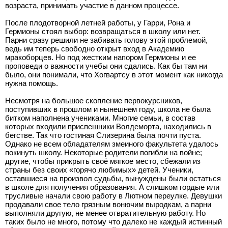
возраста, принимать участие в данном процессе.
После плодотворной летней работы, у Гарри, Рона и
Гермионы стоял выбор: возвращаться в школу или нет.
Парни сразу решили не забивать голову этой проблемой,
ведь им теперь свободно открыт вход в Академию
мракоборцев. Но под жестким напором Гермионы и ее
проповеди о важности учебы они сдались. Как бы там ни
было, они понимали, что Хогвартсу в этот момент как никогда
нужна помощь.
Несмотря на большое скопление первокурсников,
поступивших в прошлом и нынешнем году, школа не была
битком наполнена учениками. Многие семьи, в состав
которых входили приспешники Волдеморта, находились в
бегстве. Так что гостиная Слизерина была почти пуста.
Однако не всем обладателям змеиного факультета удалось
покинуть школу. Некоторые родители погибли на войне;
другие, чтобы прикрыть своё мягкое место, сбежали из
страны без своих «горячо любимых» детей. Ученики,
оставшиеся на произвол судьбы, вынуждены были остаться
в школе для получения образования. А слишком гордые или
трусливые начали свою работу в Лютном переулке. Девушки
продавали свое тело грязным вонючим выродкам, а парни
выполняли другую, не менее отвратительную работу. Но
таких было не много, потому что далеко не каждый истинный