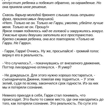
отпустит ребенка и побежит обратно, за ограждение. Но
она приняла иное решение.
Сквозь барьер молодой брюнет слышал лишь отрывки
фраз, произносимых девушкой.
«Нет. Только не он. Только не Гарри, умоляю, убейте лучше
меня. Только не он. Прошу!»
Яркое пламя поднялось над ее головой и закружилось вокруг.
Ужасные крики девушки заполнили все пространство.
Крепко сжимая ребенка, она все повторяла: «Только не
Гарри. Не Гарри».
- Гарри, Гарри! Очнись. Ну же, просыпайся! - громкий голос
вернул его в реальность.
- Что случилось?.. - покачнувшись от внезапного движения,
Поттер лихорадочно оглянулся. - Я умер?
- Не дождешься. Для этого нужно хорошо постараться, -
съехидничала Джинни, помогая ему подняться. – У этих
зелий, судя по всему, закончился срок годности. Из-за них
мы и потеряли сознание.
Немного приходя в себя, Гарри стал понимать, что
происходит. Это было то самое место, где они находились до
того, как потеряли сознание. Это реальность. По сути это