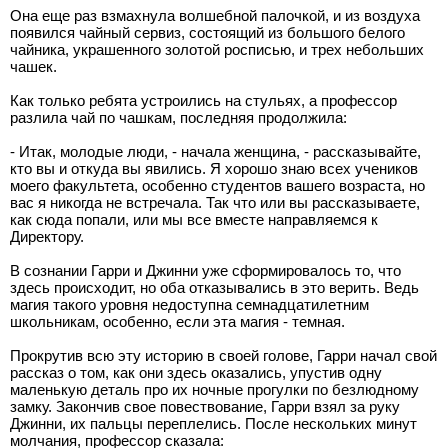
Она еще раз взмахнула волшебной палочкой, и из воздуха
появился чайный сервиз, состоящий из большого белого
чайника, украшенного золотой росписью, и трех небольших
чашек.
Как только ребята устроились на стульях, а профессор
разлила чай по чашкам, последняя продолжила:
- Итак, молодые люди, - начала женщина, - рассказывайте,
кто вы и откуда вы явились. Я хорошо знаю всех учеников
моего факультета, особенно студентов вашего возраста, но
вас я никогда не встречала. Так что или вы рассказываете,
как сюда попали, или мы все вместе направляемся к
Директору.
В сознании Гарри и Джинни уже сформировалось то, что
здесь происходит, но оба отказывались в это верить. Ведь
магия такого уровня недоступна семнадцатилетним
школьникам, особенно, если эта магия - темная.
Прокрутив всю эту историю в своей голове, Гарри начал свой
рассказ о том, как они здесь оказались, упустив одну
маленькую деталь про их ночные прогулки по безлюдному
замку. Закончив свое повествование, Гарри взял за руку
Джинни, их пальцы переплелись. После нескольких минут
молчания, профессор сказала: