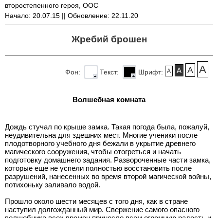
второстепенного героя, ООС
Начало: 20.07.15 || Обновление: 22.11.20
Жребий брошен
A
A
A
A
Фон:
Текст:
Шрифт:
Волшебная комната
Дождь стучал по крыше замка. Такая погода была, пожалуй,
неудивительна для здешних мест. Многие ученики после
плодотворного учебного дня бежали в укрытие древнего
магического сооружения, чтобы отогреться и начать
подготовку домашнего задания. Развороченные части замка,
которые еще не успели полностью восстановить после
разрушений, нанесенных во время второй магической войны,
потихоньку заливало водой.
Прошло около шести месяцев с того дня, как в стране
наступил долгожданный мир. Свержение самого опасного
волшебника всех времен принесло всем огромную радость и