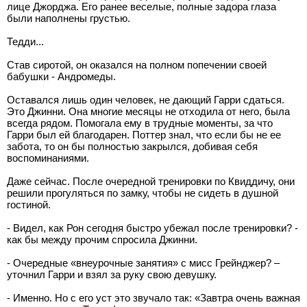
лице Джорджа. Его ранее веселые, полные задора глаза
были наполнены грустью.
Тедди...
Став сиротой, он оказался на полном попечении своей
бабушки - Андромеды.
Оставался лишь один человек, не дающий Гарри сдаться.
Это Джинни. Она многие месяцы не отходила от него, была
всегда рядом. Помогала ему в трудные моменты, за что
Гарри был ей благодарен. Поттер знал, что если бы не ее
забота, то он бы полностью закрылся, добивая себя
воспоминаниями.
Даже сейчас. После очередной тренировки по Квиддичу, они
решили прогуляться по замку, чтобы не сидеть в душной
гостиной.
- Видел, как Рон сегодня быстро убежал после тренировки? -
как бы между прочим спросила Джинни.
- Очередные «внеурочные занятия» с мисс Грейнджер? –
уточнил Гарри и взял за руку свою девушку.
- Именно. Но с его уст это звучало так: «Завтра очень важная