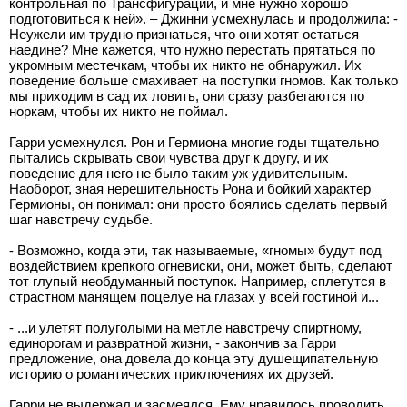
контрольная по Трансфигурации, и мне нужно хорошо
подготовиться к ней». – Джинни усмехнулась и продолжила: -
Неужели им трудно признаться, что они хотят остаться
наедине? Мне кажется, что нужно перестать прятаться по
укромным местечкам, чтобы их никто не обнаружил. Их
поведение больше смахивает на поступки гномов. Как только
мы приходим в сад их ловить, они сразу разбегаются по
норкам, чтобы их никто не поймал.
Гарри усмехнулся. Рон и Гермиона многие годы тщательно
пытались скрывать свои чувства друг к другу, и их
поведение для него не было таким уж удивительным.
Наоборот, зная нерешительность Рона и бойкий характер
Гермионы, он понимал: они просто боялись сделать первый
шаг навстречу судьбе.
- Возможно, когда эти, так называемые, «гномы» будут под
воздействием крепкого огневиски, они, может быть, сделают
тот глупый необдуманный поступок. Например, сплетутся в
страстном манящем поцелуе на глазах у всей гостиной и...
- ...и улетят полуголыми на метле навстречу спиртному,
единорогам и развратной жизни, - закончив за Гарри
предложение, она довела до конца эту душещипательную
историю о романтических приключениях их друзей.
Гарри не выдержал и засмеялся. Ему нравилось проводить