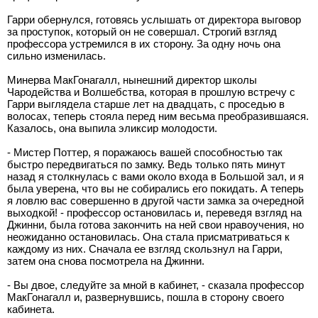
Гарри обернулся, готовясь услышать от директора выговор
за проступок, который он не совершал. Строгий взгляд
профессора устремился в их сторону. За одну ночь она
сильно изменилась.
Минерва МакГонагалл, нынешний директор школы
Чародейства и Волшебства, которая в прошлую встречу с
Гарри выглядела старше лет на двадцать, с проседью в
волосах, теперь стояла перед ним весьма преобразившаяся.
Казалось, она выпила эликсир молодости.
- Мистер Поттер, я поражаюсь вашей способностью так
быстро передвигаться по замку. Ведь только пять минут
назад я столкнулась с вами около входа в Большой зал, и я
была уверена, что вы не собирались его покидать. А теперь
я ловлю вас совершенно в другой части замка за очередной
выходкой! - профессор остановилась и, переведя взгляд на
Джинни, была готова закончить на ней свои нравоучения, но
неожиданно остановилась. Она стала присматриваться к
каждому из них. Сначала ее взгляд скользнул на Гарри,
затем она снова посмотрела на Джинни.
- Вы двое, следуйте за мной в кабинет, - сказала профессор
МакГонагалл и, развернувшись, пошла в сторону своего
кабинета.