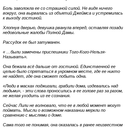
Боль заволокла ее со страшной силой. Не видя ничего
вокруг, она вырвалась из объятий Джеймса и устремилась
к выходу гостиной.
Хлопнув дверью, девушка рванула вперед, оставляя позади
недовольные жалобы Полной Дамы.
Рассудок ее был затуманен.
« …были замечены приспешники Того-Кого-Нельзя-
Называть».
Она бежала всё дальше от гостиной. Единственной ее
целью было спрятаться в укромном месте, где ее никто
не найдет, где она сможет побыть одна.
«Люди в масках поджигали, грабили дома, издевались над
людьми», - эти слова проносились в ее голове раз за разом,
не желая уходить из ее сознания.
Сейчас Лили не волновало, что ее в любой момент могут
поймать. Мысли о возможном наказании меркли по
сравнению с мыслями о доме.
Сама того не понимая, она оказалась в ранее неизвестном