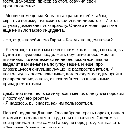
гостя, Дамблдор, присев за стол, озвучил свои
предположения:
- Многие помещения Хогвартса хранят в себе тайны,
скрытые веками, - изложил свои мысли директор. - И этот
случай доказывает мою правоту. Однако в моей практике
еще не было такого инцидента.
- Но, сэр, - перебил его Гарри. - Как мы попадем назад?
- Я считаю, что пока мы не выясним, как вы сюда попали, вы
будете вынуждены продолжить обучение здесь. Насчет
школьных принадлежностей не беспокойтесь, школа
выделит вам деньги на покупку вещей. И еще, про
сложившуюся ситуацию лучше не распространяться. И,
поскольку вы здесь новенькие, вам следует сегодня пройти
распределение, а пока, отправляйтесь за школьными
принадлежностями.
Дамблдор подошел к камину, взял мешок с летучим порохом
и протянул его ребятам.
- Я надеюсь, вы знаете, как им пользоваться.
Первой подошла Джинни. Она набрала горсть пороха, вошла
в камин и назвала место, куда они отправятся. Следом за
ней проделал то же самое Гарри, но перед тем, как назвать
«Дырявый Котел», он спросил: