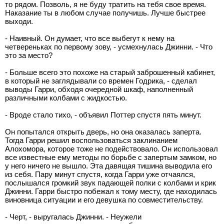
то рядом. Позволь, я не буду тратить на тебя свое время.
Наказание ты в любом случае получишь. Лучше быстрее
выходи.
- Наивный. Он думает, что все выбегут к нему на
четвереньках по первому зову, - усмехнулась Джинни. - Что
это за место?
- Больше всего это похоже на старый заброшенный кабинет,
в который не заглядывали со времен Годрика, - сделал
выводы Гарри, обходя очередной шкаф, наполненный
различными колбами с жидкостью.
- Вроде стало тихо, - объявил Поттер спустя пять минут.
Он попытался открыть дверь, но она оказалась заперта.
Тогда Гарри решил воспользоваться заклинанием
Алохомора, которое тоже не подействовало. Он использовал
все известные ему методы по борьбе с запертым замком, но
у него ничего не вышло. Эта давящая тишина выводила его
из себя. Пару минут спустя, когда Гарри уже отчаялся,
послышался громкий звук падающей полки с колбами и крик
Джинни. Гарри быстро побежал к тому месту, где находилась
виновница ситуации и его девушка по совместительству.
- Черт, - выругалась Джинни. - Неужели