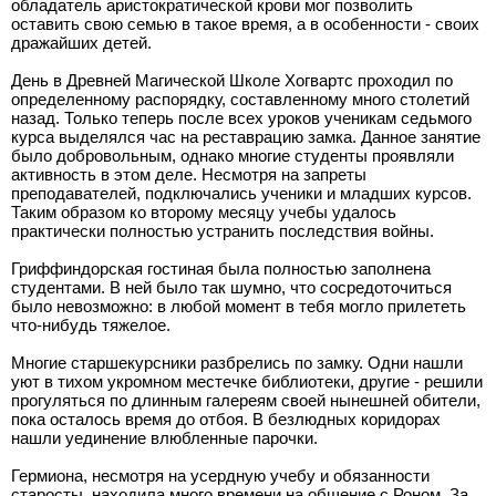
обладатель аристократической крови мог позволить
оставить свою семью в такое время, а в особенности - своих
дражайших детей.
День в Древней Магической Школе Хогвартс проходил по
определенному распорядку, составленному много столетий
назад. Только теперь после всех уроков ученикам седьмого
курса выделялся час на реставрацию замка. Данное занятие
было добровольным, однако многие студенты проявляли
активность в этом деле. Несмотря на запреты
преподавателей, подключались ученики и младших курсов.
Таким образом ко второму месяцу учебы удалось
практически полностью устранить последствия войны.
Гриффиндорская гостиная была полностью заполнена
студентами. В ней было так шумно, что сосредоточиться
было невозможно: в любой момент в тебя могло прилететь
что-нибудь тяжелое.
Многие старшекурсники разбрелись по замку. Одни нашли
уют в тихом укромном местечке библиотеки, другие - решили
прогуляться по длинным галереям своей нынешней обители,
пока осталось время до отбоя. В безлюдных коридорах
нашли уединение влюбленные парочки.
Гермиона, несмотря на усердную учебу и обязанности
старосты, находила много времени на общение с Роном. За