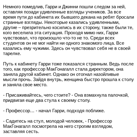
Немного помедлив, Гарри и Джинни пошли следом за ней,
оставляя позади удивленные взгляды учеников. За все
время пути до кабинета их бывшего декана на ребят бросали
странные взгляды. Некоторые казались удивленными,
другие – презрительно косились в их сторону, также были те,
кого веселила эта ситуация. Проходя мимо них, Гарри
чувствовал, что произошло что-то не то. Среди всех
студентов он не мог найти ни одного знакомого лица. Все
казались ему чужими. Здесь он чувствовал себя не в своей
тарелке.
Путь к кабинету Гарри тоже показался странным. Ведь после
того, как профессор МакГонагалл стала директором, она
заняла другой кабинет. Однако он отогнал назойливые
мысли прочь. Зайдя внутрь, женщина быстро прошла к столу
и заняла свое место.
- Присаживайтесь, чего стоите? - Она взмахнула палочкой,
придвигая еще два стула к своему столу.
- Профессор… - начал Гарри, подходя поближе.
- Садитесь на стул, молодой человек, - Профессор
МакГонагалл посмотрела на него строгим взглядом,
заставляя сесть.