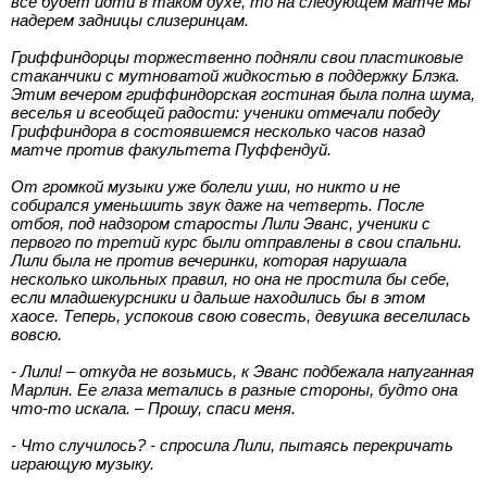
все будет идти в таком духе, то на следующем матче мы
надерем задницы слизеринцам.
Гриффиндорцы торжественно подняли свои пластиковые
стаканчики с мутноватой жидкостью в поддержку Блэка.
Этим вечером гриффиндорская гостиная была полна шума,
веселья и всеобщей радости: ученики отмечали победу
Гриффиндора в состоявшемся несколько часов назад
матче против факультета Пуффендуй.
От громкой музыки уже болели уши, но никто и не
собирался уменьшить звук даже на четверть. После
отбоя, под надзором старосты Лили Эванс, ученики с
первого по третий курс были отправлены в свои спальни.
Лили была не против вечеринки, которая нарушала
несколько школьных правил, но она не простила бы себе,
если младшекурсники и дальше находились бы в этом
хаосе. Теперь, успокоив свою совесть, девушка веселилась
вовсю.
- Лили! – откуда не возьмись, к Эванс подбежала напуганная
Марлин. Ее глаза метались в разные стороны, будто она
что-то искала. – Прошу, спаси меня.
- Что случилось? - спросила Лили, пытаясь перекричать
играющую музыку.