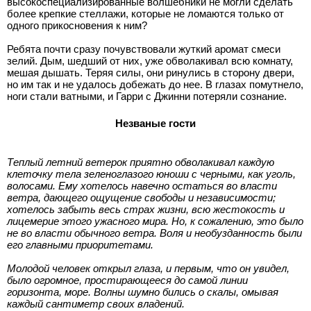
высокоспециализированные волшебники не могли сделать
более крепкие стеллажи, которые не ломаются только от
одного прикосновения к ним?
Ребята почти сразу почувствовали жуткий аромат смеси
зелий. Дым, шедший от них, уже обволакивал всю комнату,
мешая дышать. Теряя силы, они ринулись в сторону двери,
но им так и не удалось добежать до нее. В глазах помутнело,
ноги стали ватными, и Гарри с Джинни потеряли сознание.
Незваные гости
Теплый летний ветерок приятно обволакивал каждую
клеточку тела зеленоглазого юноши с черными, как уголь,
волосами. Ему хотелось навечно остаться во власти
ветра, дающего ощущение свободы и независимости;
хотелось забыть весь страх жизни, всю жестокость и
лицемерие этого ужасного мира. Но, к сожалению, это было
не во власти обычного ветра. Воля и необузданность были
его главными приоритетами.
Молодой человек открыл глаза, и первым, что он увидел,
было огромное, простирающееся до самой линии
горизонта, море. Волны шумно бились о скалы, омывая
каждый сантиметр своих владений.