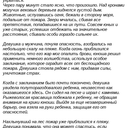
укрыться.
Через пару минут стало ясно, что произошло. Над кронами
могучих вековых деревьев виднелся густой дым.
Животные, испугавшись огня, бежали в сторону моря,
подальше от пожара. Звери мчались, сбивая все
препятствия, попадавшиеся на их пути. Совсем юных и
уже старых, успевших отбежать на значительное
расстояние, сбивали особи гораздо сильнее их.
Девушка и мужчина, почуяв опасность, взобрались на
небольшую скалу на пляже. Когда огонь приблизился
настолько, что его жар мог опалить брови, юноша решил
применить немного волшебства, используя особое
заклинание, которое оградит всех от беспощадного
пожара. Девушка стояла рядом с ним, придавая силы,
уничтожая страх.
Когда с заклинанием было почти покончено, девушка
увидела полуторагодовалого ребенка, неизвестно как
оказавшегося здесь. Он сидел на песке и играл с камнями.
Рыжеволосая красавица побежала к ребенку, не обращая
внимания на крики юноши. Выйдя за еще незавершенный
барьер, она взяла на руки ребенка, защищая его от
опасностей.
Нахлынувший на лес пожар уже приблизился к пляжу.
Девушка понимала, что она может спастись, если