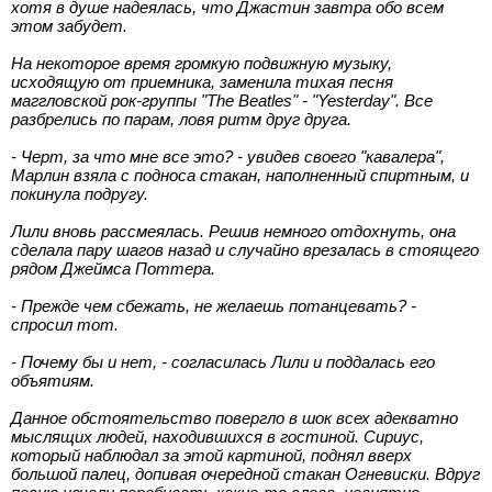
хотя в душе надеялась, что Джастин завтра обо всем
этом забудет.
На некоторое время громкую подвижную музыку,
исходящую от приемника, заменила тихая песня
маггловской рок-группы "The Beatles" - "Yesterday". Все
разбрелись по парам, ловя ритм друг друга.
- Черт, за что мне все это? - увидев своего "кавалера",
Марлин взяла с подноса стакан, наполненный спиртным, и
покинула подругу.
Лили вновь рассмеялась. Решив немного отдохнуть, она
сделала пару шагов назад и случайно врезалась в стоящего
рядом Джеймса Поттера.
- Прежде чем сбежать, не желаешь потанцевать? -
спросил тот.
- Почему бы и нет, - согласилась Лили и поддалась его
объятиям.
Данное обстоятельство повергло в шок всех адекватно
мыслящих людей, находившихся в гостиной. Сириус,
который наблюдал за этой картиной, поднял вверх
большой палец, допивая очередной стакан Огневиски. Вдруг