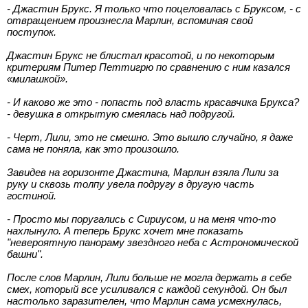
- Джастин Брукс. Я только что поцеловалась с Бруксом, - с
отвращением произнесла Марлин, вспоминая свой
поступок.
Джастин Брукс не блистал красотой, и по некоторым
критериям Питер Петтигрю по сравнению с ним казался
«милашкой».
- И каково же это - попасть под власть красавчика Брукса?
- девушка в открытую смеялась над подругой.
- Черт, Лили, это не смешно. Это вышло случайно, я даже
сама не поняла, как это произошло.
Завидев на горизонте Джастина, Марлин взяла Лили за
руку и сквозь толпу увела подругу в другую часть
гостиной.
- Просто мы поругались с Сириусом, и на меня что-то
нахлынуло. А теперь Брукс хочет мне показать
"невероятную панораму звездного неба с Астрономической
башни".
После слов Марлин, Лили больше не могла держать в себе
смех, который все усиливался с каждой секундой. Он был
настолько заразителен, что Марлин сама усмехнулась,