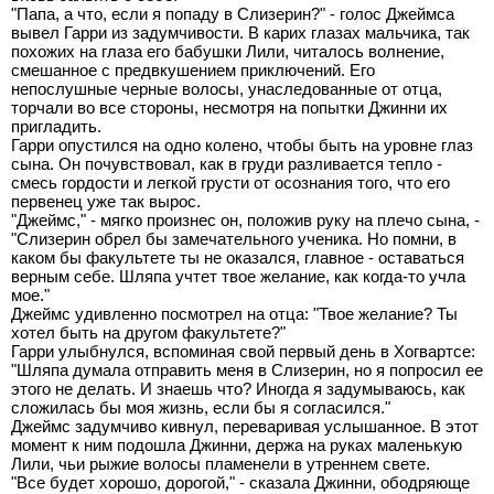
"Папа, а что, если я попаду в Слизерин?" - голос Джеймса
вывел Гарри из задумчивости. В карих глазах мальчика, так
похожих на глаза его бабушки Лили, читалось волнение,
смешанное с предвкушением приключений. Его
непослушные черные волосы, унаследованные от отца,
торчали во все стороны, несмотря на попытки Джинни их
пригладить.
Гарри опустился на одно колено, чтобы быть на уровне глаз
сына. Он почувствовал, как в груди разливается тепло -
смесь гордости и легкой грусти от осознания того, что его
первенец уже так вырос.
"Джеймс," - мягко произнес он, положив руку на плечо сына, -
"Слизерин обрел бы замечательного ученика. Но помни, в
каком бы факультете ты не оказался, главное - оставаться
верным себе. Шляпа учтет твое желание, как когда-то учла
мое."
Джеймс удивленно посмотрел на отца: "Твое желание? Ты
хотел быть на другом факультете?"
Гарри улыбнулся, вспоминая свой первый день в Хогвартсе:
"Шляпа думала отправить меня в Слизерин, но я попросил ее
этого не делать. И знаешь что? Иногда я задумываюсь, как
сложилась бы моя жизнь, если бы я согласился."
Джеймс задумчиво кивнул, переваривая услышанное. В этот
момент к ним подошла Джинни, держа на руках маленькую
Лили, чьи рыжие волосы пламенели в утреннем свете.
"Все будет хорошо, дорогой," - сказала Джинни, ободряюще