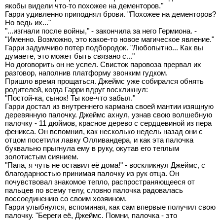
якобы видели что-то похожее на дементоров."
Гарри удивленно приподнял брови. "Похожее на дементоров?
Но ведь их..."
"...изгнали после войны," - закончила за него Гермиона. -
"Именно. Возможно, это какое-то новое магическое явление."
Гарри задумчиво потер подбородок. "Любопытно... Как вы
думаете, это может быть связано с..."
Но договорить он не успел. Свисток паровоза прервал их
разговор, наполнив платформу звонким гудком.
Пришло время прощаться. Джеймс уже собирался обнять
родителей, когда Гарри вдруг воскликнул:
"Постой-ка, сынок! Ты кое-что забыл."
Гарри достал из внутреннего кармана своей мантии изящную
деревянную палочку. Джеймс ахнул, узнав свою волшебную
палочку - 11 дюймов, красное дерево с сердцевиной из пера
феникса. Он вспомнил, как несколько недель назад они с
отцом посетили лавку Олливандера, и как эта палочка
буквально прыгнула ему в руку, окутав его теплым
золотистым сиянием.
"Папа, я чуть не оставил её дома!" - воскликнул Джеймс, с
благодарностью принимая палочку из рук отца. Он
почувствовал знакомое тепло, распространяющееся от
пальцев по всему телу, словно палочка радовалась
воссоединению со своим хозяином.
Гарри улыбнулся, вспоминая, как сам впервые получил свою
палочку. "Береги её, Джеймс. Помни, палочка - это