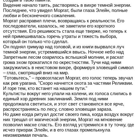
Видение начало таять, растворяясь в вихре темной энергии.
Последнее, что увидел Моргат, были глаза Элейн, полные
любви и бесконечного сожаления.
Моргат расправил плечи, возвращаясь к реальности. Его
последователи, казалось, не заметили его короткого
отсутствия. Его решимость стала еще тверже, но теперь к
ней примешивалась горечь утраты и тяжесть выбора,
который он только что сделал.
Он поднял гримуар над головой, и из книги вырвался луч
темной энергии, устремившийся ввысь. Ночное небо над
Запретным лесом озарилось вспышкой молнии, и раскат
грома эхом прокатился по окрестностям. Тучи над ними
закружились в неистовом вихре, формируя зловещий символ
– глаз, смотрящий вниз на мир.
"Готовьтесь," – провозгласил Моргат, его голос теперь звучал
как рев урагана. "Скоро начнется охота за частями Реликвии.
И горе тем, кто встанет на нашем пути."
Культисты вокруг него упали на колени, их голоса слились в
единый хор древних заклинаний. Земля под ними
продолжала светиться, и этот свет становился все ярче,
распространяясь по лесу, словно зловещая зараза.
Но даже когда ритуал достиг своего пика, когда воздух вокруг
них трещал от магической энергии, Моргат на мгновение
позволил маске спасть. Его взгляд устремился в ту точку, где
исчез призрак Элейн, и в его глазах промелькнула
неизмеримая печаль.