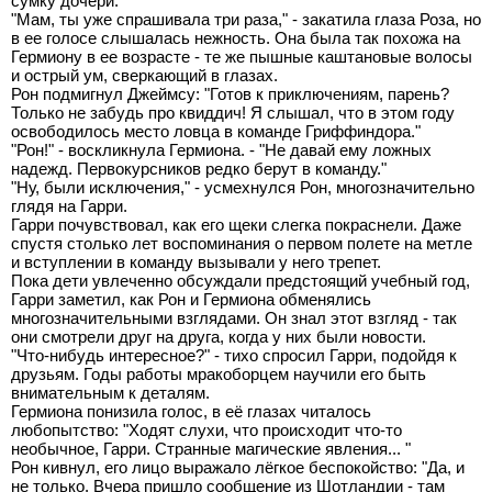
сумку дочери.
"Мам, ты уже спрашивала три раза," - закатила глаза Роза, но
в ее голосе слышалась нежность. Она была так похожа на
Гермиону в ее возрасте - те же пышные каштановые волосы
и острый ум, сверкающий в глазах.
Рон подмигнул Джеймсу: "Готов к приключениям, парень?
Только не забудь про квиддич! Я слышал, что в этом году
освободилось место ловца в команде Гриффиндора."
"Рон!" - воскликнула Гермиона. - "Не давай ему ложных
надежд. Первокурсников редко берут в команду."
"Ну, были исключения," - усмехнулся Рон, многозначительно
глядя на Гарри.
Гарри почувствовал, как его щеки слегка покраснели. Даже
спустя столько лет воспоминания о первом полете на метле
и вступлении в команду вызывали у него трепет.
Пока дети увлеченно обсуждали предстоящий учебный год,
Гарри заметил, как Рон и Гермиона обменялись
многозначительными взглядами. Он знал этот взгляд - так
они смотрели друг на друга, когда у них были новости.
"Что-нибудь интересное?" - тихо спросил Гарри, подойдя к
друзьям. Годы работы мракоборцем научили его быть
внимательным к деталям.
Гермиона понизила голос, в её глазах читалось
любопытство: "Ходят слухи, что происходит что-то
необычное, Гарри. Странные магические явления... "
Рон кивнул, его лицо выражало лёгкое беспокойство: "Да, и
не только. Вчера пришло сообщение из Шотландии - там