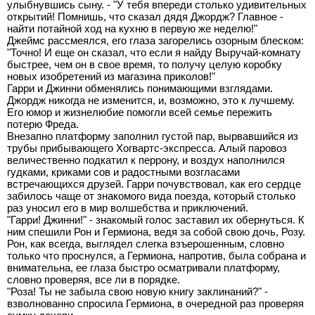
улыбнувшись сыну. - "У тебя впереди столько удивительных
открытий! Помнишь, что сказал дядя Джордж? Главное -
найти потайной ход на кухню в первую же неделю!"
Джеймс рассмеялся, его глаза загорелись озорным блеском:
"Точно! И еще он сказал, что если я найду Выручай-комнату
быстрее, чем он в свое время, то получу целую коробку
новых изобретений из магазина приколов!"
Гарри и Джинни обменялись понимающими взглядами.
Джордж никогда не изменится, и, возможно, это к лучшему.
Его юмор и жизнелюбие помогли всей семье пережить
потерю Фреда.
Внезапно платформу заполнил густой пар, вырвавшийся из
трубы прибывающего Хогвартс-экспресса. Алый паровоз
величественно подкатил к перрону, и воздух наполнился
гудками, криками сов и радостными возгласами
встречающихся друзей. Гарри почувствовал, как его сердце
забилось чаще от знакомого вида поезда, который столько
раз уносил его в мир волшебства и приключений.
"Гарри! Джинни!" - знакомый голос заставил их обернуться. К
ним спешили Рон и Гермиона, ведя за собой свою дочь, Розу.
Рон, как всегда, выглядел слегка взъерошенным, словно
только что проснулся, а Гермиона, напротив, была собрана и
внимательна, ее глаза быстро осматривали платформу,
словно проверяя, все ли в порядке.
"Роза! Ты не забыла свою новую книгу заклинаний?" -
взволнованно спросила Гермиона, в очередной раз проверяя