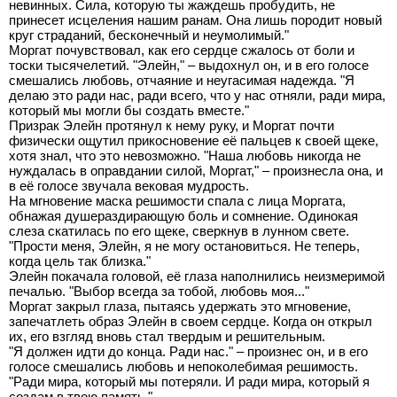
невинных. Сила, которую ты жаждешь пробудить, не
принесет исцеления нашим ранам. Она лишь породит новый
круг страданий, бесконечный и неумолимый."
Моргат почувствовал, как его сердце сжалось от боли и
тоски тысячелетий. "Элейн," – выдохнул он, и в его голосе
смешались любовь, отчаяние и неугасимая надежда. "Я
делаю это ради нас, ради всего, что у нас отняли, ради мира,
который мы могли бы создать вместе."
Призрак Элейн протянул к нему руку, и Моргат почти
физически ощутил прикосновение её пальцев к своей щеке,
хотя знал, что это невозможно. "Наша любовь никогда не
нуждалась в оправдании силой, Моргат," – произнесла она, и
в её голосе звучала вековая мудрость.
На мгновение маска решимости спала с лица Моргата,
обнажая душераздирающую боль и сомнение. Одинокая
слеза скатилась по его щеке, сверкнув в лунном свете.
"Прости меня, Элейн, я не могу остановиться. Не теперь,
когда цель так близка."
Элейн покачала головой, её глаза наполнились неизмеримой
печалью. "Выбор всегда за тобой, любовь моя..."
Моргат закрыл глаза, пытаясь удержать это мгновение,
запечатлеть образ Элейн в своем сердце. Когда он открыл
их, его взгляд вновь стал твердым и решительным.
"Я должен идти до конца. Ради нас." – произнес он, и в его
голосе смешались любовь и непоколебимая решимость.
"Ради мира, который мы потеряли. И ради мира, который я
создам в твою память."