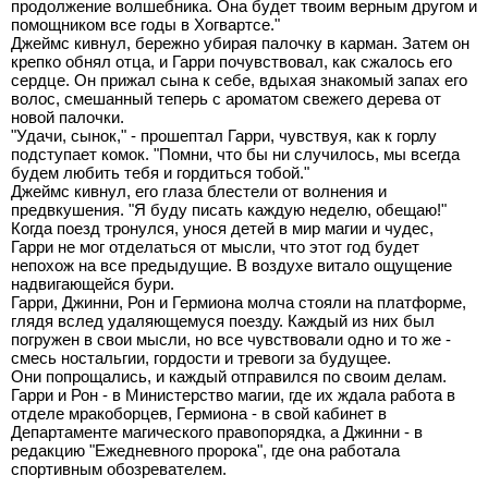
продолжение волшебника. Она будет твоим верным другом и
помощником все годы в Хогвартсе."
Джеймс кивнул, бережно убирая палочку в карман. Затем он
крепко обнял отца, и Гарри почувствовал, как сжалось его
сердце. Он прижал сына к себе, вдыхая знакомый запах его
волос, смешанный теперь с ароматом свежего дерева от
новой палочки.
"Удачи, сынок," - прошептал Гарри, чувствуя, как к горлу
подступает комок. "Помни, что бы ни случилось, мы всегда
будем любить тебя и гордиться тобой."
Джеймс кивнул, его глаза блестели от волнения и
предвкушения. "Я буду писать каждую неделю, обещаю!"
Когда поезд тронулся, унося детей в мир магии и чудес,
Гарри не мог отделаться от мысли, что этот год будет
непохож на все предыдущие. В воздухе витало ощущение
надвигающейся бури.
Гарри, Джинни, Рон и Гермиона молча стояли на платформе,
глядя вслед удаляющемуся поезду. Каждый из них был
погружен в свои мысли, но все чувствовали одно и то же -
смесь ностальгии, гордости и тревоги за будущее.
Они попрощались, и каждый отправился по своим делам.
Гарри и Рон - в Министерство магии, где их ждала работа в
отделе мракоборцев, Гермиона - в свой кабинет в
Департаменте магического правопорядка, а Джинни - в
редакцию "Ежедневного пророка", где она работала
спортивным обозревателем.