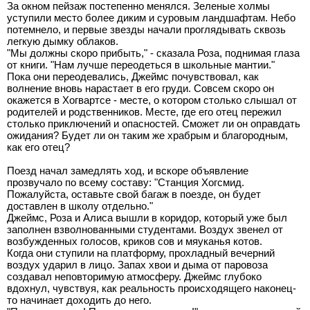
За окном пейзаж постепенно менялся. Зеленые холмы
уступили место более диким и суровым ландшафтам. Небо
потемнело, и первые звезды начали проглядывать сквозь
легкую дымку облаков.
"Мы должны скоро прибыть," - сказала Роза, поднимая глаза
от книги. "Нам лучше переодеться в школьные мантии."
Пока они переодевались, Джеймс почувствовал, как
волнение вновь нарастает в его груди. Совсем скоро он
окажется в Хогвартсе - месте, о котором столько слышал от
родителей и родственников. Месте, где его отец пережил
столько приключений и опасностей. Сможет ли он оправдать
ожидания? Будет ли он таким же храбрым и благородным,
как его отец?
Поезд начал замедлять ход, и вскоре объявление
прозвучало по всему составу: "Станция Хогсмид.
Пожалуйста, оставьте свой багаж в поезде, он будет
доставлен в школу отдельно."
Джеймс, Роза и Алиса вышли в коридор, который уже был
заполнен взволнованными студентами. Воздух звенел от
возбужденных голосов, криков сов и мяуканья котов.
Когда они ступили на платформу, прохладный вечерний
воздух ударил в лицо. Запах хвои и дыма от паровоза
создавал неповторимую атмосферу. Джеймс глубоко
вдохнул, чувствуя, как реальность происходящего наконец-
то начинает доходить до него.