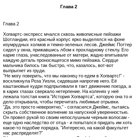
Глава 2
Глава 2
Хогвартс-экспресс мчался сквозь живописные пейзажи
Шотландии, его красный корпус ярко выделялся на фоне
изумрудных холмов и темно-зеленых лесов. Джеймс Поттер
сидел у окна, прижавшись лбом к прохладному стеклу. Его
карие глаза, унаследованные от матери, жадно впитывали
каждую деталь проносящегося мимо пейзажа. Сердце
мальчика билось так быстро, что, казалось, вот-вот
выпрыгнет из груди.
"Не могу поверить, что мы наконец-то едем в Хогвартс!" -
воскликнула Роза Уизли, сидевшая напротив него. Её
каштановые кудри подпрыгивали в такт движению поезда, а
в карих глазах сверкало нетерпение. На коленях у неё
лежала толстая книга "История Хогвартса", которую она то и
дело открывала, чтобы перечитать любимые отрывки.
"Да, это просто невероятно," - согласился Джеймс, пытаясь
скрыть собственное волнение за напускной уверенностью.
Он провел рукой по своим непослушным черным волосам -
еще одно наследство от отца - и попытался придать им хоть
какое-то подобие порядка. "Интересно, на какой факультет
нас распределят?"