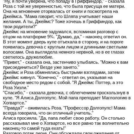
"Ну, я почти уверена, что попаду в Гриффиндор," - сказала
Роза с той же уверенностью, что была присуща ее матери.
Она на мгновение оторвалась от книги и посмотрела на
Джеймса. "Мама говорит, что Шляпа учитывает наши
желания. А ты, Джеймс? Тоже хочешь в Гриффиндор, как
твои родители?"
Джеймс на мгновение задумался, вспоминая разговор с
отцом на платформе 9¾. "Думаю, да," - наконец ответил он.
В этот момент дверь купе отъехала в сторону, и на пороге
появилась девочка с круглым лицом и длинными светлыми
волосами. Она выглядела немного нервной, но в ее глазах
светилось дружелюбие.
"Привет," - сказала она, застенчиво улыбаясь. "Можно к вам
присоединиться? Везде уже занято."
Джеймс и Роза обменялись быстрыми взглядами, затем
Джеймс кивнул. "Конечно," - ответил он, указывая на
свободное место рядом с собой. "Я Джеймс Поттер, а это
Роза Уизли."
"Спасибо," - сказала девочка, с облегчением проскользнув в
купе. "Я Алиса Долгопупс. Мой папа преподает Маглологию в
Хогвартсе."
"Правда?" - оживилась Роза. "Профессор Долгопупс! Мама
всегда говорила, что он отличный учитель."
Алиса просияла. "Да, папа любит свою работу. Он столько
рассказывал мне о Хогвартсе, но все равно так волнительно
наконец-то самой туда ехать!"
Разговор потек легче. Они обсуждали свои ожидания от