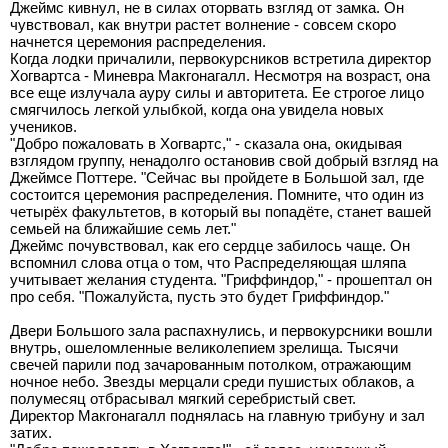
Джеймс кивнул, не в силах оторвать взгляд от замка. Он
чувствовал, как внутри растет волнение - совсем скоро
начнется церемония распределения.
Когда лодки причалили, первокурсников встретила директор
Хогвартса - Миневра Макгонагалл. Несмотря на возраст, она
все еще излучала ауру силы и авторитета. Ее строгое лицо
смягчилось легкой улыбкой, когда она увидела новых
учеников.
"Добро пожаловать в Хогвартс," - сказала она, окидывая
взглядом группу, ненадолго остановив свой добрый взгляд на
Джеймсе Поттере. "Сейчас вы пройдете в Большой зал, где
состоится церемония распределения. Помните, что один из
четырёх факультетов, в который вы попадёте, станет вашей
семьей на ближайшие семь лет."
Джеймс почувствовал, как его сердце забилось чаще. Он
вспомнил слова отца о том, что Распределяющая шляпа
учитывает желания студента. "Гриффиндор," - прошептал он
про себя. "Пожалуйста, пусть это будет Гриффиндор."
Двери Большого зала распахнулись, и первокурсники вошли
внутрь, ошеломленные великолепием зрелища. Тысячи
свечей парили под зачарованным потолком, отражающим
ночное небо. Звезды мерцали среди пушистых облаков, а
полумесяц отбрасывал мягкий серебристый свет.
Директор Макгонагалл поднялась на главную трибуну и зал
затих.