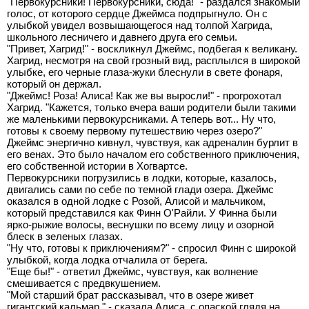
"Первокурсники! Первокурсники, сюда!" - раздался знакомый
голос, от которого сердце Джеймса подпрыгнуло. Он с
улыбкой увидел возвышающегося над толпой Хагрида,
школьного лесничего и давнего друга его семьи.
"Привет, Хагрид!" - воскликнул Джеймс, подбегая к великану.
Хагрид, несмотря на свой грозный вид, расплылся в широкой
улыбке, его черные глаза-жуки блеснули в свете фонаря,
который он держал.
"Джеймс! Роза! Алиса! Как же вы выросли!" - прогрохотал
Хагрид. "Кажется, только вчера ваши родители были такими
же маленькими первокурсниками. А теперь вот... Ну что,
готовы к своему первому путешествию через озеро?"
Джеймс энергично кивнул, чувствуя, как адреналин бурлит в
его венах. Это было началом его собственного приключения,
его собственной истории в Хогвартсе.
Первокурсники погрузились в лодки, которые, казалось,
двигались сами по себе по темной глади озера. Джеймс
оказался в одной лодке с Розой, Алисой и мальчиком,
который представился как Финн О'Райли. У Финна были
ярко-рыжие волосы, веснушки по всему лицу и озорной
блеск в зеленых глазах.
"Ну что, готовы к приключениям?" - спросил Финн с широкой
улыбкой, когда лодка отчалила от берега.
"Еще бы!" - ответил Джеймс, чувствуя, как волнение
смешивается с предвкушением.
"Мой старший брат рассказывал, что в озере живет
гигантский кальмар," - сказала Алиса, с опаской глядя на