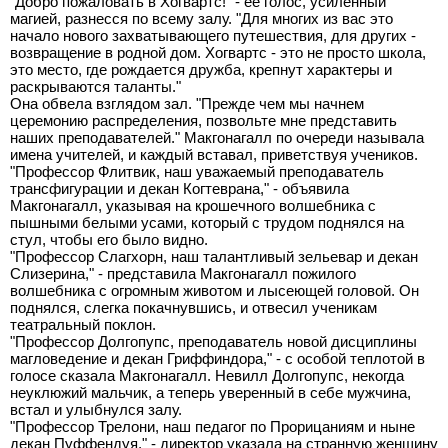
"Добро пожаловать в Хогвартс!" - её голос, усиленный
магией, разнесся по всему залу. "Для многих из вас это
начало нового захватывающего путешествия, для других -
возвращение в родной дом. Хогвартс - это не просто школа,
это место, где рождается дружба, крепнут характеры и
раскрываются таланты."
Она обвела взглядом зал. "Прежде чем мы начнем
церемонию распределения, позвольте мне представить
наших преподавателей." Макгонагалл по очереди называла
имена учителей, и каждый вставал, приветствуя учеников.
"Профессор Флитвик, наш уважаемый преподаватель
трансфигурации и декан Когтеврана," - объявила
Макгонагалл, указывая на крошечного волшебника с
пышными белыми усами, который с трудом поднялся на
стул, чтобы его было видно.
"Профессор Слагхорн, наш талантливый зельевар и декан
Слизерина," - представила Макгонагалл пожилого
волшебника с огромным животом и лысеющей головой. Он
поднялся, слегка покачнувшись, и отвесил ученикам
театральный поклон.
"Профессор Долгопупс, преподаватель новой дисциплины
магловедение и декан Гриффиндора," - с особой теплотой в
голосе сказала Макгонагалл. Невилл Долгопупс, некогда
неуклюжий мальчик, а теперь уверенный в себе мужчина,
встал и улыбнулся залу.
"Профессор Трелони, наш педагог по Прорицаниям и ныне
декан Пуффендуя," - директор указала на странную женщину