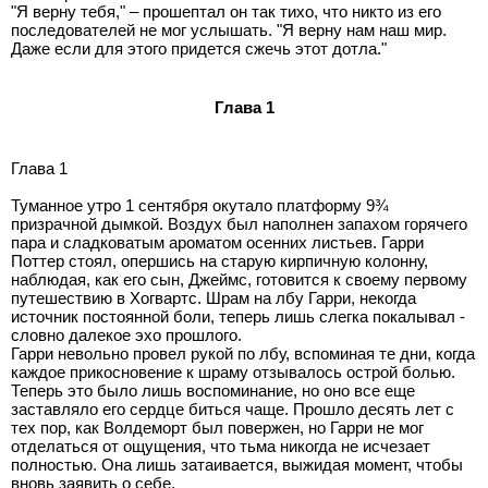
"Я верну тебя," – прошептал он так тихо, что никто из его
последователей не мог услышать. "Я верну нам наш мир.
Даже если для этого придется сжечь этот дотла."
Глава 1
Глава 1
Туманное утро 1 сентября окутало платформу 9¾
призрачной дымкой. Воздух был наполнен запахом горячего
пара и сладковатым ароматом осенних листьев. Гарри
Поттер стоял, опершись на старую кирпичную колонну,
наблюдая, как его сын, Джеймс, готовится к своему первому
путешествию в Хогвартс. Шрам на лбу Гарри, некогда
источник постоянной боли, теперь лишь слегка покалывал -
словно далекое эхо прошлого.
Гарри невольно провел рукой по лбу, вспоминая те дни, когда
каждое прикосновение к шраму отзывалось острой болью.
Теперь это было лишь воспоминание, но оно все еще
заставляло его сердце биться чаще. Прошло десять лет с
тех пор, как Волдеморт был повержен, но Гарри не мог
отделаться от ощущения, что тьма никогда не исчезает
полностью. Она лишь затаивается, выжидая момент, чтобы
вновь заявить о себе.