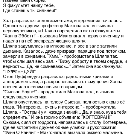
Надень меня скорей.
Я факультет найду тебе,
Где станешь ты сильней!"
Зал разразился аплодисментами, и церемония началась.
Одного за другим профессор Макгонагалл вызывала
первокурсников, и Шляпа определяла их на факультеты.
"Ханна Эбботт!" - вызвала Макгонагалл первую ученицу и
надела на неё распределяющую шляпу.
Шляпа задумалась на мгновение, и все в зале затаили
дыхание. Казалось, даже призраки, парящие под потолком,
замерли в ожидании. "Хмм," - пробормотала Шляпа так,
чтобы слышал весь зал. - "Вижу доброту в твоем сердце, и
верность... Да, не сомневаюсь..." Затем она воскликнула:
"ПУФФЕНДУЙ!"
Стол Пуффендуя разразился радостными криками и
аплодисментами, а раскрасневшаяся от смущения Ханна
поспешила к своим новым товарищам.
"Сьюзан Боунс!" - продолжила Макгонагалл, вызывая
следующего ученика.
Шляпа опустилась на голову Сьюзан, полностью скрыв её
глаза. "Интересно... очень интересно," - пробормотала
Шляпа. - "Острый ум, жажда знаний... Да, я знаю, куда тебя
определить." И она громко объявила: "КОГТЕВРАН!"
Сьюзан, сияя от гордости, направилась к столу Когтеврана,
где её встретили дружелюбные улыбки и рукопожатия.
"Финн О'Райли!" - Макгонагалл вызвала рыжего мальчика,