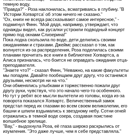
темную воду.
"Правда?" - Роза наклонилась, всматриваясь в глубину. "В
'Истории Хогвартса' об этом ничего не сказано."
"Ох, книги не всегда рассказывают самое интересное," -
подмигнул Финн. "Мой дядя, например, утверждает, что
однажды видел, как русалки устроили подводный концерт
прямо под окнами Слизерина!"
Пока лодка скользила по воде, дети делились своими
ожиданиями и страхами. Джеймс рассказал о том, как
волнуется из-за распределения, Роза поделилась своими
планами прочитать все книги в библиотеке Хогвартса, а
Алиса призналась, что боится не оправдать ожидания отца-
преподавателя.
"Знаете что?" - сказал Финн, "Неважно, на какие факультеты
мы попадем. Давайте пообещаем друг другу, что останемся
друзьями, несмотря ни на что."
Они обменялись улыбками и торжественно пожали друг
другу руки, чувствуя, что это начало чего-то особенного.
Но тут у ребят все мысли вылетели из головы, когда из-за
поворота показался Хогвартс. Величественный замок
предстал перед их глазами во всем своем великолепии, его
башни и шпили вздымались к звездному небу. Сотни огней
отражались в темной воде озера, создавая поистине
волшебное зрелище.
"Вау," - выдохнула Роза, её глаза широко раскрылись от
изумления. "Это даже лучше, чем я себе представляла."