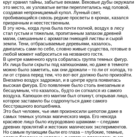
круг хранил тайны, забытые веками. Вековые дубы окружали
это место, их узловатые ветви переплетались над головой,
создавая непроницаемый купол. Лунный свет,
пробивающийся сквозь редкие просветы в кронах, казался
призрачным и неестественным.
В эту ночь, когда луна была почти полной, воздух в лесу
стал густым и тяжелым, пропитанным запахом древней
магии, смешанным с ароматом гниющей листвы и сырой
земли. Тени, отбрасываемые деревьями, казалось,
двигались сами по себе, словно живые существа, готовые в
любой момент наброситься на незваного гостя.
В центре каменного круга собралась группа темных фигур.
Их лица были скрыты под капюшонами, но даже в темноте
можно было заметить, как они дрожали – то ли от холода, то
ли от страха перед тем, что вот-вот должно было произойти.
Внезапно воздух задрожал, и в центре круга появилась
высокая фигура. Его появление было столь внезапным и
бесшумным, что казалось, будто он соткался из самого
воздуха. Капюшон его мантии был откинут, открывая лицо,
которое заставило бы содрогнуться даже самого
бесстрашного волшебника.
Это был человек, чье имя произносили шепотом даже в
самых темных уголках магического мира. Его некогда
красивое лицо было изуродовано шрамами – следами
древних проклятий и жестоких магических экспериментов.
Но самым пугающим были его глаза – глубокие, темные,