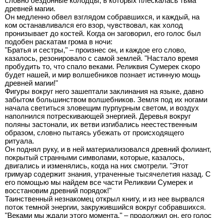
словно бездонные колодцы, в которых плескалась тьма
древней магии.
Он медленно обвел взглядом собравшихся, и каждый, на
ком останавливался его взор, чувствовал, как холод
пронизывает до костей. Когда он заговорил, его голос был
подобен раскатам грома в ночи:
"Братья и сестры," – произнес он, и каждое его слово,
казалось, резонировало с самой землей. "Настало время
пробудить то, что спало веками. Реликвия Сумерек скоро
будет нашей, и мир волшебников познает истинную мощь
древней магии!"
Фигуры вокруг него зашептали заклинания на языке, давно
забытом большинством волшебников. Земля под их ногами
начала светиться зловещим пурпурным светом, и воздух
наполнился потрескивающей энергией. Деревья вокруг
поляны застонали, их ветви изгибались неестественным
образом, словно пытаясь убежать от происходящего
ритуала.
Он поднял руку, и в ней материализовался древний фолиант,
покрытый странными символами, которые, казалось,
двигались и изменялись, когда на них смотрели. "Этот
гримуар содержит знания, утраченные тысячелетия назад. С
его помощью мы найдем все части Реликвии Сумерек и
восстановим древний порядок!"
Таинственный незнакомец открыл книгу, и из нее вырвался
поток темной энергии, закружившийся вокруг собравшихся.
"Веками мы ждали этого момента," – продолжил он, его голос