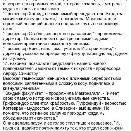
в возрасте в огромных очках, которая, казалось, смотрела
куда-то сквозь стены замка.
"Профессор Хагрид, незаменимый преподаватель Ухода за
магическими существами," - прогремела Макгонагалл, и
огромный лесничий неловко поднялся, чуть не опрокинув
стол.
"Профессор Стебль, эксперт по травологии," - продолжила
директор. Полная ведьма с растрепанными седыми
волосами приветливо помахала ученикам.
"Профессор Бинс, наш... эм... учитель Истории магии," -
директор указала на призрачную фигуру, парящую над одним
из стульев.
"И, наконец, позвольте представить нашего нового
преподавателя Защиты от темных искусств - профессора
Аврору Синистру."
Высокая темнокожая женщина с длинными серебристыми
волосами, заплетенными в сложную косу, поднялась и
кивнула ученикам.
"Каждый факультет," - продолжила Макгонагалл, - "имеет
свою славную историю и свои уникальные качества.
Гриффиндор славится храбростью, Пуффендуй - верностью,
Когтевран - мудростью, а Слизерин - амбициями. Но
помните, что истинное величие приходит, когда мы
объединяем эти качества."
Она сделала паузу, и ее голос стал тише и серьезнее. "И,
наконец, давайте почтим память тех, кто отдал свои жизни,