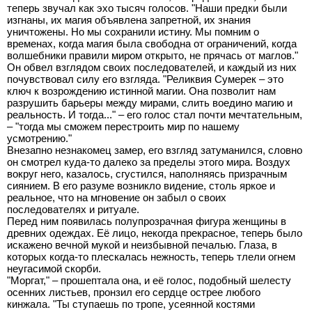
теперь звучал как эхо тысяч голосов. "Наши предки были
изгнаны, их магия объявлена запретной, их знания
уничтожены. Но мы сохранили истину. Мы помним о
временах, когда магия была свободна от ограничений, когда
волшебники правили миром открыто, не прячась от маглов."
Он обвел взглядом своих последователей, и каждый из них
почувствовал силу его взгляда. "Реликвия Сумерек – это
ключ к возрождению истинной магии. Она позволит нам
разрушить барьеры между мирами, слить воедино магию и
реальность. И тогда..." – его голос стал почти мечтательным,
– "тогда мы сможем перестроить мир по нашему
усмотрению."
Внезапно незнакомец замер, его взгляд затуманился, словно
он смотрел куда-то далеко за пределы этого мира. Воздух
вокруг него, казалось, сгустился, наполняясь призрачным
сиянием. В его разуме возникло видение, столь яркое и
реальное, что на мгновение он забыл о своих
последователях и ритуале.
Перед ним появилась полупрозрачная фигура женщины в
древних одеждах. Её лицо, некогда прекрасное, теперь было
искажено вечной мукой и неизбывной печалью. Глаза, в
которых когда-то плескалась нежность, теперь тлели огнем
неугасимой скорби.
"Моргат," – прошептала она, и её голос, подобный шелесту
осенних листьев, пронзил его сердце острее любого
кинжала. "Ты ступаешь по тропе, усеянной костями