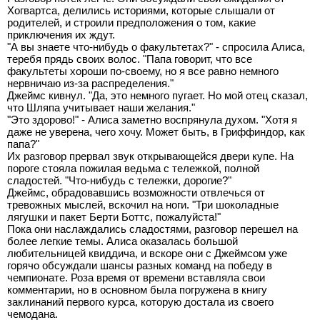
Хогвартса, делились историями, которые слышали от
родителей, и строили предположения о том, какие
приключения их ждут.
"А вы знаете что-нибудь о факультетах?" - спросила Алиса,
теребя прядь своих волос. "Папа говорит, что все
факультеты хороши по-своему, но я все равно немного
нервничаю из-за распределения."
Джеймс кивнул. "Да, это немного пугает. Но мой отец сказал,
что Шляпа учитывает наши желания."
"Это здорово!" - Алиса заметно воспрянула духом. "Хотя я
даже не уверена, чего хочу. Может быть, в Гриффиндор, как
папа?"
Их разговор прервал звук открывающейся двери купе. На
пороге стояла пожилая ведьма с тележкой, полной
сладостей. "Что-нибудь с тележки, дорогие?"
Джеймс, обрадовавшись возможности отвлечься от
тревожных мыслей, вскочил на ноги. "Три шоколадные
лягушки и пакет Берти Боттс, пожалуйста!"
Пока они наслаждались сладостями, разговор перешел на
более легкие темы. Алиса оказалась большой
любительницей квиддича, и вскоре они с Джеймсом уже
горячо обсуждали шансы разных команд на победу в
чемпионате. Роза время от времени вставляла свои
комментарии, но в основном была погружена в книгу
заклинаний первого курса, которую достала из своего
чемодана.