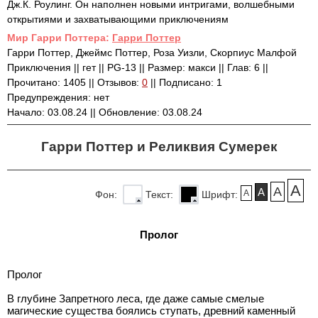
Дж.К. Роулинг. Он наполнен новыми интригами, волшебными
открытиями и захватывающими приключениям
Mир Гарри Поттера:
Гарри Поттер
Гарри Поттер, Джеймс Поттер, Роза Уизли, Скорпиус Малфой
Приключения || гет || PG-13 || Размер: макси || Глав: 6 ||
Прочитано: 1405 || Отзывов:
0
|| Подписано: 1
Предупреждения: нет
Начало: 03.08.24 || Обновление: 03.08.24
Гарри Поттер и Реликвия Сумерек
A
A
A
A
Фон:
Текст:
Шрифт:
Пролог
Пролог
В глубине Запретного леса, где даже самые смелые
магические существа боялись ступать, древний каменный