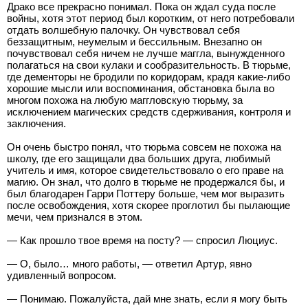
Драко все прекрасно понимал. Пока он ждал суда после
войны, хотя этот период был коротким, от него потребовали
отдать волшебную палочку. Он чувствовал себя
беззащитным, неумелым и бессильным. Внезапно он
почувствовал себя ничем не лучше маггла, вынужденного
полагаться на свои кулаки и сообразительность. В тюрьме,
где дементоры не бродили по коридорам, крадя какие-либо
хорошие мысли или воспоминания, обстановка была во
многом похожа на любую маггловскую тюрьму, за
исключением магических средств сдерживания, контроля и
заключения.
Он очень быстро понял, что тюрьма совсем не похожа на
школу, где его защищали два больших друга, любимый
учитель и имя, которое свидетельствовало о его праве на
магию. Он знал, что долго в тюрьме не продержался бы, и
был благодарен Гарри Поттеру больше, чем мог выразить
после освобождения, хотя скорее проглотил бы пылающие
мечи, чем признался в этом.
— Как прошло твое время на посту? — спросил Люциус.
— О, было… много работы, — ответил Артур, явно
удивленный вопросом.
— Понимаю. Пожалуйста, дай мне знать, если я могу быть