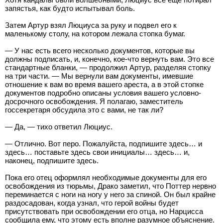
запястья, как будто испытывал боль.
Затем Артур взял Люциуса за руку и подвел его к
маленькому столу, на котором лежала стопка бумаг.
— У нас есть всего несколько документов, которые вы
должны подписать, и, конечно, кое-что вернуть вам. Это все
стандартные бланки, — продолжил Артур, разделяя стопку
на три части. — Мы вернули вам документы, имевшие
отношение к вам во время вашего ареста, а в этой стопке
документов подробно описаны условия вашего условно-
досрочного освобождения. Я полагаю, заместитель
госсекретаря обсудила это с вами, не так ли?
— Да, — тихо ответил Люциус.
— Отлично. Вот перо. Пожалуйста, подпишите здесь… и
здесь… поставьте здесь свои инициалы… здесь… и,
наконец, подпишите здесь.
Пока его отец оформлял необходимые документы для его
освобождения из тюрьмы, Драко заметил, что Поттер нервно
переминается с ноги на ногу у него за спиной. Он был крайне
раздосадован, когда узнал, что герой войны будет
присутствовать при освобождении его отца, но Нарцисса
сообщила ему, что этому есть вполне разумное объяснение.