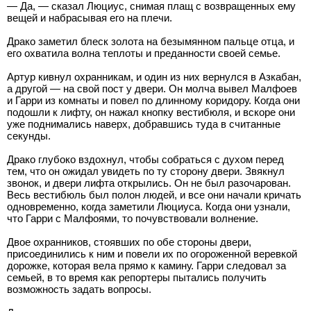
— Да, — сказал Люциус, снимая плащ с возвращенных ему
вещей и набрасывая его на плечи.
Драко заметил блеск золота на безымянном пальце отца, и
его охватила волна теплоты и преданности своей семье.
Артур кивнул охранникам, и один из них вернулся в Азкабан,
а другой — на свой пост у двери. Он молча вывел Малфоев
и Гарри из комнаты и повел по длинному коридору. Когда они
подошли к лифту, он нажал кнопку вестибюля, и вскоре они
уже поднимались наверх, добравшись туда в считанные
секунды.
Драко глубоко вздохнул, чтобы собраться с духом перед
тем, что он ожидал увидеть по ту сторону двери. Звякнул
звонок, и двери лифта открылись. Он не был разочарован.
Весь вестибюль был полон людей, и все они начали кричать
одновременно, когда заметили Люциуса. Когда они узнали,
что Гарри с Малфоями, то почувствовали волнение.
Двое охранников, стоявших по обе стороны двери,
присоединились к ним и повели их по огороженной веревкой
дорожке, которая вела прямо к камину. Гарри следовал за
семьей, в то время как репортеры пытались получить
возможность задать вопросы.