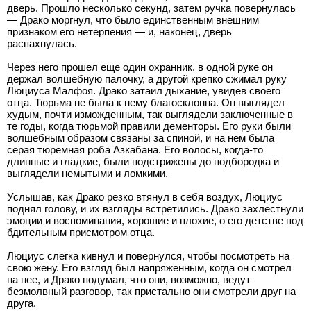
дверь. Прошло несколько секунд, затем ручка повернулась
— Драко моргнул, что было единственным внешним
признаком его нетерпения — и, наконец, дверь
распахнулась.
Через него прошел еще один охранник, в одной руке он
держал волшебную палочку, а другой крепко сжимал руку
Люциуса Малфоя. Драко затаил дыхание, увидев своего
отца. Тюрьма не была к нему благосклонна. Он выглядел
худым, почти изможденным, так выглядели заключенные в
те годы, когда тюрьмой правили дементоры. Его руки были
волшебным образом связаны за спиной, и на нем была
серая тюремная роба Азкабана. Его волосы, когда-то
длинные и гладкие, были подстрижены до подбородка и
выглядели немытыми и ломкими.
Услышав, как Драко резко втянул в себя воздух, Люциус
поднял голову, и их взгляды встретились. Драко захлестнули
эмоции и воспоминания, хорошие и плохие, о его детстве под
бдительным присмотром отца.
Люциус слегка кивнул и повернулся, чтобы посмотреть на
свою жену. Его взгляд был напряженным, когда он смотрел
на нее, и Драко подумал, что они, возможно, ведут
безмолвный разговор, так пристально они смотрели друг на
друга.