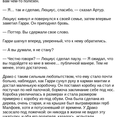
вам чем-то полезен.
— Я… так и сделаю, Люциус, спасибо, — сказал Артур.
Люциус кивнул и повернулся к своей семье, затем впервые
заметил Гарри. Он приподнял бровь.
— Поттер. Вы сдержали свое слово.
Гарри шагнул вперед, уверенный, что к нему обратились.
— А вы думали, я не стану?
— Честно говоря? — Люциус сделал паузу. — Я ожидал, что
вы подойдете ко мне в менее… публичной манере. Тем не
менее, этого достаточно.
Драко с таким сильным любопытством, что ему стало почти
больно, наблюдал, как Гарри сунул руку в карман мантии и
достал маленькую коробочку. Он поставил коробку на стол и
постучал по ней палочкой, бормоча заклинание себе под нос.
Коробка увеличилась в размерах и стала размером
примерно с коробку из-под обуви. Она была сделана из
дерева, очень старая, и на крышке был выгравирован герб
Малфоев, хотя и потускневший от времени. У Драко
засосало под ложечкой: он никогда в жизни не видел эту
шкатулку, и оба его родителя, казалось, испытали