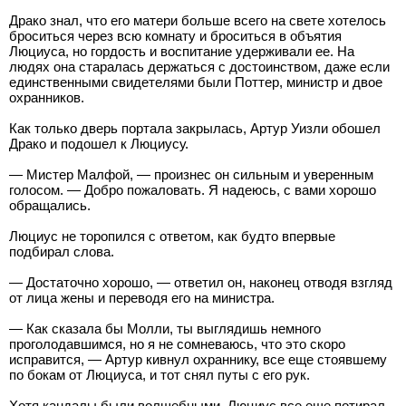
Драко знал, что его матери больше всего на свете хотелось
броситься через всю комнату и броситься в объятия
Люциуса, но гордость и воспитание удерживали ее. На
людях она старалась держаться с достоинством, даже если
единственными свидетелями были Поттер, министр и двое
охранников.
Как только дверь портала закрылась, Артур Уизли обошел
Драко и подошел к Люциусу.
— Мистер Малфой, — произнес он сильным и уверенным
голосом. — Добро пожаловать. Я надеюсь, с вами хорошо
обращались.
Люциус не торопился с ответом, как будто впервые
подбирал слова.
— Достаточно хорошо, — ответил он, наконец отводя взгляд
от лица жены и переводя его на министра.
— Как сказала бы Молли, ты выглядишь немного
проголодавшимся, но я не сомневаюсь, что это скоро
исправится, — Артур кивнул охраннику, все еще стоявшему
по бокам от Люциуса, и тот снял путы с его рук.
Хотя кандалы были волшебными, Люциус все еще потирал