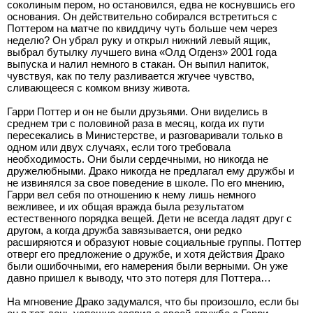
соколиным пером, но остановился, едва не коснувшись его
основания. Он действительно собирался встретиться с
Поттером на матче по квиддичу чуть больше чем через
неделю? Он убрал руку и открыл нижний левый ящик,
выбрал бутылку лучшего вина «Олд Огденз» 2001 года
выпуска и налил немного в стакан. Он выпил напиток,
чувствуя, как по телу разливается жгучее чувство,
сливающееся с комком внизу живота.
Гарри Поттер и он не были друзьями. Они виделись в
среднем три с половиной раза в месяц, когда их пути
пересекались в Министерстве, и разговаривали только в
одном или двух случаях, если того требовала
необходимость. Они были сердечными, но никогда не
дружелюбными. Драко никогда не предлагал ему дружбы и
не извинялся за свое поведение в школе. По его мнению,
Гарри вел себя по отношению к нему лишь немного
вежливее, и их общая вражда была результатом
естественного порядка вещей. Дети не всегда ладят друг с
другом, а когда дружба завязывается, они редко
расширяются и образуют новые социальные группы. Поттер
отверг его предложение о дружбе, и хотя действия Драко
были ошибочными, его намерения были верными. Он уже
давно пришел к выводу, что это потеря для Поттера…
На мгновение Драко задумался, что бы произошло, если бы