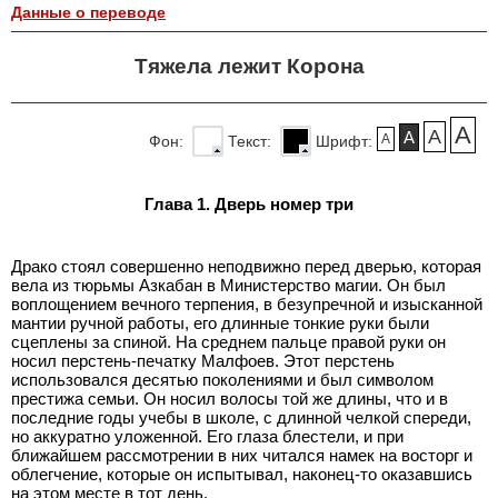
Данные о переводе
Тяжела лежит Корона
A
A
A
A
Фон:
Текст:
Шрифт:
Глава 1. Дверь номер три
Драко стоял совершенно неподвижно перед дверью, которая
вела из тюрьмы Азкабан в Министерство магии. Он был
воплощением вечного терпения, в безупречной и изысканной
мантии ручной работы, его длинные тонкие руки были
сцеплены за спиной. На среднем пальце правой руки он
носил перстень-печатку Малфоев. Этот перстень
использовался десятью поколениями и был символом
престижа семьи. Он носил волосы той же длины, что и в
последние годы учебы в школе, с длинной челкой спереди,
но аккуратно уложенной. Его глаза блестели, и при
ближайшем рассмотрении в них читался намек на восторг и
облегчение, которые он испытывал, наконец-то оказавшись
на этом месте в тот день.