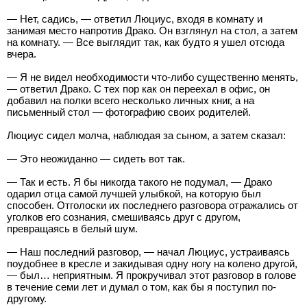
— Нет, садись, — ответил Люциус, входя в комнату и
занимая место напротив Драко. Он взглянул на стол, а затем
на комнату. — Все выглядит так, как будто я ушел отсюда
вчера.
— Я не видел необходимости что-либо существенно менять,
— ответил Драко. С тех пор как он переехал в офис, он
добавил на полки всего несколько личных книг, а на
письменный стол — фотографию своих родителей.
Люциус сидел молча, наблюдая за сыном, а затем сказал:
— Это неожиданно — сидеть вот так.
— Так и есть. Я бы никогда такого не подумал, — Драко
одарил отца самой лучшей улыбкой, на которую был
способен. Отголоски их последнего разговора отражались от
уголков его сознания, смешиваясь друг с другом,
превращаясь в белый шум.
— Наш последний разговор, — начал Люциус, устраиваясь
поудобнее в кресле и закидывая одну ногу на колено другой,
— был… неприятным. Я прокручивал этот разговор в голове
в течение семи лет и думал о том, как бы я поступил по-
другому.