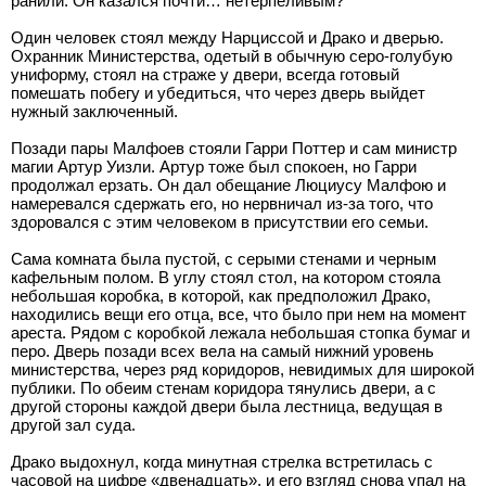
ранили. Он казался почти… нетерпеливым?
Один человек стоял между Нарциссой и Драко и дверью.
Охранник Министерства, одетый в обычную серо-голубую
униформу, стоял на страже у двери, всегда готовый
помешать побегу и убедиться, что через дверь выйдет
нужный заключенный.
Позади пары Малфоев стояли Гарри Поттер и сам министр
магии Артур Уизли. Артур тоже был спокоен, но Гарри
продолжал ерзать. Он дал обещание Люциусу Малфою и
намеревался сдержать его, но нервничал из-за того, что
здоровался с этим человеком в присутствии его семьи.
Сама комната была пустой, с серыми стенами и черным
кафельным полом. В углу стоял стол, на котором стояла
небольшая коробка, в которой, как предположил Драко,
находились вещи его отца, все, что было при нем на момент
ареста. Рядом с коробкой лежала небольшая стопка бумаг и
перо. Дверь позади всех вела на самый нижний уровень
министерства, через ряд коридоров, невидимых для широкой
публики. По обеим стенам коридора тянулись двери, а с
другой стороны каждой двери была лестница, ведущая в
другой зал суда.
Драко выдохнул, когда минутная стрелка встретилась с
часовой на цифре «двенадцать», и его взгляд снова упал на