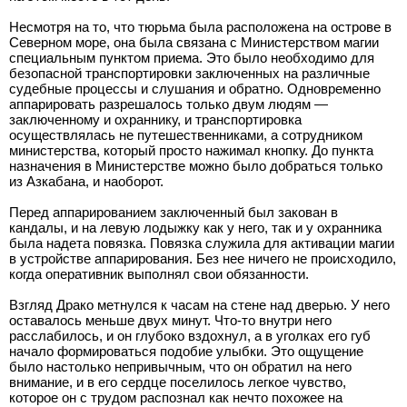
Несмотря на то, что тюрьма была расположена на острове в
Северном море, она была связана с Министерством магии
специальным пунктом приема. Это было необходимо для
безопасной транспортировки заключенных на различные
судебные процессы и слушания и обратно. Одновременно
аппарировать разрешалось только двум людям —
заключенному и охраннику, и транспортировка
осуществлялась не путешественниками, а сотрудником
министерства, который просто нажимал кнопку. До пункта
назначения в Министерстве можно было добраться только
из Азкабана, и наоборот.
Перед аппарированием заключенный был закован в
кандалы, и на левую лодыжку как у него, так и у охранника
была надета повязка. Повязка служила для активации магии
в устройстве аппарирования. Без нее ничего не происходило,
когда оперативник выполнял свои обязанности.
Взгляд Драко метнулся к часам на стене над дверью. У него
оставалось меньше двух минут. Что-то внутри него
расслабилось, и он глубоко вздохнул, а в уголках его губ
начало формироваться подобие улыбки. Это ощущение
было настолько непривычным, что он обратил на него
внимание, и в его сердце поселилось легкое чувство,
которое он с трудом распознал как нечто похожее на