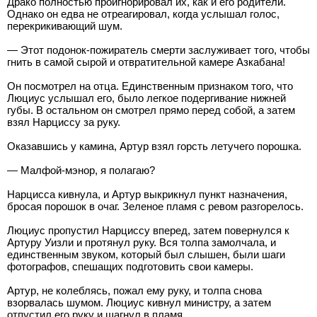
Драко полностью проигнорировал их, как и его родители.
Однако он едва не отреагировал, когда услышал голос,
перекрикивающий шум.
— Этот подонок-пожиратель смерти заслуживает того, чтобы
гнить в самой сырой и отвратительной камере Азкабана!
Он посмотрел на отца. Единственным признаком того, что
Люциус услышал его, было легкое подергивание нижней
губы. В остальном он смотрел прямо перед собой, а затем
взял Нарциссу за руку.
Оказавшись у камина, Артур взял горсть летучего порошка.
— Малфой-мэнор, я полагаю?
Нарцисса кивнула, и Артур выкрикнул пункт назначения,
бросая порошок в очаг. Зеленое пламя с ревом разгорелось.
Люциус пропустил Нарциссу вперед, затем повернулся к
Артуру Уизли и протянул руку. Вся толпа замолчала, и
единственным звуком, который был слышен, были шаги
фотографов, спешащих подготовить свои камеры.
Артур, не колеблясь, пожал ему руку, и толпа снова
взорвалась шумом. Люциус кивнул министру, а затем
отпустил его руку и шагнул в пламя.