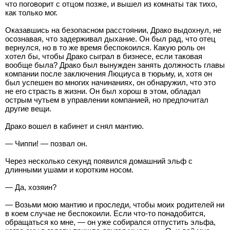
что поговорит с отцом позже, и вышел из комнаты так тихо,
как только мог.
Оказавшись на безопасном расстоянии, Драко выдохнул, не
осознавая, что задерживал дыхание. Он был рад, что отец
вернулся, но в то же время беспокоился. Какую роль он
хотел бы, чтобы Драко сыграл в бизнесе, если таковая
вообще была? Драко был вынужден занять должность главы
компании после заключения Люциуса в тюрьму, и, хотя он
был успешен во многих начинаниях, он обнаружил, что это
не его страсть в жизни. Он был хорош в этом, обладал
острым чутьем в управлении компанией, но предпочитал
другие вещи.
Драко вошел в кабинет и снял мантию.
— Чиппи! — позвал он.
Через несколько секунд появился домашний эльф с
длинными ушами и коротким носом.
— Да, хозяин?
— Возьми мою мантию и проследи, чтобы моих родителей ни
в коем случае не беспокоили. Если что-то понадобится,
обращаться ко мне, — он уже собирался отпустить эльфа,