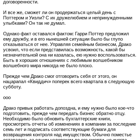
договоренности.
И все же, сможет ли он продержаться целый день с
Поттером и Уизли? С их дружелюбием и непринужденными
улыбками? Он так не думал.
Однако факт оставался фактом: Гарри Поттер предложил
ему дружбу, и в его нынешней ситуации было бы глупо
отказываться от нее. Управляя семейным бизнесом, Драко
усвоил, что если представилась возможность, какой бы
незначительной она ни казалась, ею нужно воспользоваться.
Быть в хороших отношениях с любимым волшебником
волшебного мира никогда не было плохо.
Прежде чем Драко смог отговорить себя от этого, он
нацарапал «Квиддич» поперек всего квартала в следующую
субботу.
ооо
Драко привык работать допоздна, и ему нужно было кое-что
подготовить, прежде чем передать бизнес обратно отцу.
Необходимо было обновить бухгалтерские книги,
просмотреть отчеты об изменениях в компании за последние
семь лет и подписать соответствующие бумаги для
возвращения контроля над имуществом. Обычно поместье
оставалось за одним человеком до его смерти, но иногда