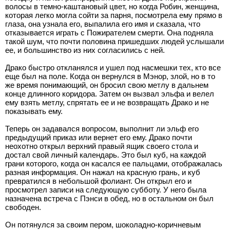
волосы в темно-каштановый цвет, но когда Робин, женщина,
которая легко могла сойти за парня, посмотрела ему прямо в
глаза, она узнала его, выпалила его имя и сказала, что
отказывается играть с Пожирателем смерти. Она подняла
такой шум, что почти половина пришедших людей услышали
ее, и большинство из них согласились с ней.
Драко быстро откланялся и ушел под насмешки тех, кто все
еще был на поле. Когда он вернулся в Мэнор, злой, но в то
же время понимающий, он бросил свою метлу в дальнем
конце длинного коридора. Затем он вызвал эльфа и велел
ему взять метлу, спрятать ее и не возвращать Драко и не
показывать ему.
Теперь он задавался вопросом, выполнит ли эльф его
предыдущий приказ или вернет его ему. Драко почти
неохотно открыл верхний правый ящик своего стола и
достал свой личный календарь. Это был куб, на каждой
грани которого, когда он касался ее пальцами, отображалась
разная информация. Он нажал на красную грань, и куб
превратился в небольшой фолиант. Он открыл его и
просмотрел записи на следующую субботу. У него была
назначена встреча с Пэнси в обед, но в остальном он был
свободен.
Он потянулся за своим пером, шоколадно-коричневым