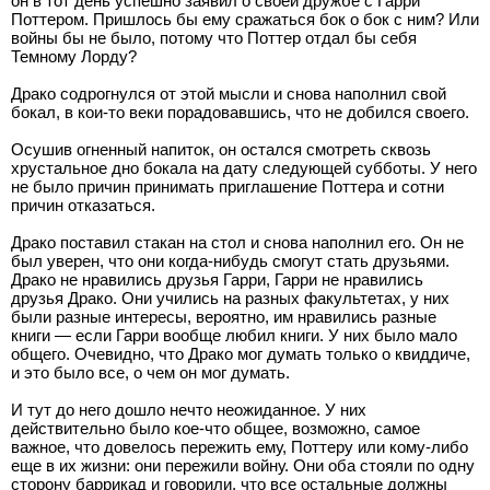
он в тот день успешно заявил о своей дружбе с Гарри
Поттером. Пришлось бы ему сражаться бок о бок с ним? Или
войны бы не было, потому что Поттер отдал бы себя
Темному Лорду?
Драко содрогнулся от этой мысли и снова наполнил свой
бокал, в кои-то веки порадовавшись, что не добился своего.
Осушив огненный напиток, он остался смотреть сквозь
хрустальное дно бокала на дату следующей субботы. У него
не было причин принимать приглашение Поттера и сотни
причин отказаться.
Драко поставил стакан на стол и снова наполнил его. Он не
был уверен, что они когда-нибудь смогут стать друзьями.
Драко не нравились друзья Гарри, Гарри не нравились
друзья Драко. Они учились на разных факультетах, у них
были разные интересы, вероятно, им нравились разные
книги — если Гарри вообще любил книги. У них было мало
общего. Очевидно, что Драко мог думать только о квиддиче,
и это было все, о чем он мог думать.
И тут до него дошло нечто неожиданное. У них
действительно было кое-что общее, возможно, самое
важное, что довелось пережить ему, Поттеру или кому-либо
еще в их жизни: они пережили войну. Они оба стояли по одну
сторону баррикад и говорили, что все остальные должны