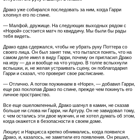
Драко уже собирался последовать за ним, когда Гарри
хлопнул его по спине.
— Малфой, дружище. На следующих выходных рядом с
«Норой» состоится матч по квиддичу. Мы были бы рады
тебя видеть.
Драко едва сдержался, чтобы не убрать руку Поттера со
своего лица. Он был занят тем, что пытался понять, что на
самом деле имел в виду Гарри, почему он пригласил Драко
на игру — да и вообще на что угодно. В толпе вспыхнули
вспышки, и, не желая устраивать сцену, он поблагодарил
Гарри и сказал, что проверит свое расписание.
— Отлично. А потом поужинаем в «Норе», — добавил Гарри,
еще раз похлопав Драко по спине, прежде чем покинуть его
личное пространство.
Все еще ошеломленный, Драко шагнул в камин, не сказав
больше ни слова ни Гарри, ни Артуру. Он не завидовал тому,
с чем остались эти двое мужчин, и не хотел думать об этом,
когда окажется в безопасности в своем доме.
Люциус и Нарцисса крепко обнимались, когда появился
Драко, и, казалось, не заметили его появления. Он решил,