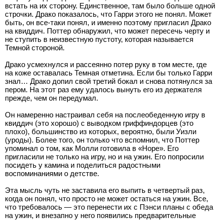
встать на их сторону. Единственное, там было больше одной
строчки. Драко показалось, что Гарри этого не понял. Может
быть, он все-таки понял, и именно поэтому пригласил Драко
на квиддич. Поттер обнаружил, что может пересечь черту и
не ступить в неизвестную пустоту, которая называется
Темной стороной.
Драко усмехнулся и рассеянно потер руку в том месте, где
на коже оставалась Темная отметина. Если бы только Гарри
знал… Драко допил свой третий бокал и снова потянулся за
пером. На этот раз ему удалось вынуть его из держателя
прежде, чем он передумал.
Он намеренно настраивал себя на послеобеденную игру в
квиддич (это хорошо) с выводком гриффиндорцев (это
плохо), большинство из которых, вероятно, были Уизли
(уроды). Более того, он только что вспомнил, что Поттер
упоминал о том, как Молли готовила в «Норе». Его
пригласили не только на игру, но и на ужин. Его попросили
посидеть у камина и поделиться радостными
воспоминаниями о детстве.
Эта мысль чуть не заставила его выпить в четвертый раз,
когда он понял, что просто не может остаться на ужин. Все,
что требовалось — это перенести их с Пэнси планы с обеда
на ужин, и внезапно у него появились предварительные