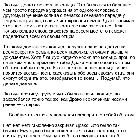
Люциус долго смотрел на кольцо. Это было нечто большее,
чем просто передача украшения от одного человека к
другому. Вручение кольца с печаткой означало передачу
титула патриарха, главы чистокровной семьи. Драко занимал
этот пост семь лет и очень хотел с ним расстаться. Как
только кольцо снова окажется на своем месте, он сможет
поделиться всем со своим отцом.
Тот, кому достанется кольцо, получит право на доступ ко
всем секретам семьи, ко всем паролям, ключам и важным
документам. Хотя Люциус когда-то носил это кольцо, прошло
слишком много времени, чтобы Драко мог поговорить с ним
об этих тайных вещах. Как только он вернет кольцо, у них
появится возможность рассказать обо всем своему отцу, они
смогут обсудить это, разобраться во всем … Подумай, что
делать дальше.
Люциус протянул руку и чуть было не взял кольцо, но
заколебался точно так же, как Драко несколькими часами
ранее — с пером.
— Вообще-то, сынок, я надеялся поговорить с тобой об этом.
Нет, нет, нет! Мысленно закричал Драко. Это было так
близко! Ему нужно было поделиться этим секретом, чтобы
снять груз с плеч. Ему нужна была помощь отца, чтобы