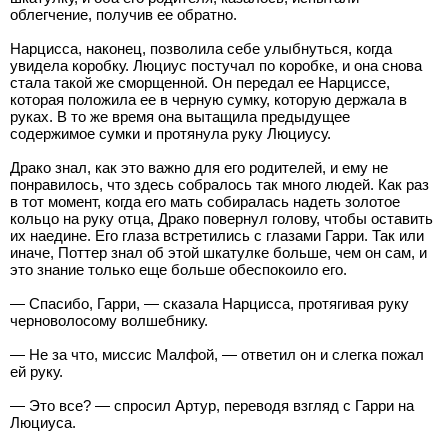
облегчение, получив ее обратно.
Нарцисса, наконец, позволила себе улыбнуться, когда
увидела коробку. Люциус постучал по коробке, и она снова
стала такой же сморщенной. Он передал ее Нарциссе,
которая положила ее в черную сумку, которую держала в
руках. В то же время она вытащила предыдущее
содержимое сумки и протянула руку Люциусу.
Драко знал, как это важно для его родителей, и ему не
понравилось, что здесь собралось так много людей. Как раз
в тот момент, когда его мать собиралась надеть золотое
кольцо на руку отца, Драко повернул голову, чтобы оставить
их наедине. Его глаза встретились с глазами Гарри. Так или
иначе, Поттер знал об этой шкатулке больше, чем он сам, и
это знание только еще больше обеспокоило его.
— Спасибо, Гарри, — сказала Нарцисса, протягивая руку
черноволосому волшебнику.
— Не за что, миссис Малфой, — ответил он и слегка пожал
ей руку.
— Это все? — спросил Артур, переводя взгляд с Гарри на
Люциуса.