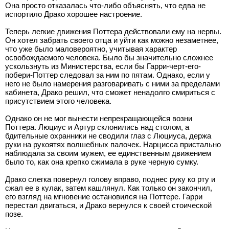
Она просто отказалась что-либо объяснять, что едва не
испортило Драко хорошее настроение.
Теперь легкие движения Поттера действовали ему на нервы.
Он хотел забрать своего отца и уйти как можно незаметнее,
что уже было маловероятно, учитывая характер
освобождаемого человека. Было бы значительно сложнее
ускользнуть из Министерства, если бы Гарри-черт-его-
побери-Поттер следовал за ним по пятам. Однако, если у
него не было намерения разговаривать с ними за пределами
кабинета, Драко решил, что сможет ненадолго смириться с
присутствием этого человека.
Однако он не мог вынести непрекращающейся возни
Поттера. Люциус и Артур склонились над столом, а
бдительные охранники не сводили глаз с Люциуса, держа
руки на рукоятях волшебных палочек. Нарцисса пристально
наблюдала за своим мужем, ее единственным движением
было то, как она крепко сжимала в руке черную сумку.
Драко слегка повернул голову вправо, поднес руку ко рту и
сжал ее в кулак, затем кашлянул. Как только он закончил,
его взгляд на мгновение остановился на Поттере. Гарри
перестал двигаться, и Драко вернулся к своей стоической
позе.