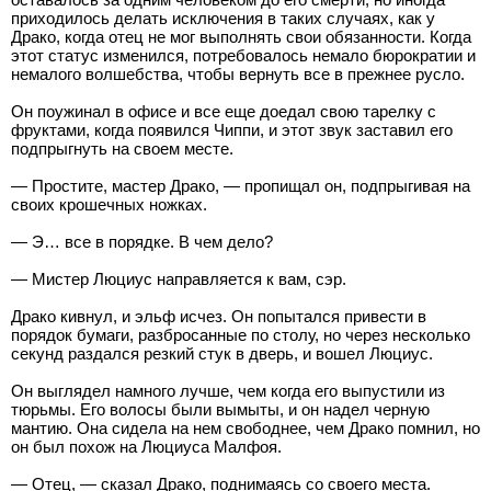
приходилось делать исключения в таких случаях, как у
Драко, когда отец не мог выполнять свои обязанности. Когда
этот статус изменился, потребовалось немало бюрократии и
немалого волшебства, чтобы вернуть все в прежнее русло.
Он поужинал в офисе и все еще доедал свою тарелку с
фруктами, когда появился Чиппи, и этот звук заставил его
подпрыгнуть на своем месте.
— Простите, мастер Драко, — пропищал он, подпрыгивая на
своих крошечных ножках.
— Э… все в порядке. В чем дело?
— Мистер Люциус направляется к вам, сэр.
Драко кивнул, и эльф исчез. Он попытался привести в
порядок бумаги, разбросанные по столу, но через несколько
секунд раздался резкий стук в дверь, и вошел Люциус.
Он выглядел намного лучше, чем когда его выпустили из
тюрьмы. Его волосы были вымыты, и он надел черную
мантию. Она сидела на нем свободнее, чем Драко помнил, но
он был похож на Люциуса Малфоя.
— Отец, — сказал Драко, поднимаясь со своего места.