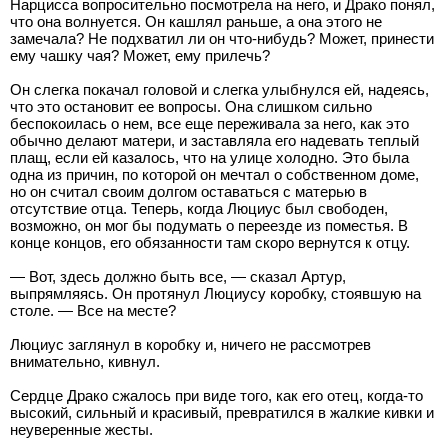
Нарцисса вопросительно посмотрела на него, и Драко понял,
что она волнуется. Он кашлял раньше, а она этого не
замечала? Не подхватил ли он что-нибудь? Может, принести
ему чашку чая? Может, ему прилечь?
Он слегка покачал головой и слегка улыбнулся ей, надеясь,
что это остановит ее вопросы. Она слишком сильно
беспокоилась о нем, все еще переживала за него, как это
обычно делают матери, и заставляла его надевать теплый
плащ, если ей казалось, что на улице холодно. Это была
одна из причин, по которой он мечтал о собственном доме,
но он считал своим долгом оставаться с матерью в
отсутствие отца. Теперь, когда Люциус был свободен,
возможно, он мог бы подумать о переезде из поместья. В
конце концов, его обязанности там скоро вернутся к отцу.
— Вот, здесь должно быть все, — сказал Артур,
выпрямляясь. Он протянул Люциусу коробку, стоявшую на
столе. — Все на месте?
Люциус заглянул в коробку и, ничего не рассмотрев
внимательно, кивнул.
Сердце Драко сжалось при виде того, как его отец, когда-то
высокий, сильный и красивый, превратился в жалкие кивки и
неуверенные жесты.