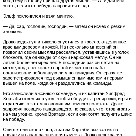
когда ему в голову пришла другая мысль. — О, и дай мне
знать, если кто-нибудь направится сюда.
Эльф поклонился и взял мантию.
— Да, сэр, господин, господин, — затем он исчез с резким
хлопком.
Драко вздохнул и тяжело опустился в кресло, отделанное
красным деревом и кожей. На несколько мгновений он
позволил своим мыслям рассеяться, уставившись в уголок
блокнота, где однажды от скуки нарисовал метлу. Он не
летал более четырех лет. В последний раз он летал на
метле, когда несколько парней из местного паба
организовали небольшую лигу по квиддичу. Он сразу же
зарегистрировался под вымышленным именем и первым
вышел на поле, когда они разделились на команды.
Его зачислили в «синюю команду», и их капитан Уилфред
Хортлби отвел их в угол, чтобы обсудить тренировки, игры и
стратегию, а затем позволил им немного полетать. Драко
запросил позицию нападающего, но сказал, что готов играть
на чем угодно, кроме Вратаря, если они хотят получить шанс
на победу.
Они летели около часа, а затем Хортлби вызвал их на
посадку и начал распределять места. Драко перекрасил