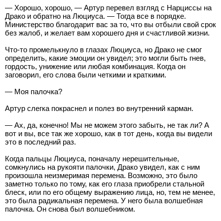
— Хорошо, хорошо, — Артур перевел взгляд с Нарциссы на
Драко и обратно на Люциуса. — Тогда все в порядке.
Министерство благодарит вас за то, что вы отбыли свой срок
без жалоб, и желает вам хорошего дня и счастливой жизни.
Что-то промелькнуло в глазах Люциуса, но Драко не смог
определить, какие эмоции он увидел; это могли быть гнев,
гордость, унижение или любая комбинация. Когда он
заговорил, его слова были четкими и краткими.
— Моя палочка?
Артур слегка покраснел и полез во внутренний карман.
— Ах, да, конечно! Мы не можем этого забыть, не так ли? А
вот и вы, все так же хорошо, как в тот день, когда вы видели
это в последний раз.
Когда пальцы Люциуса, поначалу нерешительные,
сомкнулись на рукояти палочки, Драко увидел, как с ним
произошла неизмеримая перемена. Возможно, это было
заметно только по тому, как его глаза приобрели стальной
блеск, или по его общему выражению лица, но, тем не менее,
это была радикальная перемена. У него была волшебная
палочка. Он снова был волшебником.