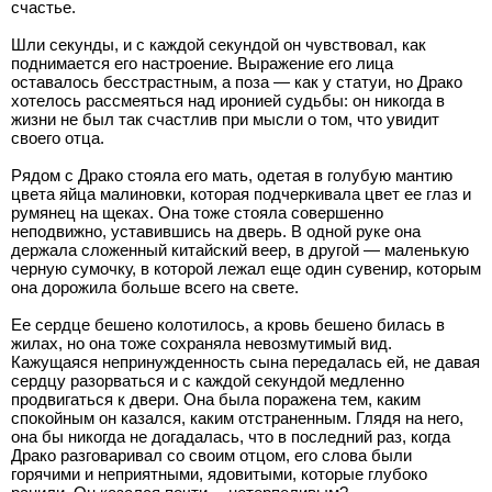
счастье.
Шли секунды, и с каждой секундой он чувствовал, как
поднимается его настроение. Выражение его лица
оставалось бесстрастным, а поза — как у статуи, но Драко
хотелось рассмеяться над иронией судьбы: он никогда в
жизни не был так счастлив при мысли о том, что увидит
своего отца.
Рядом с Драко стояла его мать, одетая в голубую мантию
цвета яйца малиновки, которая подчеркивала цвет ее глаз и
румянец на щеках. Она тоже стояла совершенно
неподвижно, уставившись на дверь. В одной руке она
держала сложенный китайский веер, в другой — маленькую
черную сумочку, в которой лежал еще один сувенир, которым
она дорожила больше всего на свете.
Ее сердце бешено колотилось, а кровь бешено билась в
жилах, но она тоже сохраняла невозмутимый вид.
Кажущаяся непринужденность сына передалась ей, не давая
сердцу разорваться и с каждой секундой медленно
продвигаться к двери. Она была поражена тем, каким
спокойным он казался, каким отстраненным. Глядя на него,
она бы никогда не догадалась, что в последний раз, когда
Драко разговаривал со своим отцом, его слова были
горячими и неприятными, ядовитыми, которые глубоко