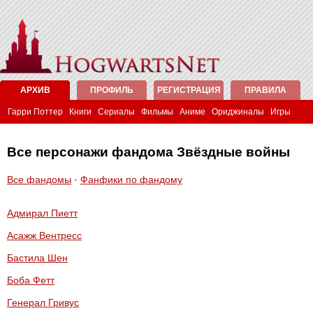
АРХИВ
ПРОФИЛЬ
РЕГИСТРАЦИЯ
ПРАВИЛА
Гарри Поттер
Книги
Сериалы
Фильмы
Аниме
Ориджиналы
Игры
Все персонажи фандома Звёздные войны
Все фандомы
·
Фанфики по фандому
Адмирал Пиетт
Асажж Вентресс
Бастила Шен
Боба Фетт
Генерал Гривус