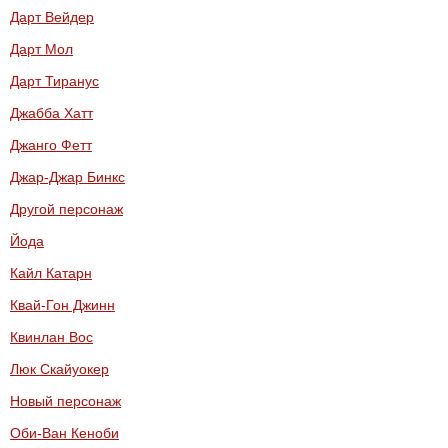
Дарт Вейдер
Дарт Мол
Дарт Тиранус
Джабба Хатт
Джанго Фетт
Джар-Джар Бинкс
Другой персонаж
Йода
Кайл Катарн
Квай-Гон Джинн
Квинлан Вос
Люк Скайуокер
Новый персонаж
Оби-Ван Кеноби