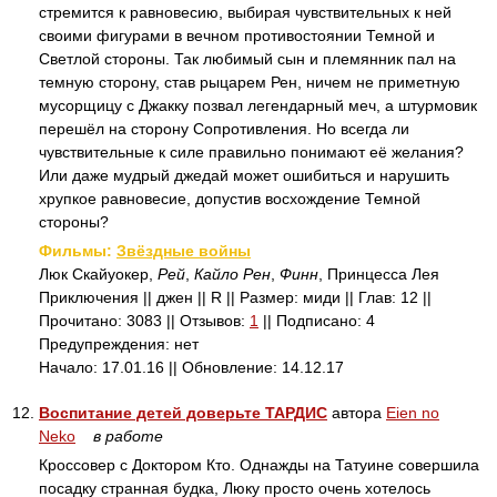
стремится к равновесию, выбирая чувствительных к ней
своими фигурами в вечном противостоянии Темной и
Светлой стороны. Так любимый сын и племянник пал на
темную сторону, став рыцарем Рен, ничем не приметную
мусорщицу с Джакку позвал легендарный меч, а штурмовик
перешёл на сторону Сопротивления. Но всегда ли
чувствительные к силе правильно понимают её желания?
Или даже мудрый джедай может ошибиться и нарушить
хрупкое равновесие, допустив восхождение Темной
стороны?
Фильмы:
Звёздные войны
Люк Скайуокер,
Рей
,
Кайло Рен
,
Финн
, Принцесса Лея
Приключения || джен || R || Размер: миди || Глав: 12 ||
Прочитано: 3083 || Отзывов:
1
|| Подписано: 4
Предупреждения: нет
Начало: 17.01.16 || Обновление: 14.12.17
12.
Воспитание детей доверьте ТАРДИС
автора
Eien no
Neko
в работе
Кроссовер с Доктором Кто. Однажды на Татуине совершила
посадку странная будка, Люку просто очень хотелось