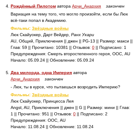
4.
Рождённый Пилотом
автора
Арчи_Анархия
закончен
Вариация на тему того, что могло произойти, если бы Люк
всё-таки попал в Академию.
Фильмы:
Звёздные войны
Люк Скайуокер, Дарт Вейдер,
Ранх Укари
AU, Общий, Приключения || джен || PG-13 || Размер: макси ||
Глав: 59 || Прочитано: 10381 || Отзывов:
0
|| Подписано: 1
Предупреждения: Смерть второстепенного героя, ООС, AU
Начало: 05.09.24 || Обновление: 05.09.24
5.
Два милорда, одна Империя
автора
Арчи_Анархия
закончен
- Люк, ты в курсе, что пытаешься возродить Империю?
Фильмы:
Звёздные войны
Люк Скайуокер, Принцесса Лея
Angst, AU, Приключения || джен || G || Размер: мини || Глав:
1 || Прочитано: 951 || Отзывов:
0
|| Подписано: 2
Предупреждения: ООС, AU
Начало: 11.08.24 || Обновление: 11.08.24