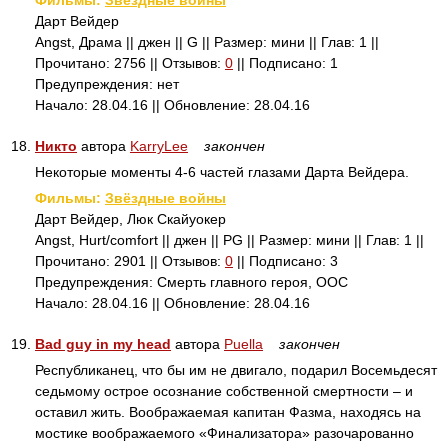
Фильмы:
Звёздные войны
Дарт Вейдер
Angst, Драма || джен || G || Размер: мини || Глав: 1 ||
Прочитано: 2756 || Отзывов:
0
|| Подписано: 1
Предупреждения: нет
Начало: 28.04.16 || Обновление: 28.04.16
18.
Никто
автора
KarryLee
закончен
Некоторые моменты 4-6 частей глазами Дарта Вейдера.
Фильмы:
Звёздные войны
Дарт Вейдер, Люк Скайуокер
Angst, Hurt/comfort || джен || PG || Размер: мини || Глав: 1 ||
Прочитано: 2901 || Отзывов:
0
|| Подписано: 3
Предупреждения: Смерть главного героя, ООС
Начало: 28.04.16 || Обновление: 28.04.16
19.
Bad guy in my head
автора
Puella
закончен
Республиканец, что бы им не двигало, подарил Восемьдесят
седьмому острое осознание собственной смертности – и
оставил жить. Воображаемая капитан Фазма, находясь на
мостике воображаемого «Финализатора» разочарованно