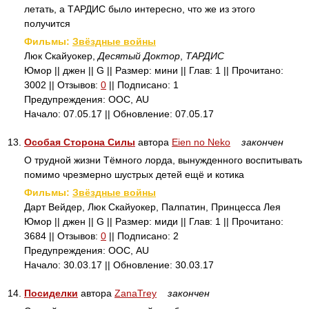
летать, а ТАРДИС было интересно, что же из этого
получится
Фильмы:
Звёздные войны
Люк Скайуокер,
Десятый Доктор
,
ТАРДИС
Юмор || джен || G || Размер: мини || Глав: 1 || Прочитано:
3002 || Отзывов:
0
|| Подписано: 1
Предупреждения: ООС, AU
Начало: 07.05.17 || Обновление: 07.05.17
13.
Особая Сторона Силы
автора
Eien no Neko
закончен
О трудной жизни Тёмного лорда, вынужденного воспитывать
помимо чрезмерно шустрых детей ещё и котика
Фильмы:
Звёздные войны
Дарт Вейдер, Люк Скайуокер, Палпатин, Принцесса Лея
Юмор || джен || G || Размер: миди || Глав: 1 || Прочитано:
3684 || Отзывов:
0
|| Подписано: 2
Предупреждения: ООС, AU
Начало: 30.03.17 || Обновление: 30.03.17
14.
Посиделки
автора
ZanaTrey
закончен