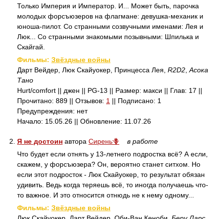
Только Империя и Император. И... Может быть, парочка
молодых форсъюзеров на флагмане: девушка-механик и
юноша-пилот. Со странными созвучными именами: Лея и
Люк... Со странными знакомыми позывными: Шпилька и
Скайгай.
Фильмы:
Звёздные войны
Дарт Вейдер, Люк Скайуокер, Принцесса Лея,
R2D2
,
Асока
Тано
Hurt/comfort || джен || PG-13 || Размер: макси || Глав: 17 ||
Прочитано: 889 || Отзывов:
1
|| Подписано: 1
Предупреждения: нет
Начало: 15.05.26 || Обновление: 11.07.26
2.
Я не достоин
автора
Сирень🪻
в работе
Что будет если отнять у 13-летнего подростка всё? А если,
скажем, у форсъюзера? Он, вероятно станет ситхом. Но
если этот подросток - Люк Скайуокер, то результат обязан
удивить. Ведь когда теряешь всё, то иногда получаешь что-
то важное. И это относится отнюдь не к нему одному...
Фильмы:
Звёздные войны
Люк Скайуокер, Дарт Вейдер, Оби-Ван Кеноби,
Беру Ларс
,