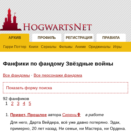
АРХИВ
ПРОФИЛЬ
РЕГИСТРАЦИЯ
ПРАВИЛА
Гарри Поттер
Книги
Сериалы
Фильмы
Аниме
Ориджиналы
Игры
Фанфики по фандому Звёздные войны
Все фандомы
·
Все персонажи фандома
Показать форму поиска
92 фанфиков
1
2
3
4
5
1.
Привет, Прошлое
автора
Сирень🪻
в работе
Для него, Дарта Вейдера, всё уже давно потеряно. Эдак,
примерно, 20 лет назад. Ни семьи, ни Мастера, ни Ордена.