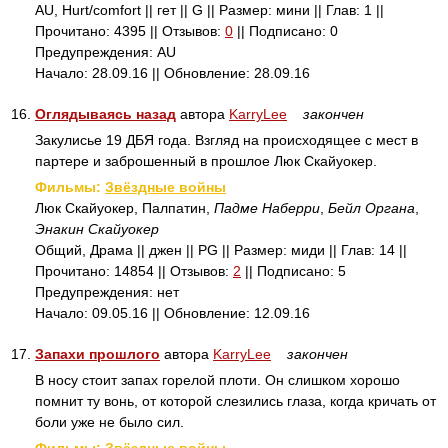
AU, Hurt/comfort || гет || G || Размер: мини || Глав: 1 ||
Прочитано: 4395 || Отзывов:
0
|| Подписано: 0
Предупреждения: AU
Начало: 28.09.16 || Обновление: 28.09.16
16.
Оглядываясь назад
автора
KarryLee
закончен
Закулисье 19 ДБЯ года. Взгляд на происходящее с мест в
партере и заброшенный в прошлое Люк Скайуокер.
Фильмы:
Звёздные войны
Люк Скайуокер, Палпатин,
Падме Наберри
,
Бейл Органа
,
Энакин Скайуокер
Общий, Драма || джен || PG || Размер: миди || Глав: 14 ||
Прочитано: 14854 || Отзывов:
2
|| Подписано: 5
Предупреждения: нет
Начало: 09.05.16 || Обновление: 12.09.16
17.
Запахи прошлого
автора
KarryLee
закончен
В носу стоит запах горелой плоти. Он слишком хорошо
помнит ту вонь, от которой слезились глаза, когда кричать от
боли уже не было сил.