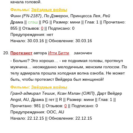
качала головой.
Фильмы:
Звёздные войны
Финн (FN-2187)
,
По Дэмерон
, Принцесса Лея,
Рей
Драма ||
слэш
|| PG || Размер: мини || Глав: 1 || Прочитано:
855 || Отзывов:
0
|| Подписано: 0
Предупреждения: нет
Начало: 30.03.16 || Обновление: 30.03.16
20.
Протезист
автора
Итти Битти
закончен
- Больно? Это хорошо… - не поднимая головы, протянул
мужчина… неожиданно мелодичным, женским голосом. По
телу адмирала прошла холодная волна озноба. Не может
быть, чтобы протезист Вейдера был женщиной!
Фильмы:
Звёздные войны
Гранд-адмирал Тешик
,
Ксан Мэлан (ОЖП)
, Дарт Вейдер
Angst, AU, Драма || гет || R || Размер: мини || Глав: 1 ||
Прочитано: 981 || Отзывов:
0
|| Подписано: 0
Предупреждения: ООС, AU
Начало: 22.12.15 || Обновление: 22.12.15