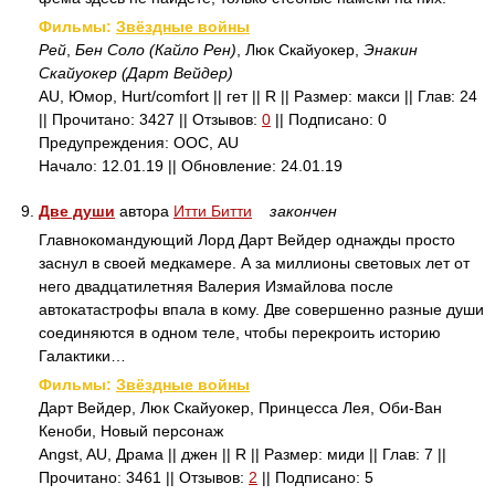
Фильмы:
Звёздные войны
Рей
,
Бен Соло (Кайло Рен)
, Люк Скайуокер,
Энакин
Скайуокер (Дарт Вейдер)
AU, Юмор, Hurt/comfort || гет || R || Размер: макси || Глав: 24
|| Прочитано: 3427 || Отзывов:
0
|| Подписано: 0
Предупреждения: ООС, AU
Начало: 12.01.19 || Обновление: 24.01.19
9.
Две души
автора
Итти Битти
закончен
Главнокомандующий Лорд Дарт Вейдер однажды просто
заснул в своей медкамере. А за миллионы световых лет от
него двадцатилетняя Валерия Измайлова после
автокатастрофы впала в кому. Две совершенно разные души
соединяются в одном теле, чтобы перекроить историю
Галактики…
Фильмы:
Звёздные войны
Дарт Вейдер, Люк Скайуокер, Принцесса Лея, Оби-Ван
Кеноби, Новый персонаж
Angst, AU, Драма || джен || R || Размер: миди || Глав: 7 ||
Прочитано: 3461 || Отзывов:
2
|| Подписано: 5