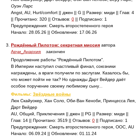
Оуэн Ларс
Angst, AU, Hurt/comfort || джен || G || Размер: миди || Глав: 4
|| Прочитано: 320 || Отзывов:
0
|| Подписано: 1
Предупреждения: Смерть второстепенного героя
Начало: 28.05.26 || Обновление: 17.06.26
3.
Рождённый Пилотом: секретная миссия
автора
Арчи_Анархия
закончен
Продолжение работы "Рождённый Пилотом".
В Империи наступил счастливый финал, союзники
награждены, а враги получили по заслугам. Казалось бы,
что может пойти не так? Но однажды Дарт Вейдер даёт
особое поручение своему любимому сыну...
Фильмы:
Звёздные войны
Люк Скайуокер, Хан Соло, Оби-Ван Кеноби, Принцесса Лея,
Дарт Вейдер
AU, Общий, Приключения || джен || PG || Размер: миди ||
Глав: 14 || Прочитано: 3519 || Отзывов:
0
|| Подписано: 1
Предупреждения: Смерть второстепенного героя, ООС, AU
Начало: 06.09.24 || Обновление: 01.11.24