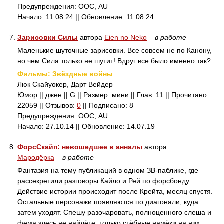
Предупреждения: ООС, AU
Начало: 11.08.24 || Обновление: 11.08.24
7.
Зарисовки Силы
автора
Eien no Neko
в работе
Маленькие шуточные зарисовки. Все совсем не по Канону,
но чем Сила только не шутит! Вдруг все было именно так?
Фильмы:
Звёздные войны
Люк Скайуокер, Дарт Вейдер
Юмор || джен || G || Размер: мини || Глав: 11 || Прочитано:
22059 || Отзывов:
0
|| Подписано: 8
Предупреждения: ООС, AU
Начало: 27.10.14 || Обновление: 14.07.19
8.
ФорсСкайп: невошедшее в анналы
автора
Мародёрка
в работе
Фантазия на тему публикаций в одном ЗВ-паблике, где
рассекретили разговоры Кайло и Рей по форсбонду.
Действие истории происходит после Крейта, месяц спустя.
Остальные персонажи появляются по диагонали, куда
затем уходят. Спешу разочаровать, полноценного слеша и
фема здесь не найдёте, только стёбные намёки на них.