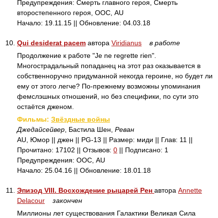
Предупреждения: Смерть главного героя, Смерть
второстепенного героя, ООС, AU
Начало: 19.11.15 || Обновление: 04.03.18
10.
Qui desiderat pacem
автора
Viridianus
в работе
Продолжение к работе "Je ne regrette rien".
Многострадальный попаданец на этот раз оказывается в
собственноручно придуманной некогда героине, но будет ли
ему от этого легче? По-прежнему возможны упоминания
фемслэшных отношений, но без специфики, по сути это
остаётся дженом.
Фильмы:
Звёздные войны
Джедайсейвер
, Бастила Шен,
Реван
AU, Юмор || джен || PG-13 || Размер: миди || Глав: 11 ||
Прочитано: 17102 || Отзывов:
0
|| Подписано: 1
Предупреждения: ООС, AU
Начало: 25.04.16 || Обновление: 18.01.18
11.
Эпизод VIII. Восхождение рыцарей Рен
автора
Annette
Delacour
закончен
Миллионы лет существования Галактики Великая Сила