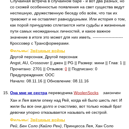
Случайная встреча в случайном баре - и вот два разных, но
со схожей особенностью появления на свет существа ведут
неспешную, дружественную беседу обо всём, что так их
тревожит и не оставляет равнодушными. Или история о том,
как порой причудливо сплетаются нити судьбы и жизненные
пути самых неожиданных личностей, и какое важное
значение в итоге это может для них иметь. ---------------------
Кроссовер с Трансформерами.
Фильмы:
Звёздные войны
Другой персонаж, Другой персонаж
Angst, AU, Crossover || джен || PG || Размер: мини || Глав: 1 ||
Прочитано: 2701 || Отзывов:
0
|| Подписано: 0
Предупреждения: ООС
Начало: 08.11.16 || Обновление: 08.11.16
15.
Она мне не сестра
переводчика
WoolenSocks
закончен
Хан и Лея взяли опеку над Рей, когда ей было шесть лет. И
жили бы все они долго и счастливо, вот только новый брат
девочки упорно отказывается называть её сестрой.
Фильмы:
Звёздные войны
Рей
,
Бен Соло (Кайло Рен)
, Принцесса Лея, Хан Соло