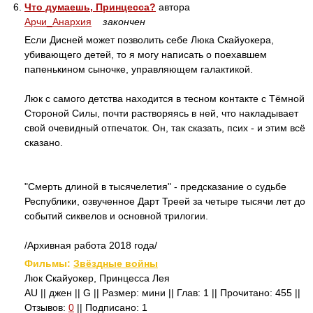
6.
Что думаешь, Принцесса?
автора
Арчи_Анархия
закончен
Если Дисней может позволить себе Люка Скайуокера,
убивающего детей, то я могу написать о поехавшем
папенькином сыночке, управляющем галактикой.
Люк с самого детства находится в тесном контакте с Тёмной
Стороной Силы, почти растворяясь в ней, что накладывает
свой очевидный отпечаток. Он, так сказать, псих - и этим всё
сказано.
"Смерть длиной в тысячелетия" - предсказание о судьбе
Республики, озвученное Дарт Треей за четыре тысячи лет до
событий сиквелов и основной трилогии.
/Архивная работа 2018 года/
Фильмы:
Звёздные войны
Люк Скайуокер, Принцесса Лея
AU || джен || G || Размер: мини || Глав: 1 || Прочитано: 455 ||
Отзывов:
0
|| Подписано: 1